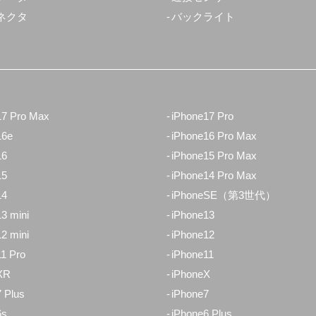
ネクタ
バックライト
17 Pro Max
iPhone17 Pro
16e
iPhone16 Pro Max
16
iPhone15 Pro Max
15
iPhone14 Pro Max
14
iPhoneSE（第3世代）
3 mini
iPhone13
2 mini
iPhone12
1 Pro
iPhone11
XR
iPhoneX
 Plus
iPhone7
6s
iPhone6 Plus