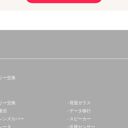
リー交換
リー交換
背面ガラス
復旧
データ移行
レンズカバー
スピーカー
レータ
近接センサー