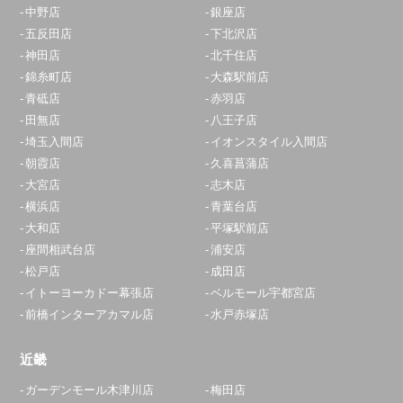
中野店
銀座店
10:00～20:00
五反田店
下北沢店
定休日：
年中無休
神田店
北千住店
錦糸町店
大森駅前店
0120-826-609
青砥店
赤羽店
アクセス
田無店
八王子店
埼玉入間店
イオンスタイル入間店
大和店
朝霞店
久喜菖蒲店
大宮店
志木店
10:00～19:00
横浜店
青葉台店
定休日：
年中無休
大和店
平塚駅前店
0120-540-549
座間相武台店
浦安店
松戸店
成田店
アクセス
イトーヨーカドー幕張店
ベルモール宇都宮店
前橋インターアカマル店
水戸赤塚店
平塚駅前店
10:00～20:00
近畿
定休日：
年中無休
ガーデンモール木津川店
梅田店