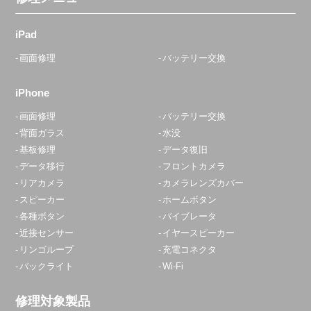
大森駅前店
10:00〜20:00
iPad
定休日：
不定休
画面修理
バッテリー交換
03-6303-7746
iPhone
アクセス
画面修理
バッテリー交換
背面ガラス
水没
青砥店
基板修理
データ復旧
10:00～22:00
データ移行
フロントカメラ
定休日：
水曜日
リアカメラ
カメラレンズカバー
スピーカー
ホームボタン
070-8327-0472
各種ボタン
バイブレータ
アクセス
近接センサー
イヤースピーカー
リンゴループ
充電コネクタ
バックライト
Wi-Fi
赤羽店
平日10:45～20:00
修理対象製品
定休日：
年中無休