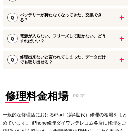
期化などを行うことはございませんので、ご安心して修理をご依頼
ただし、修理に必要なパーツの取り寄せが必要となる場合には即日
ください。
iPad第4世代の修理後には、90日間～180日間の保証期間をお付けし
対応ができない場合がございますので、あらかじめご連絡いただけ
バッテリーが持たなくなってきた、交換でき
ております。
Q
ますとスムーズに修理を案内することができます。
る？
修理に使用するパーツの検品や修理後の動作確認を徹底して行って
2012年に発売されたiPad第4世代、バッテリー交換をしたことがな
おりますが、万が一受け取り後に初期不良と思われる症状がござい
電源が入らない、フリーズして動かない、どう
い端末ではバッテリー駆動時間がかなり短くなっていることが多い
Q
ましたら、保証期間内でしたら無償で再修理を承ります。
すればいい？
と思われます。バッテリー持ちが悪いと感じられたら、バッテリー
交換を行うことで症状を改善することができます。
iPad 第4世代の電源が入らない・フリーズする、という症状が見ら
保証期間は店舗によって異なりますので、修理をご依頼いただく
修理出来ないと言われてしまった、データだけ
れる場合には、一度強制再起動の手順でiPadを再起動してみてくだ
Q
iPhone修理ダイワンテレコム店舗まであらかじめご相談ください。
iPhone修理ダイワンテレコムでは、iPad第4世代のバッテリー交換修
でも取り出せる？
さい。iPad 第4世代の強制再起動は、電源ボタンとホームボタンを
理を承っております。バッテリーの減りの早さがストレスに感じら
同時長押しで行うことができます。
他店様で修理ができないと言われてしまった場合、ほとんどのケー
れることがございましたら、お気軽にご相談ください。
スで基板部品が故障・損傷していると考えられます。
強制再起動を行っても症状が改善されない場合には、基板部品にな
んらかの不具合が発生している可能性があります。お近くのiPhone
iPhone修理ダイワンテレコムでは、基板が故障して起動できなくな
修理料金相場
修理ダイワンテレコム店舗までご相談ください。
PRICE
ったiPad第4世代の基板修理を承っております。店舗によってはiPad
の基板修理を行っていない場合がございますので、お近くの店舗ま
でお問い合わせください。
一般的な修理店における
iPad（第4世代）
修理の相場をまと
めています。 iPhone修理ダイワンテレコム各店に修理をご