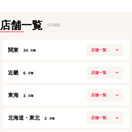
店舗一覧
STORE
関東
34
新宿本店
近畿
6
10:00~20:00
定休日：
年中無休
ガーデンモール木津川店
0120-882-463
東海
3
10：00～20：00
アクセス
定休日：
施設に準ずる
名古屋今池ガスビル店
070-6922-8143
北海道・東北
2
10:00～19:00
高田馬場店
アクセス
定休日：
第２第４ 月曜日
11:00〜20:00