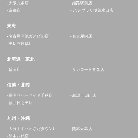
0120-268-195
大阪九条店
姫路駅前店
京都店
アル·プラザ滋賀水口店
アクセス
東海
座間相武台店
名古屋今池ガスビル店
名古屋栄店
11:30～20:00
モレラ岐阜店
定休日：
年中無休
北海道・東北
046-207-5099
盛岡店
サンロード青森店
アクセス
信越・北陸
浦安店
長岡リバーサイド千秋店
新潟十日町店
11:00～23:00
福井日之出店
定休日：
年中無休
047-718-5596
九州・沖縄
アクセス
大分トキハわさだタウン店
熊本天草店
熊本八代店