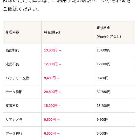
依頼いただく際には、ご利用予定の店舗ページから料金を
ご確認ください。
正規料金
修理内容
料金(目安)
(Appleケアなし)
画面割れ
13,800円 ～
13,800円
液晶不良
12,800円 ～
12,800円
バッテリー交換
9,480円 ～
9,480円
データ復旧
29,800円 ～
32,780円
充電不良
15,200円 ～
15,200円
リアカメラ
9,800円 ～
9,800円
データ移行
6,800円 ～
6,800円