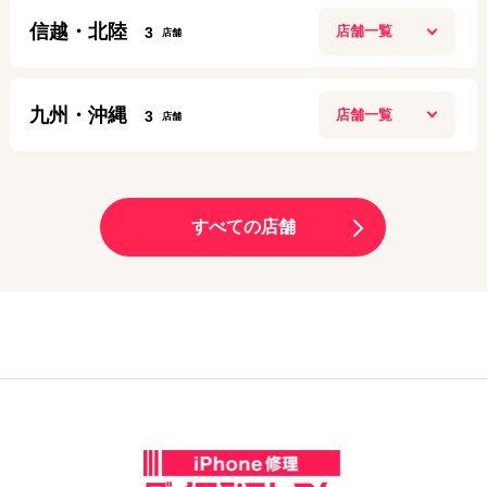
盛岡店
定休日：
年中無休
080-9708-9037
信越・北陸
3
10:00～20:00
梅田店
03-6205-5259
アクセス
定休日：
年中無休
10:00～20:00
長岡リバーサイド千秋店
アクセス
定休日：
日曜日
019-613-8665
九州・沖縄
3
10:00~21:00
名古屋栄店
06-6131-9797
アクセス
定休日：
施設に準ずる
9:00～19:00
渋谷店
大分トキハわさだタウン店
アクセス
定休日：
年中無休
11:00～21:00
070-3229-5869
10:00～19:00
サンロード青森店
定休日：
年中無休
すべての店舗
090-8865-8787
アクセス
定休日：
年中無休
10:00～20:00
大阪九条店
03-6416-0622
アクセス
定休日：
年中無休
10:00～19:00
070-1261-6924
新潟十日町店
アクセス
定休日：
毎週月曜、毎月第1・第3日曜日
070-3209-7849
アクセス
9:00～18:00
モレラ岐阜店
06-6585-7014
アクセス
定休日：
日曜定休
10:00～20:00
池袋店
熊本天草店
アクセス
定休日：
年中無休
11:00～20:00
025-755-5871
10:00～17:00
定休日：
年中無休
070-3131-6181
アクセス
定休日：
毎週月曜火曜・第2日曜休み
姫路駅前店
03-6877-3810
アクセス
10：00～17：30
070-2834-9473