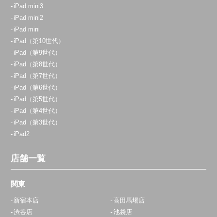
iPad mini3
アクセス
iPad mini2
iPad mini
志木店
iPad（第10世代）
11:00～20:00
iPad（第9世代）
定休日：
不定休
iPad（第8世代）
iPad（第7世代）
070-9054-8742
iPad（第6世代）
アクセス
iPad（第5世代）
iPad（第4世代）
iPad（第3世代）
横浜店
iPad2
11:00～20:00
定休日：
年中無休
店舗一覧
0800-800-5919
関東
アクセス
新宿本店
高田馬場店
渋谷店
池袋店
青葉台店