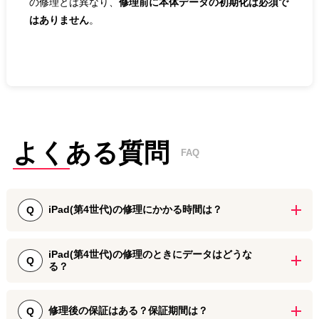
の修理とは異なり、
修理前に本体データの初期化は必須で
はありません
。
よくある質問
FAQ
iPad(第4世代)の修理にかかる時間は？
Q
iPad 第4世代の画面割れ修理・バッテリー交換は、端末の状態や店
iPad(第4世代)の修理のときにデータはどうな
舗の混雑具合によって異なりはしますが3時間ほどで修理対応いたし
Q
る？
ます。
受付から即日で修理したiPadを受け取っていただくことができます
iPad 第4世代の画面割れ修理やバッテリー交換、その他の修理では
ので、お急ぎの場合でもぜひご活用ください。
データを残したまま端末をお返しすることができます。データの初
修理後の保証はある？保証期間は？
Q