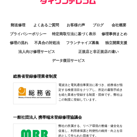
福井日之出店
アクセス
定休日：
火曜日
アクセス
10:30～19:00
079-223-4713
定休日：
年中無休
中野店
熊本八代店
郵送修理
よくあるご質問
お客様の声
ブログ
会社概要
アクセス
11:30～20:00
0776-80-0318
10:00～18:00
プライバシーポリシー
特定商取引法に基づく表示
修理事例まとめ
定休日：
年中無休
アクセス
定休日：
日曜日
修理の流れ
不具合の対処法
フランチャイズ募集
独立開業支援
京都店
050-3364-4481
法人向け修理サービス
正規店と非正規店の違い
10:30～19:30
0965-32-2554
データ復旧サービス
アクセス
定休日：
年中無休
アクセス
050-3352-1960
総務省登録修理業者制度
銀座店
アクセス
電波法と電気通信事業法に基づき、総務省が指
10:00～20:00
定する検査項目をクリアし、所定の書類手続き
定休日：
不定休 ※休日に関しては【新着情報】をご確認ください
を経た業者が登録する制度・団体です。弊社は
この制度に登録しています。
アル·プラザ滋賀水口店
03-3547-7117
10:00～20:00
一般社団法人 携帯端末登録修理協議会
アクセス
定休日：
年中無休
弊社の所属する、リペア環境の整備・健全化を
0748-78-0650
促進し、利用者保護と利便性の維持・向上を目
五反田店
的として作られた団体です。