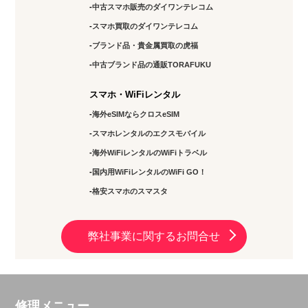
03-6811-7686
中古スマホ販売のダイワンテレコム
スマホ買取のダイワンテレコム
アクセス
ブランド品・貴金属買取の虎福
北千住店
中古ブランド品の通販TORAFUKU
11:00～17:00
スマホ・WiFiレンタル
定休日：
水・土・日曜
海外eSIMならクロスeSIM
03-5284-8144
スマホレンタルのエクスモバイル
海外WiFiレンタルのWiFiトラベル
アクセス
国内用WiFiレンタルのWiFi GO！
錦糸町店
格安スマホのスマスタ
10：00～19：00
定休日：
年中無休
弊社事業に関するお問合せ
03-5637-8797
アクセス
修理メニュー