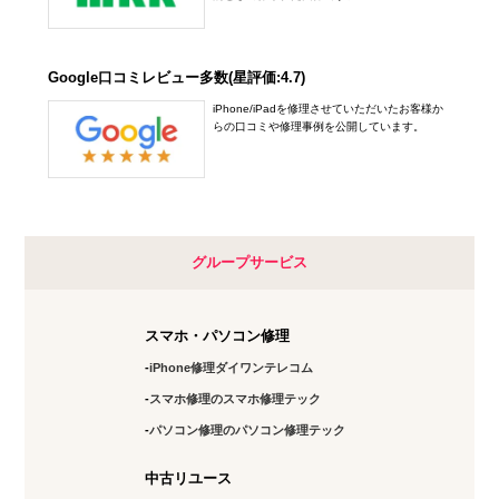
アクセス
10:00～20:00
定休日：
年中無休
Google口コミレビュー多数(星評価:4.7)
03-6417-9758
iPhone/iPadを修理させていただいたお客様か
らの口コミや修理事例を公開しています。
アクセス
下北沢店
10:00～20:00
定休日：
未定
グループサービス
03-6821-0246
スマホ・パソコン修理
アクセス
iPhone修理ダイワンテレコム
神田店
スマホ修理のスマホ修理テック
10:00～19:00
パソコン修理のパソコン修理テック
定休日：
土日祝日
中古リユース