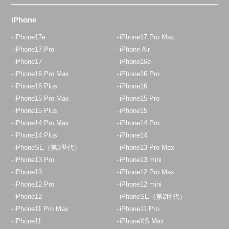
03-6903-8773
iPhone
アクセス
iPhone17e
iPhone17 Pro Max
iPhone17 Pro
iPhone Air
iPhone17
iPhone16e
田無店
iPhone16 Pro Max
iPhone16 Pro
12:30~19:00 日祝18：00迄
iPhone16 Plus
iPhone16
定休日：
木曜日
iPhone15 Pro Max
iPhone15 Pro
042-438-5100
iPhone15 Plus
iPhone15
iPhone14 Pro Max
iPhone14 Pro
アクセス
iPhone14 Plus
iPhone14
iPhoneSE（第3世代）
iPhone13 Pro Max
八王子店
iPhone13 Pro
iPhone13 mini
11：00～20：00
iPhone13
iPhone12 Pro Max
iPhone12 Pro
iPhone12 mini
定休日：
年中無休
iPhone12
iPhoneSE（第2世代）
050-5269-5822
iPhone11 Pro Max
iPhone11 Pro
iPhone11
iPhoneXS Max
アクセス