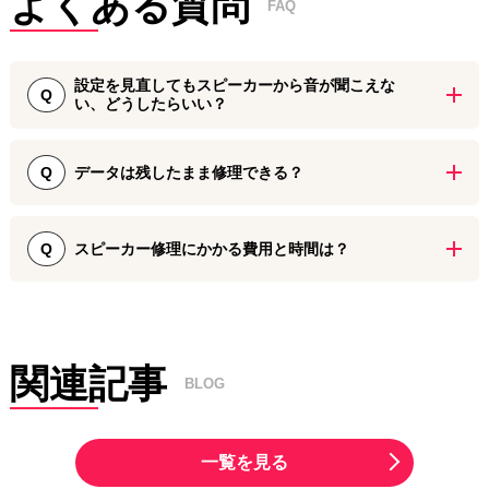
よくある質問
FAQ
設定を見直してもスピーカーから音が聞こえな
Q
い、どうしたらいい？
音量設定や消音設定を見直してもスピーカーから音が聞こえない、
音が小さい場合には、スピーカー部品の故障や、スピーカーのメッ
データは残したまま修理できる？
Q
シュに異物が詰まっている可能性があります。
パーツ交換やクリーニングなどで改善することができるため、お早
はい、スピーカーの修理を含め、iPhoe修理ダイワンテレコムではデ
めに近くのiPhone修理ダイワンテレコムまでご相談ください。
ータを残したままのiPhone修理が可能です。
スピーカー修理にかかる費用と時間は？
Q
Apple正規店ではデータの初期化が必要な修理であっても、当店なら
修理後からすぐに普段通りiPhoneをお使いいただけます。
スピーカーの修理やクリーニングは、ほとんどの場合ご依頼いただ
いた即日に対応が可能です。ただし、モデルによってはパーツ在庫
がない場合などもあるため、あらかじめご利用いただくiPhone修理
ダイワンテレコム店舗までご相談ください。
関連記事
BLOG
一覧を見る