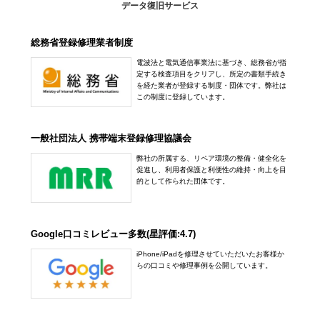
データ復旧サービス
総務省登録修理業者制度
電波法と電気通信事業法に基づき、総務省が指
定する検査項目をクリアし、所定の書類手続き
を経た業者が登録する制度・団体です。弊社は
この制度に登録しています。
一般社団法人 携帯端末登録修理協議会
弊社の所属する、リペア環境の整備・健全化を
促進し、利用者保護と利便性の維持・向上を目
的として作られた団体です。
Google口コミレビュー多数(星評価:4.7)
iPhone/iPadを修理させていただいたお客様か
らの口コミや修理事例を公開しています。