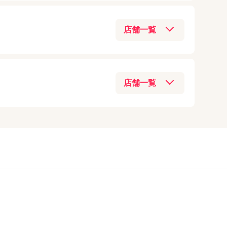
iPad（第5世代）
アクセス
Apple Watch
(
9
)
070-3209-7849
iPhone6
着情報】をご確認
iPad（第4世代）
中華スマホ
(
8
)
アクセス
iPhone5s
店
0748-78-0650
iPad（第3世代）
Switch Lite
(
7
)
iPhone5c
アクセス
iPad2
025-755-5871
03-6821-0246
格安SIM
(
4
)
iPhone5
アクセス
アクセス
スマホ決済
(
3
)
iPhone4S
テクノロジー
(
2
)
iPhone4
070-2834-9473
03-5284-8144
Windows
(
2
)
iPhone3GS
アクセス
アクセス
iPhone3G
03-6303-7746
アクセス