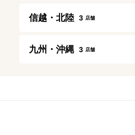
11:30～20:00
定休日：
毎週月曜、毎月第1・第3日曜日
盛岡店
定休日：
年中無休
信越・北陸
3
モレラ岐阜店
10:00～20:00
京都店
10:00～20:00
定休日：
年中無休
10:30～19:30
定休日：
年中無休
長岡リバーサイド千秋店
五反田店
定休日：
年中無休
九州・沖縄
3
10:00~21:00
10:00～20:00
定休日：
施設に準ずる
定休日：
年中無休
大分トキハわさだタウン店
福井日之出店
神田店
10:00～19:00
10:30～19:00
10:00～19:00
定休日：
年中無休
定休日：
年中無休
定休日：
土日祝日
熊本八代店
錦糸町店
10:00～18:00
10：00～19：00
定休日：
日曜日