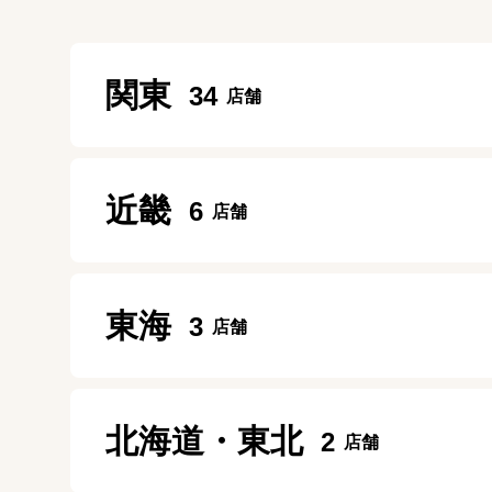
関東
34
新宿本店
近畿
6
10:00~20:00
定休日：
年中無休
ガーデンモール木津川店
東海
3
渋谷店
10：00～20：00
11:00～21:00
定休日：
施設に準ずる
定休日：
年中無休
名古屋今池ガスビル店
北海道・東北
2
大阪九条店
10:00～19:00
中野店
10:00～19:00
定休日：
第２第４ 月曜日