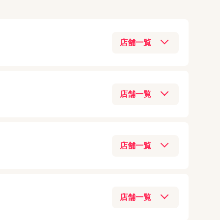
iPad mini（第6世代）
アクセサリー
(
48
)
iPhoneXS
iPad mini（第5世代）
モバイル業界
(
38
)
iPhoneXR
iPad mini4
Switch本体
(
33
)
iPhoneX
iPad mini3
iOS新機能
(
29
)
iPhone8 Plus
03-6205-5259
iPad mini2
Android
(
21
)
iPhone8
アクセス
iPad mini
通信回線/Wi-Fi/5G
(
18
)
iPhone7 Plus
iPad（第10世代）
iPhone新機種情報
(
17
)
06-6131-9797
iPhone7
iPad（第9世代）
03-6877-3810
アクセス
Switchジョイコン
(
14
)
iPhoneSE
iPad（第8世代）
アクセス
AirPods
(
13
)
iPhone6s Plus
iPad（第7世代）
090-8865-8787
Xperia
(
11
)
iPhone6s
079-223-4713
アクセス
iPad（第6世代）
03-3547-7117
Galaxy
(
9
)
iPhone6 Plus
アクセス