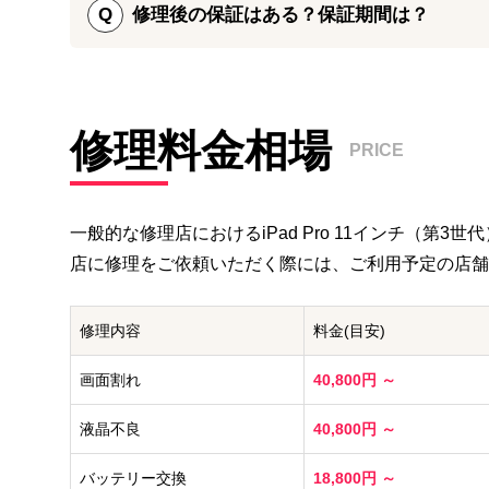
にご連絡いただきますとスムーズに修理をご案内する
Q
修理後の保証はある？保証期間は？
iPad Pro 11インチ(第3世代)のパーツ交換修理で
修理ご依頼の受付は、ご予約をいただかなくてもご利
ております。
万が一iPad Pro 11インチ(第3世代)の画面を割っ
軽にお持ち込みください。
修理料金相場
パーツの検品や修理後の動作確認を徹底して行ってお
PRICE
は、保証期間内でしたら無償で再修理いたします。
一般的な修理店における
iPad Pro 11インチ（第3世
店に修理をご依頼いただく際には、ご利用予定の店舗
修理内容
料金(目安)
画面割れ
40,800円 ～
液晶不良
40,800円 ～
バッテリー交換
18,800円 ～