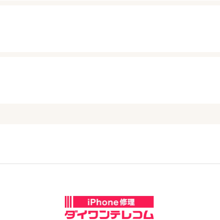
10:00～20:00
定休日：
火曜日
アクセス
サンロード青森店
019-613-8665
定休日：
不定休 ※休日に関しては【新
070-3131-6181
10:00～20:00
ください
アクセス
アル·プラザ滋賀水口
050-3352-1960
定休日：
年中無休
アクセス
10:00～20:00
アクセス
新潟十日町店
下北沢店
070-3229-5869
03-6417-9758
定休日：
年中無休
9:00～18:00
10:00～20:00
アクセス
アクセス
定休日：
日曜定休
定休日：
未定
熊本天草店
070-1261-6924
北千住店
0776-80-0318
03-6811-7686
10:00～17:00
アクセス
11:00～17:00
定休日：
毎週月曜火曜・第2日曜休み
アクセス
アクセス
定休日：
水・土・日曜
0965-32-2554
大森駅前店
03-5637-8797
アクセス
10:00〜20:00
アクセス