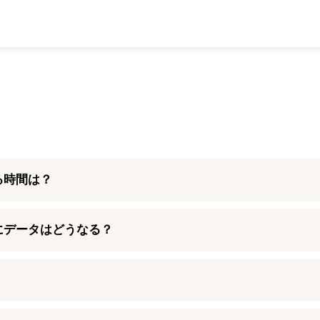
かる時間は？
短3時間ほどでご案内しております。バッテリー交換などその他のパーツ交
ときにデータはどうなる？
く場合がございますので、あらかじめご連絡いただけますとスムー
は、データを残したまま端末をお返ししております。
けますので、バックアップを取る時間がないという方でもご安心して
予約をご活用ください。
よりますがパーツ在庫が確保できていない場合がございます。そのため、事