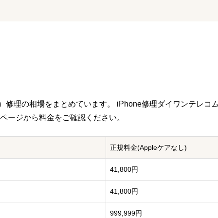
ことが可能です。
は、修理に使用したパーツについて90日間～180日間の保証期間をお付け
用いただけます。
てしまった際などには、お近くのiPhone修理ダイワンテレコム店舗までお
りますが、万が一修理後に初期不良と思われる症状が生じた場合に
代）
修理の相場をまとめています。 iPhone修理ダイワンテレコ
ページから料金をご確認ください。
正規料金
(Appleケアなし)
41,800円
41,800円
999,999円