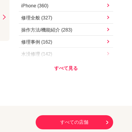
iPad Pro 11インチ（第4世代）
iPhone
(
360
)
iPhone13 mini
iPad Pro 11インチ（第3世代）
修理全般
(
327
)
iPhone13
iPad Pro 11インチ（第2世代）
操作方法/機能紹介
(
283
)
iPhone12 Pro Max
iPad Pro 11インチ（第1世代）
修理事例
(
162
)
iPhone12 Pro
iPad Pro 10.5インチ
水没修理
(
142
)
iPhone12 mini
iPad Pro 9.7インチ
お知らせ・営業案内
(
112
)
iPhone12
iPad Air（第5世代）
アプリ/サービス
(
78
)
iPhoneSE（第2世代）
iPad Air（第4世代）
Apple
(
73
)
iPhone11 Pro Max
iPad Air（第3世代）
iOSアップデート
(
57
)
iPhone11 Pro
iPad Air2
iOS不具合
(
54
)
iPhone11
iPad Air
すべての店舗
その他
(
51
)
iPhoneXS Max