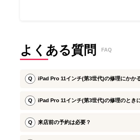
よくある質問
FAQ
Q
iPad Pro 11インチ(第3世代)の修理にか
iPad Pro 11インチ(第3世代)の画面修理は、最
は1日からお時間をいただいております。br />
Q
iPad Pro 11インチ(第3世代)の修理の
ただし、パーツの在庫状況によっては余分に時間を頂
iPad Pro 11インチ(第3世代)のパーツ交換修理
に修理をご案内することができます。
修理後にはすぐ普段通りiPad Proをお使いいただ
Q
来店前の予約は必要？
また、基板修理などをご希望の際にもWeb予約や電話
iPhone修理ダイワンテレコムをご利用ください。
iPad Pro 11インチ(第3世代)の修理は、店舗に