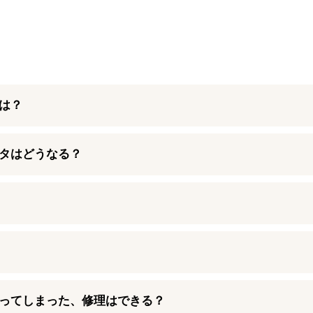
間は？
の状態にもよりますが約3時間で対応しており、基本的に即日お渡しが可
っております。 なお、修理時期や店舗によってはパーツ在庫がな
データはどうなる？
Phone修理ダイワンテレコム店舗へお問い合わせください。
きます。修理後にはすぐに普段通りiPadをお使いいただけます。
がない可能性がございます。あらかじめご連絡いただけますとスム
いただかなくてもご利用いただけます。 万が一iPad A16（第1
hone修理ダイワンテレコム店舗までお気軽にお持ち込みください。
0日間の保証期間をお付けしております。 iPhone修理ダイワンテレコム
実施しておりますが、万が一修理後に初期不良が見られる際には保
くなってしまった、修理はできる？