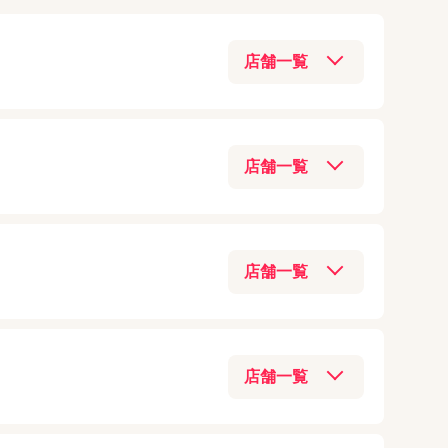
iPad mini（第6世代）
アクセサリー
(
48
)
iPhoneXS
iPad mini（第5世代）
モバイル業界
(
38
)
iPhoneXR
iPad mini4
Switch本体
(
33
)
iPhoneX
iPad mini3
03-6205-5259
iOS新機能
(
29
)
iPhone8 Plus
iPad mini2
アクセス
Android
(
21
)
iPhone8
iPad mini
通信回線/Wi-Fi/5G
(
18
)
iPhone7 Plus
06-6131-9797
iPad（第10世代）
iPhone新機種情報
(
17
)
03-6877-3810
iPhone7
アクセス
iPad（第9世代）
Switchジョイコン
(
14
)
アクセス
iPhoneSE
iPad（第8世代）
090-8865-8787
AirPods
(
13
)
iPhone6s Plus
iPad（第7世代）
079-223-4713
アクセス
Xperia
(
11
)
iPhone6s
03-3547-7117
アクセス
iPad（第6世代）
Apple Watch
(
9
)
iPhone6 Plus
アクセス