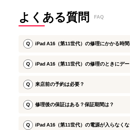
よくある質問
FAQ
Q
iPad A16（第11世代）の修理にかかる時
iPad A16（第11世代）の画面割れ修理は、端末
す。バッテリー交換などのパーツ交換は、最短1日で承
Q
iPad A16（第11世代）の修理のときに
場合もございますので、お急ぎの際は事前にお近くのi
画面修理や基板修理の際にはデータを残したまま修理で
Q
来店前の予約は必要？
基本的には不要ですが、修理に必要なパーツのご用意
ズな修理対応が可能です。 修理ご依頼の受付は、ご予約を
Q
修理後の保証はある？保証期間は？
代）の画面を割ってしまった際などには、お近くのiP
iPad A16（第11世代）の修理後には、90日間～18
は修理に使用するパーツの検品や修理後の動作確認を
Q
iPad A16（第11世代）の電源が入らな