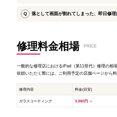
期間内でしたら無償で再修理いたします。
iPad A16（第11世代）の電源が入らない場合は、
残したまま対応できる可能性があり、反応がない場合は
Q
落として画面が割れてしまった、即日修理
面修理・基板修理の両方に対応しておりますので、お
iPhone修理ダイワンテレコムではiPad A16（第
能かどうかは在庫状況によります。
修理料金相場
PRICE
一般的な修理店における
iPad（第11世代）
修理の相場
依頼いただく際には、ご利用予定の店舗ページから料
修理内容
料金(目安)
ガラスコーティング
3,980円 ～