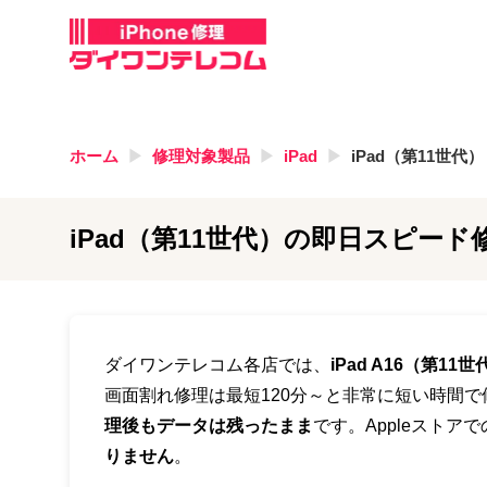
ホーム
修理対象製品
iPad
iPad（第11世代）
iPad（第11世代）
の即日スピード修
ダイワンテレコム各店では、
iPad A16（第11世
画面割れ修理は最短120分～と非常に短い時間
理後もデータは残ったまま
です。Appleストア
りません
。