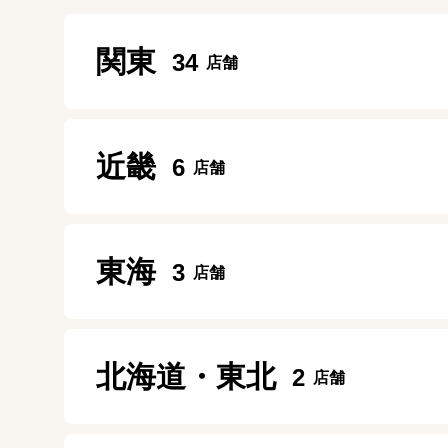
関東
34
新宿本店
近畿
6
10:00~20:00
定休日：
年中無休
ガーデンモール木津川店
東海
3
渋谷店
10：00～20：00
11:00～21:00
定休日：
施設に準ずる
定休日：
年中無休
名古屋今池ガスビル店
北海道・東北
2
大阪九条店
10:00～19:00
中野店
10:00～19:00
定休日：
第２第４ 月曜日
11:30～20:00
定休日：
毎週月曜、毎月第1・第3日曜日