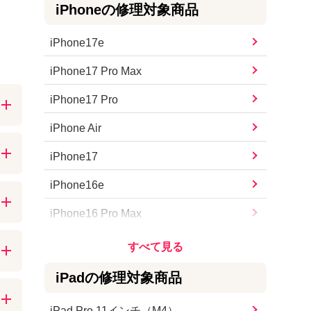
iPhone
の修理対象商品
iPhone17e
iPhone17 Pro Max
iPhone17 Pro
iPhone Air
能で
い
iPhone17
iPhone16e
iPhone16 Pro Max
ー
iPhone16 Pro
1世
iPhone16 Plus
iPad
の修理対象商品
で
証
iPhone16
iPad Pro 11インチ（M4）