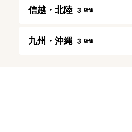
盛岡店
定休日：
年中無休
信越・北陸
3
モレラ岐阜店
10:00～20:00
京都店
10:00～20:00
定休日：
年中無休
10:30～19:30
定休日：
年中無休
長岡リバーサイド千秋店
五反田店
定休日：
年中無休
九州・沖縄
3
10:00~21:00
10:00～20:00
定休日：
施設に準ずる
定休日：
年中無休
大分トキハわさだタウン店
福井日之出店
神田店
10:00～19:00
10:30～19:00
10:00～19:00
定休日：
年中無休
定休日：
年中無休
定休日：
土日祝日
熊本八代店
錦糸町店
10:00～18:00
10：00～19：00
定休日：
日曜日
定休日：
年中無休