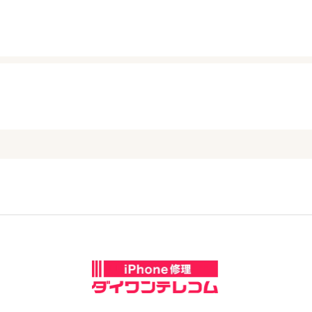
サンロード青森店
019-613-8665
定休日：
不定休 ※休日に関しては【新
070-3131-6181
10:00～20:00
ください
アクセス
アル·プラザ滋賀水口
050-3352-1960
定休日：
年中無休
アクセス
10:00～20:00
アクセス
新潟十日町店
下北沢店
070-3229-5869
03-6417-9758
定休日：
年中無休
9:00～18:00
10:00～20:00
アクセス
アクセス
定休日：
日曜定休
定休日：
未定
熊本天草店
070-1261-6924
北千住店
0776-80-0318
03-6811-7686
10:00～17:00
アクセス
11:00～17:00
定休日：
毎週月曜火曜・第2日曜休み
アクセス
アクセス
定休日：
水・土・日曜
0965-32-2554
大森駅前店
03-5637-8797
アクセス
10:00〜20:00
アクセス
定休日：
不定休