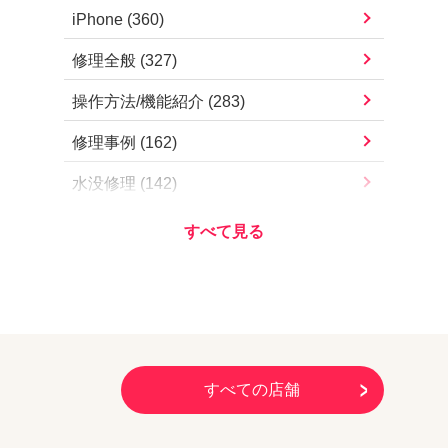
iPad Pro 11インチ（第4世代）
iPhone
(
360
)
iPhone13 mini
iPad Pro 11インチ（第3世代）
修理全般
(
327
)
iPhone13
iPad Pro 11インチ（第2世代）
操作方法/機能紹介
(
283
)
iPhone12 Pro Max
iPad Pro 11インチ（第1世代）
修理事例
(
162
)
iPhone12 Pro
iPad Pro 10.5インチ
水没修理
(
142
)
iPhone12 mini
iPad Pro 9.7インチ
お知らせ・営業案内
(
112
)
iPhone12
iPad Air（第5世代）
アプリ/サービス
(
78
)
iPhoneSE（第2世代）
iPad Air（第4世代）
Apple
(
73
)
iPhone11 Pro Max
iPad Air（第3世代）
iOSアップデート
(
57
)
iPhone11 Pro
iPad Air2
iOS不具合
(
54
)
すべての店舗
iPhone11
iPad Air
その他
(
51
)
iPhoneXS Max