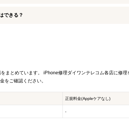
音や振動の有無をご確認ください。 反応がある場合は画面修理でデータ
基板修理が必要となります。iPhone修理ダイワンテレコムでは、
はできる？
困りの際はお気軽にご相談ください。
11世代）の画面割れ修理や液晶不良修理を承っておりますが、即日修理が
をまとめています。 iPhone修理ダイワンテレコム各店に修理
金をご確認ください。
正規料金
(Appleケアなし)
-