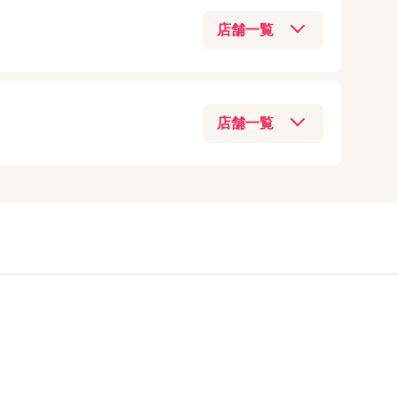
070-3209-7849
iPad（第5世代）
着情報】をご確認
Galaxy
(
9
)
iPhone6
アクセス
iPad（第4世代）
店
0748-78-0650
中華スマホ
(
8
)
iPhone5s
iPad（第3世代）
アクセス
Switch Lite
(
6
)
025-755-5871
03-6821-0246
iPhone5c
iPad2
格安SIM
(
4
)
アクセス
アクセス
iPhone5
スマホ決済
(
3
)
iPhone4S
070-2834-9473
テクノロジー
(
2
)
iPhone4
03-5284-8144
アクセス
Windows
(
2
)
iPhone3GS
アクセス
iPhone3G
03-6303-7746
アクセス