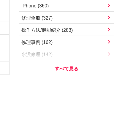
iPad Pro 11インチ（第4世代）
iPhone
(
360
)
iPhone13 mini
iPad Pro 11インチ（第3世代）
修理全般
(
327
)
iPhone13
iPad Pro 11インチ（第2世代）
操作方法/機能紹介
(
283
)
iPhone12 Pro Max
iPad Pro 11インチ（第1世代）
修理事例
(
162
)
iPhone12 Pro
iPad Pro 10.5インチ
水没修理
(
142
)
iPhone12 mini
iPad Pro 9.7インチ
お知らせ・営業案内
(
112
)
iPhone12
iPad Air（第5世代）
アプリ/サービス
(
78
)
iPhoneSE（第2世代）
iPad Air（第4世代）
Apple
(
73
)
iPhone11 Pro Max
iPad Air（第3世代）
iOSアップデート
(
57
)
iPhone11 Pro
iPad Air2
iOS不具合
(
54
)
iPhone11
iPad Air
その他
(
51
)
iPhoneXS Max