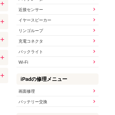
問
近接センサー
する
イヤースピーカー
ば
リンゴループ
い
充電コネクタ
が
バックライト
Wi-Fi
簡
近
iPad
の修理メニュー
画面修理
リ
ム
バッテリー交換