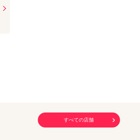
iPad（第5世代）
Apple Watch
(
9
)
iPhone6
iPad（第4世代）
中華スマホ
(
8
)
iPhone5s
iPad（第3世代）
Switch Lite
(
7
)
iPhone5c
iPad2
格安SIM
(
4
)
iPhone5
スマホ決済
(
3
)
iPhone4S
テクノロジー
(
2
)
iPhone4
Windows
(
2
)
iPhone3GS
iPhone3G
すべての店舗