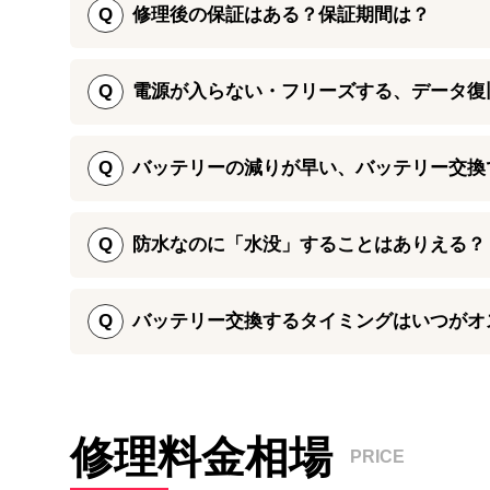
Q
修理後の保証はある？保証期間は？
ただし、お使いのiPhone 8の症状によってはパー
iPhone修理ダイワンテレコムでは、iPhone 8の
い合わせ頂きますとよりスムーズに修理をご案内する
パーツは1つ1つ検品を行っていますが、万が一修理
Q
電源が入らない・フリーズする、データ復
無償で再修理いたします。
また、店舗によっては予約割引などもご用意しており
iPhone 8の電源が入らなくなった場合、バッテリー
Q
バッテリーの減りが早い、バッテリー交換
保証期間は修理箇所や店舗によって異なりますので、ご
iPhone修理ダイワンテレコムでは、起動不良の原因を
合わせください。
バッテリーの減りが早くなる、消耗するといった症状
可能となっています。
す。
Q
防水なのに「水没」することはありえる？
iPhone 8は防水性能を持っていることで知られてい
iPhone修理ダイワンテレコムでバッテリー交換を
あくまで生活防水程度の耐水性のため、お風呂場の浴槽や
Q
バッテリー交換するタイミングはいつがオ
高度な復旧作業である「基板修理」も承っておりますので
単に内部に水が侵入してしまいます。
くのiPhone修理ダイワンテレコム店舗までお持ち込み
バッテリーは、「バッテリーの持ちが悪くなってきた
す。バッテリー劣化による症状が現れると、少しずつ
そのため、iPhone 8を水につけてしまったら「防水
ーが劣化したと感じたタイミングでバッテリー交換す
までご相談ください。
修理料金相場
PRICE