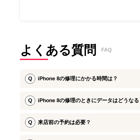
よくある質問
FAQ
Q
iPhone 8の修理にかかる時間は？
画面パネルの交換で対応可能な画面割れ・液晶不良・タ
電コネクタ修理などは30分～1時間ほどと、パーツ交換
Q
iPhone 8の修理のときにデータはどうなる
8をお返しいたします。
iPhone 8の画面割れ修理やバッテリー交換、カメ
が可能です。iPhone修理ダイワンテレコムでは、
Q
来店前の予約は必要？
さらに、水濡れしたiPhone 8の水没修理やリンゴル
った大切なデータを保存している領域に触れることなく
も、iPhone修理ダイワンテレコムまでお気軽にご相談
iPhone 8の修理依頼を頂く際には、基本的にご予約
境がないという方でもお気軽にご利用ください。