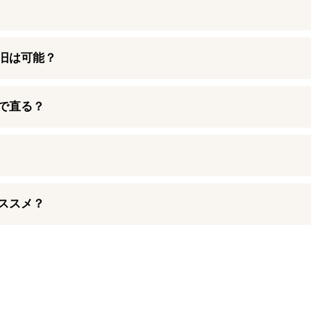
ツの取り寄せなどが必要になる可能性がございますので、あらかじめお
修理後から90日～180日間の修理保証をお付けしております。修理に使用
ことができます。
後に初期不良と思われる症状が発生した場合には、保証期間内であれ
旧は可能？
ますので、ぜひご活用ください。
の不具合や基板の故障が考えられます。
で直る？
心配の場合はお近くのiPhone修理ダイワンテレコム店舗までお問
診断したうえで、根本的な修理を行うことでiPhone 8のデータ復旧
は、経年劣化を起こしたバッテリーによく見られる典型的な症状で
ますが、実はAppleでは防水ではなく「耐水」と表現しています。
行うことで、バッテリー持ちを改善することが可能となっております。
トイレ、プールといった場所にiPhone 8を落としてしまうと、
ススメ？
、他店様で直せないと言われてしまったiPhone 8でも、ぜひお
ください。
」「バッテリーが膨張してきた」タイミングで交換するのが適切で
進行して悪化していくことが多くなっています。そのため、バッテ
だから」と油断せず、電源を切ったうえでiPhone修理ダイワンテレコ
るのがオススメです。