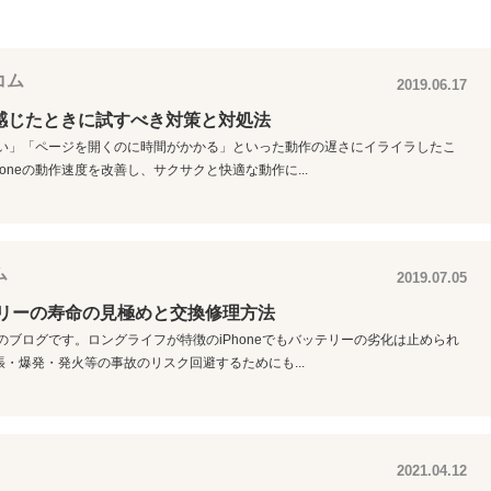
コム
2019.06.17
と感じたときに試すべき対策と対処法
が遅い」「ページを開くのに時間がかかる」といった動作の遅さにイライラしたこ
oneの動作速度を改善し、サクサクと快適な動作に...
ム
2019.07.05
ッテリーの寿命の見極めと交換修理方法
店のブログです。ロングライフが特徴のiPhoneでもバッテリーの劣化は止められ
・爆発・発火等の事故のリスク回避するためにも...
2021.04.12