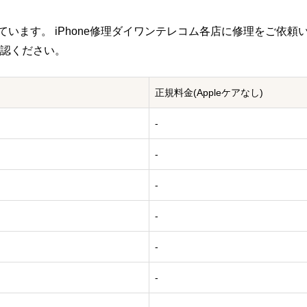
います。 iPhone修理ダイワンテレコム各店に修理をご依頼
認ください。
正規料金
(Appleケアなし)
-
-
-
-
-
-