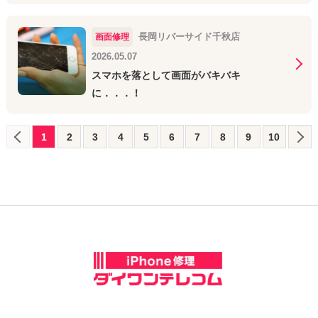
長岡リバーサイド千秋店
画面修理
2026.05.07
スマホを落として画面がバキバキ
に．．．！
1
2
3
4
5
6
7
8
9
10