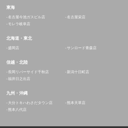
東海
名古屋今池ガスビル店
名古屋栄店
モレラ岐阜店
北海道・東北
盛岡店
サンロード青森店
信越・北陸
長岡リバーサイド千秋店
新潟十日町店
福井日之出店
九州・沖縄
大分トキハわさだタウン店
熊本天草店
熊本八代店