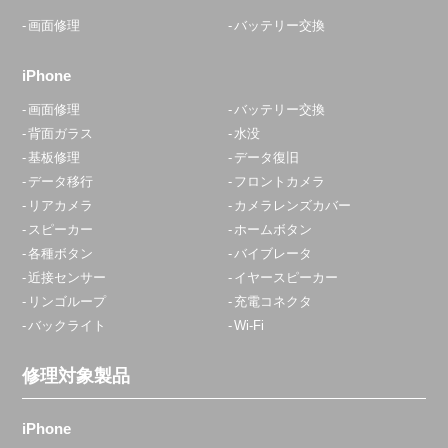
画面修理
バッテリー交換
iPhone
画面修理
バッテリー交換
背面ガラス
水没
基板修理
データ復旧
データ移行
フロントカメラ
リアカメラ
カメラレンズカバー
スピーカー
ホームボタン
各種ボタン
バイブレータ
近接センサー
イヤースピーカー
リンゴループ
充電コネクタ
バックライト
Wi-Fi
修理対象製品
iPhone