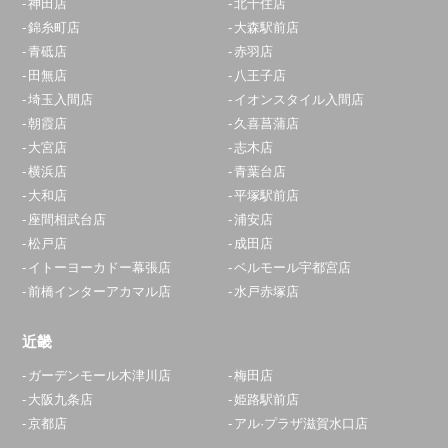
神田店
北千住店
錦糸町店
大森駅前店
青砥店
赤羽店
田無店
八王子店
埼玉入間店
イオンスタイル入間店
朝霞店
久喜菖蒲店
大宮店
志木店
横浜店
青葉台店
大和店
平塚駅前店
座間相武台店
浦安店
松戸店
成田店
イトーヨーカドー幕張店
ベルモール宇都宮店
前橋インターアカマル店
水戸赤塚店
近畿
ガーデンモール木津川店
梅田店
大阪九条店
姫路駅前店
京都店
アル·プラザ滋賀水口店