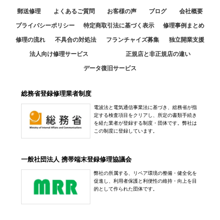
郵送修理
よくあるご質問
お客様の声
ブログ
会社概要
プライバシーポリシー
特定商取引法に基づく表示
修理事例まとめ
修理の流れ
不具合の対処法
フランチャイズ募集
独立開業支援
法人向け修理サービス
正規店と非正規店の違い
データ復旧サービス
総務省登録修理業者制度
電波法と電気通信事業法に基づき、総務省が指
定する検査項目をクリアし、所定の書類手続き
を経た業者が登録する制度・団体です。弊社は
この制度に登録しています。
一般社団法人 携帯端末登録修理協議会
弊社の所属する、リペア環境の整備・健全化を
促進し、利用者保護と利便性の維持・向上を目
的として作られた団体です。