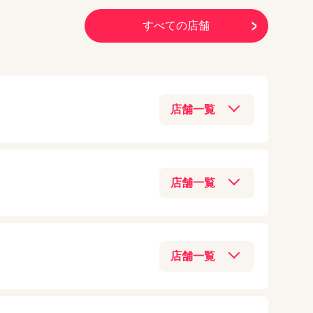
iPad mini（第6世代）
アクセサリー
(
48
)
iPhoneXS
すべての店舗
iPad mini（第5世代）
モバイル業界
(
38
)
iPhoneXR
iPad mini4
Switch本体
(
33
)
iPhoneX
iPad mini3
iOS新機能
(
29
)
iPhone8 Plus
iPad mini2
Android
(
21
)
iPhone8
iPad mini
通信回線/Wi-Fi/5G
(
18
)
iPhone7 Plus
03-6205-5259
iPad（第10世代）
iPhone新機種情報
(
17
)
アクセス
iPhone7
iPad（第9世代）
Switchジョイコン
(
14
)
iPhoneSE
iPad（第8世代）
06-6131-9797
AirPods
(
13
)
iPhone6s Plus
03-6877-3810
iPad（第7世代）
アクセス
Xperia
(
11
)
iPhone6s
アクセス
iPad（第6世代）
Apple Watch
(
9
)
iPhone6 Plus
090-8865-8787