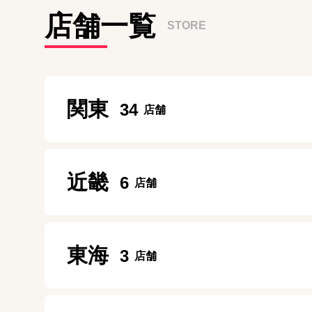
店舗一覧
STORE
関東
34
新宿本店
近畿
6
10:00~20:00
定休日：
年中無休
ガーデンモール木津川店
東海
3
渋谷店
10：00～20：00
11:00～21:00
定休日：
施設に準ずる
定休日：
年中無休
名古屋今池ガスビル店