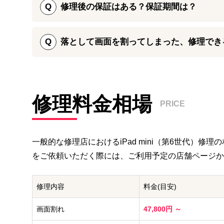
いただきますとスムーズに修理をご案内することが可
Q
修理後の保証はある？保証期間は？
どうしても不安という方は、こちらの記事を参考にバ
iPhone修理ダイワンテレコムでは、iPad mini(
修理ご依頼の受付自体は、ご予約をいただかなくても
Q
落として画面を割ってしまった、修理でき
万が一iPad mini(第6世代)の画面を割ってしまっ
修理部品の品質管理を徹底して実施しておりますが、
ち込みください。
iPad mini(第6世代)は特別割れやすい構造をし
理を承ります。
割れてしまうことがあります。
iPhone修理ダイワンテレコムでは、少しヒビが入
保証期間は店舗によって異なりますので、修理をご依
修理料金相場
で、幅広い状態のiPadを修理することが可能です。
PRICE
一般的な修理店における
iPad mini（第6世代）
修理の
をご依頼いただく際には、ご利用予定の店舗ページか
修理内容
料金(目安)
画面割れ
47,800円 ～