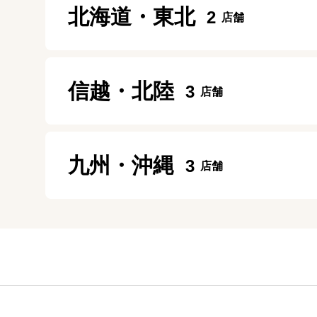
北海道・東北
2
大阪九条店
10:00～19:00
中野店
10:00～19:00
定休日：
第２第４ 月曜日
11:30～20:00
定休日：
毎週月曜、毎月第1・第3日曜日
盛岡店
定休日：
年中無休
信越・北陸
3
モレラ岐阜店
10:00～20:00
京都店
10:00～20:00
定休日：
年中無休
10:30～19:30
定休日：
年中無休
長岡リバーサイド千秋店
五反田店
定休日：
年中無休
九州・沖縄
3
10:00~21:00
10:00～20:00
定休日：
施設に準ずる
定休日：
年中無休
大分トキハわさだタウン店
福井日之出店
神田店
10:00～19:00
10:30～19:00
10:00～19:00
定休日：
年中無休
定休日：
年中無休
定休日：
土日祝日
熊本八代店