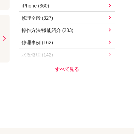
iPad Pro 11インチ（第4世代）
iPhone
(
360
)
iPhone13 mini
iPad Pro 11インチ（第3世代）
修理全般
(
327
)
iPhone13
iPad Pro 11インチ（第2世代）
操作方法/機能紹介
(
283
)
iPhone12 Pro Max
iPad Pro 11インチ（第1世代）
修理事例
(
162
)
iPhone12 Pro
iPad Pro 10.5インチ
水没修理
(
142
)
iPhone12 mini
iPad Pro 9.7インチ
お知らせ・営業案内
(
112
)
iPhone12
iPad Air（第5世代）
アプリ/サービス
(
78
)
iPhoneSE（第2世代）
iPad Air（第4世代）
Apple
(
73
)
iPhone11 Pro Max
iPad Air（第3世代）
iOSアップデート
(
57
)
iPhone11 Pro
iPad Air2
iOS不具合
(
54
)
iPhone11
iPad Air
その他
(
51
)
iPhoneXS Max