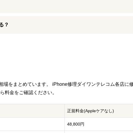
能です。
ックアップを作成しておくと安心です。
第6世代)のパーツ交換修理後から90日間～の保証期間をお付けしておりま
ご利用いただけます。
る？
た際などには、お近くのiPhone修理ダイワンテレコム店舗までお気軽にお
万が一初期不良などが見られる際には保証期間中でしたら無償で再
ている…といったことはありませんが、ガラス素材である以上強い衝撃によ
った程度のものから、蜘蛛の巣状に大きく割れてしまった重度のものま
頼いただくお近くの店舗まであらかじめご相談ください。
相場をまとめています。 iPhone修理ダイワンテレコム各店に
ら料金をご確認ください。
正規料金
(Appleケアなし)
48,800円