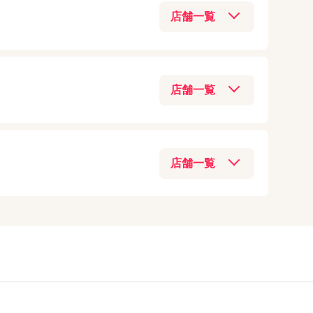
iPad（第5世代）
079-223-4713
Galaxy
(
9
)
iPhone6
アクセス
03-3547-7117
iPad（第4世代）
アクセス
中華スマホ
(
8
)
iPhone5s
アクセス
iPad（第3世代）
070-3209-7849
着情報】をご確認
Switch Lite
(
6
)
iPhone5c
iPad2
アクセス
格安SIM
(
4
)
店
0748-78-0650
iPhone5
スマホ決済
(
3
)
アクセス
iPhone4S
025-755-5871
03-6821-0246
テクノロジー
(
2
)
iPhone4
アクセス
アクセス
Windows
(
2
)
iPhone3GS
070-2834-9473
iPhone3G
03-5284-8144
アクセス
アクセス