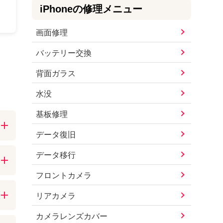
iPhone
の修理メニュー
画面修理
バッテリー交換
背面ガラス
水没
基板修理
データ復旧
ま
データ移行
フロントカメラ
だ
リアカメラ
く
絡
カメラレンズカバー