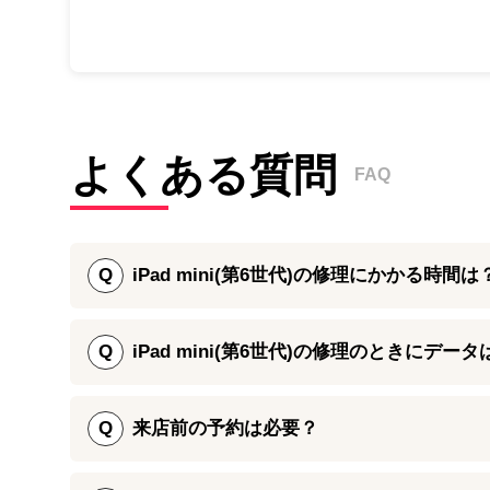
よくある質問
FAQ
Q
iPad mini(第6世代)の修理にかかる時間は
iPad mini(第6世代)の画面割れ修理・バッテリ
す。お急ぎの場合にはある程度時間を短縮することも
Q
iPad mini(第6世代)の修理のときにデー
Pad mini(第6世代)のパーツ交換修理は、データを
ただし、修理に必要なパーツ在庫状況などによっては
Q
来店前の予約は必要？
けますとスムーズに修理をご案内することができます
端末の初期化などを行うことはございませんので、バ
iPadシリーズ全般の修理は、店舗によりますがパー
ださい。