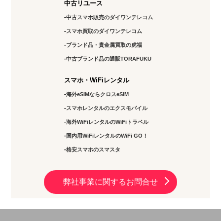
中古リユース
03-6811-7686
中古スマホ販売のダイワンテレコム
スマホ買取のダイワンテレコム
アクセス
ブランド品・貴金属買取の虎福
北千住店
中古ブランド品の通販TORAFUKU
11:00～17:00
スマホ・WiFiレンタル
定休日：
水・土・日曜
海外eSIMならクロスeSIM
03-5284-8144
スマホレンタルのエクスモバイル
海外WiFiレンタルのWiFiトラベル
アクセス
国内用WiFiレンタルのWiFi GO！
錦糸町店
格安スマホのスマスタ
10：00～19：00
定休日：
年中無休
弊社事業に関するお問合せ
03-5637-8797
アクセス