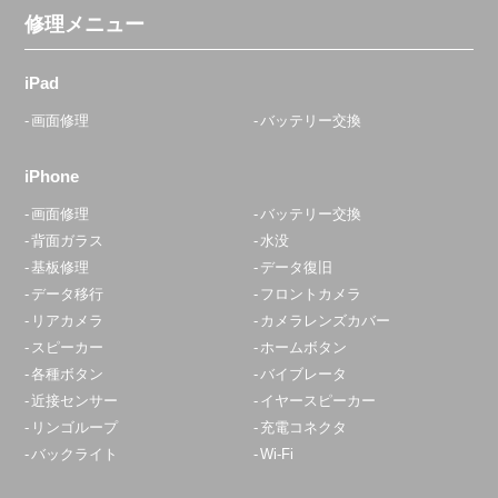
修理メニュー
大森駅前店
10:00〜20:00
iPad
定休日：
不定休
画面修理
バッテリー交換
03-6303-7746
iPhone
アクセス
画面修理
バッテリー交換
背面ガラス
水没
青砥店
基板修理
データ復旧
10:00～22:00
データ移行
フロントカメラ
定休日：
水曜日
リアカメラ
カメラレンズカバー
スピーカー
ホームボタン
070-8327-0472
各種ボタン
バイブレータ
アクセス
近接センサー
イヤースピーカー
リンゴループ
充電コネクタ
バックライト
Wi-Fi
赤羽店
平日10:45～20:00