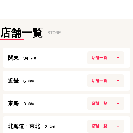
店舗一覧
STORE
関東
34
新宿本店
近畿
6
10:00~20:00
定休日：
年中無休
ガーデンモール木津川店
0120-882-463
東海
3
10：00～20：00
アクセス
定休日：
施設に準ずる
名古屋今池ガスビル店
070-6922-8143
北海道・東北
2
10:00～19:00
高田馬場店