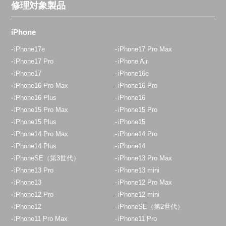
修理対象製品
定休日：
年中無休
03-6903-8773
iPhone
アクセス
iPhone17e
iPhone17 Pro Max
iPhone17 Pro
iPhone Air
iPhone17
iPhone16e
田無店
iPhone16 Pro Max
iPhone16 Pro
12:30~19:00 日祝18：00迄
iPhone16 Plus
iPhone16
定休日：
木曜日
iPhone15 Pro Max
iPhone15 Pro
042-438-5100
iPhone15 Plus
iPhone15
iPhone14 Pro Max
iPhone14 Pro
アクセス
iPhone14 Plus
iPhone14
iPhoneSE（第3世代）
iPhone13 Pro Max
八王子店
iPhone13 Pro
iPhone13 mini
11：00～20：00
iPhone13
iPhone12 Pro Max
iPhone12 Pro
iPhone12 mini
定休日：
年中無休
iPhone12
iPhoneSE（第2世代）
050-5269-5822
iPhone11 Pro Max
iPhone11 Pro