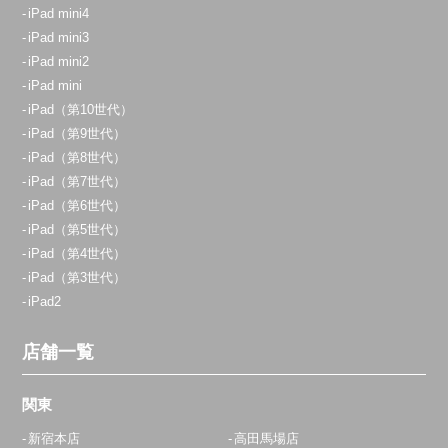
070-9090-1621
iPad mini4
iPad mini3
アクセス
iPad mini2
iPad mini
志木店
iPad（第10世代）
11:00～20:00
iPad（第9世代）
定休日：
不定休
iPad（第8世代）
iPad（第7世代）
070-9054-8742
iPad（第6世代）
アクセス
iPad（第5世代）
iPad（第4世代）
iPad（第3世代）
横浜店
iPad2
11:00～20:00
定休日：
年中無休
店舗一覧
0800-800-5919
関東
アクセス
新宿本店
高田馬場店