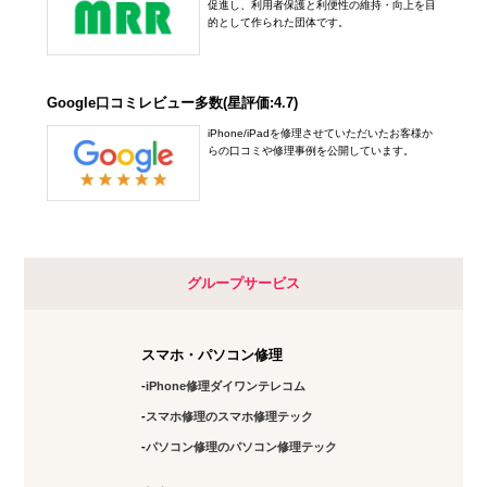
0748-78-0650
促進し、利用者保護と利便性の維持・向上を目
五反田店
的として作られた団体です。
アクセス
10:00～20:00
定休日：
年中無休
Google口コミレビュー多数(星評価:4.7)
03-6417-9758
iPhone/iPadを修理させていただいたお客様か
らの口コミや修理事例を公開しています。
アクセス
下北沢店
10:00～20:00
定休日：
未定
グループサービス
03-6821-0246
スマホ・パソコン修理
アクセス
iPhone修理ダイワンテレコム
神田店
スマホ修理のスマホ修理テック
10:00～19:00
パソコン修理のパソコン修理テック
定休日：
土日祝日