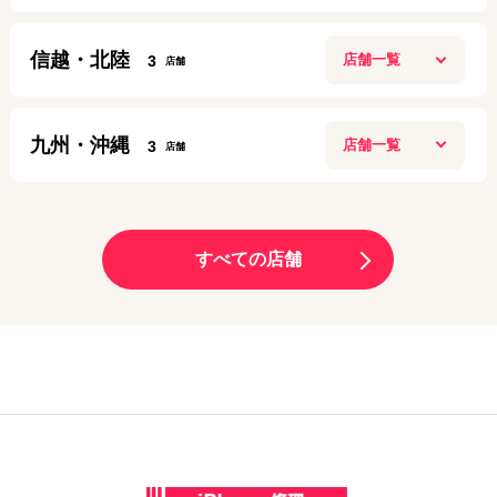
アクセス
定休日：
第２第４ 月曜日
11:00〜20:00
盛岡店
定休日：
年中無休
080-9708-9037
信越・北陸
3
10:00～20:00
梅田店
03-6205-5259
アクセス
定休日：
年中無休
10:00～20:00
長岡リバーサイド千秋店
アクセス
定休日：
日曜日
019-613-8665
九州・沖縄
3
10:00~21:00
名古屋栄店
06-6131-9797
アクセス
定休日：
施設に準ずる
9:00～19:00
渋谷店
大分トキハわさだタウン店
アクセス
定休日：
年中無休
11:00～21:00
070-3229-5869
10:00～19:00
サンロード青森店
定休日：
年中無休
すべての店舗
090-8865-8787
アクセス
定休日：
年中無休
10:00～20:00
大阪九条店
03-6416-0622
アクセス
定休日：
年中無休
10:00～19:00
070-1261-6924
新潟十日町店
アクセス
定休日：
毎週月曜、毎月第1・第3日曜日
070-3209-7849
アクセス
9:00～18:00
モレラ岐阜店
06-6585-7014
アクセス
定休日：
日曜定休
10:00～20:00
池袋店
熊本天草店
アクセス
定休日：
年中無休
11:00～20:00
025-755-5871
10:00～17:00
定休日：
年中無休
070-3131-6181
アクセス
定休日：
毎週月曜火曜・第2日曜休み
姫路駅前店