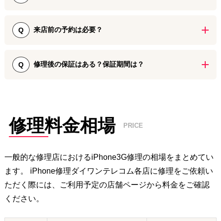
やリンゴループの復旧修理でも2時間ほどで即日対応が可能です。基
板修理、データ復旧（データ取り出し）は4日～1週間ほどでiPhone
iPhone 3Gの画面修理やバッテリー交換をはじめとしたパーツ交換
をお返しいたします。 iPhone 3Gはパーツの流通が少なくなってい
では、データが消去されることはございません。初期化等を行わ
来店前の予約は必要？
Q
るため、店舗にパーツ在庫がない場合がございます。お急ぎの方は
ず、データそのままで修理を実施できるのがiPhone修理ダイワンテ
お手数ですが、あらかじめお近くの店舗までご相談いただけますと
レコムの強みです。 バックアップを取る時間がない・取れないとい
iPhone 3Gの修理の際には、あらかじめご予約いただくことをおす
スムーズに修理をご案内することが可能です。
う方でも、ご安心して修理をご依頼ください。
すめしております。 受付自体はご予約なしでもご利用いただけます
修理後の保証はある？保証期間は？
Q
が、修理に必要なパーツの取り寄せが必要になりお引渡しが翌日以
降になる可能性がございます。 また、店舗によってはWeb予約や
iPhone 3Gのパーツ交換修理では、90日～180日間の修理保証をお付
LINE予約の利用で割引サービスを実施しておりますので、ぜひご活
けしております。 修理に用いるパーツの検品や修理後の動作確認を
用ください。
徹底して行っておりますが、万が一修理後に初期不良と思われる症
状がございましたら、保証期間内でしたら無償で再修理いたしま
修理料金相場
PRICE
す。 保証期間は店舗によって異なりますので、ご心配の場合はお近
くのiPhone修理ダイワンテレコム店舗までお問い合わせください。
一般的な修理店における
iPhone3G
修理の相場をまとめてい
ます。 iPhone修理ダイワンテレコム各店に修理をご依頼い
ただく際には、ご利用予定の店舗ページから料金をご確認
ください。