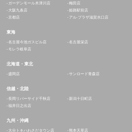
ガーデンモール木津川店
梅田店
0120-268-195
大阪九条店
姫路駅前店
京都店
アル·プラザ滋賀水口店
アクセス
東海
座間相武台店
名古屋今池ガスビル店
名古屋栄店
11:30～20:00
モレラ岐阜店
定休日：
年中無休
北海道・東北
046-207-5099
盛岡店
サンロード青森店
アクセス
信越・北陸
浦安店
長岡リバーサイド千秋店
新潟十日町店
11:00～23:00
福井日之出店
定休日：
年中無休
047-718-5596
九州・沖縄
アクセス
大分トキハわさだタウン店
熊本天草店