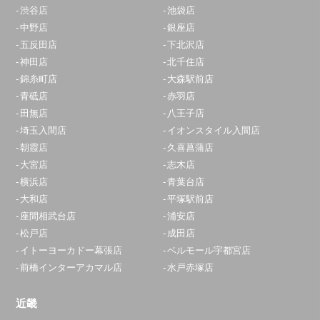
渋谷店
池袋店
青葉台店
中野店
銀座店
10:00～20:00
五反田店
下北沢店
定休日：
年中無休
神田店
北千住店
錦糸町店
大森駅前店
0120-826-609
青砥店
赤羽店
アクセス
田無店
八王子店
埼玉入間店
イオンスタイル入間店
大和店
朝霞店
久喜菖蒲店
大宮店
志木店
10:00～19:00
横浜店
青葉台店
定休日：
年中無休
大和店
平塚駅前店
0120-540-549
座間相武台店
浦安店
松戸店
成田店
アクセス
イトーヨーカドー幕張店
ベルモール宇都宮店
前橋インターアカマル店
水戸赤塚店
平塚駅前店
10:00～20:00
近畿
定休日：
年中無休