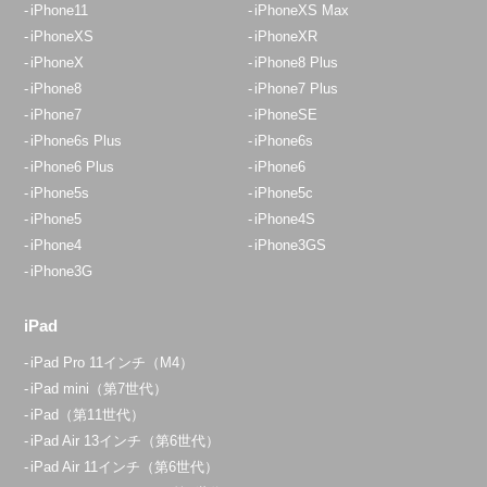
iPhone11
iPhoneXS Max
アクセス
iPhoneXS
iPhoneXR
iPhoneX
iPhone8 Plus
埼玉入間店
iPhone8
iPhone7 Plus
10:00～19:00
iPhone7
iPhoneSE
定休日：
水曜日・木曜日
iPhone6s Plus
iPhone6s
iPhone6 Plus
iPhone6
04-2933-9120
iPhone5s
iPhone5c
iPhone5
iPhone4S
アクセス
iPhone4
iPhone3GS
iPhone3G
イオンスタイル入間店
10:00～20:00
iPad
定休日：
年中無休
iPad Pro 11インチ（M4）
070-1297-4638
iPad mini（第7世代）
iPad（第11世代）
アクセス
iPad Air 13インチ（第6世代）
iPad Air 11インチ（第6世代）
朝霞店