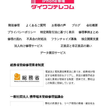
03-6877-3810
アクセス
10：00～17：30
070-2834-9473
福井日之出店
アクセス
定休日：
火曜日
アクセス
10:30～19:00
079-223-4713
定休日：
年中無休
中野店
熊本八代店
郵送修理
よくあるご質問
お客様の声
ブログ
会社概要
アクセス
11:30～20:00
0776-80-0318
10:00～18:00
プライバシーポリシー
特定商取引法に基づく表示
修理事例まとめ
定休日：
年中無休
アクセス
定休日：
日曜日
修理の流れ
不具合の対処法
フランチャイズ募集
独立開業支援
京都店
050-3364-4481
法人向け修理サービス
正規店と非正規店の違い
10:30～19:30
0965-32-2554
データ復旧サービス
アクセス
定休日：
年中無休
アクセス
050-3352-1960
総務省登録修理業者制度
銀座店
アクセス
電波法と電気通信事業法に基づき、総務省が指
10:00～20:00
定する検査項目をクリアし、所定の書類手続き
定休日：
不定休 ※休日に関しては【新着情報】をご確認ください
を経た業者が登録する制度・団体です。弊社は
この制度に登録しています。
アル·プラザ滋賀水口店
03-3547-7117
10:00～20:00
一般社団法人 携帯端末登録修理協議会
アクセス
定休日：
年中無休
弊社の所属する、リペア環境の整備・健全化を