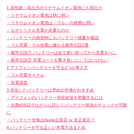
1.高性能・高出力のリチウムイオン電池にも弱点が
・リチウムイオン電池は熱に弱い
・リチウムイオン電池は「フル」の状態に弱い
～なぜトリクル充電が必要なのか
・バッテリーの保管時にもバッテリー残量を確認
・フル充電・フル放電に纏わる都市伝説2選
～都市伝説① バッテリーは全て使い切ってから充電すべし
～都市伝説② 充電コードを繋ぎ放しにしてはいけない
2.アイフォンバッテリーを守る2つの考え方
・フル充電サイクル
・充電深度
3.劣化したバッテリーは早めの交換がおすすめ
・アイフォンのバッテリー劣化状況を把握するには
・次期iOS12ではさらに詳しくバッテリー状況のチェックが可能
に
・バッテリー交換はApple正規店 or 非正規店？
4.バッテリーを守る正しい充電方法まとめ