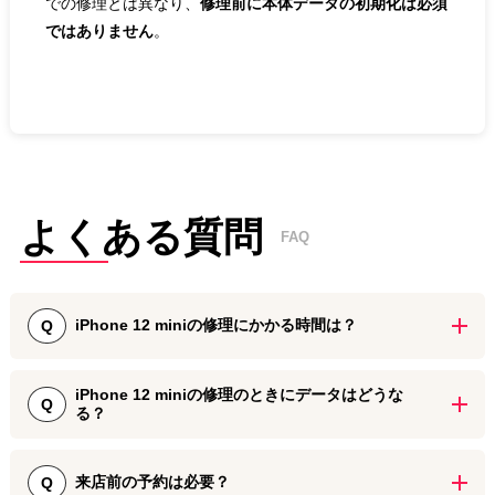
での修理とは異なり、
修理前に本体データの初期化は必須
ではありません
。
よくある質問
FAQ
iPhone 12 miniの修理にかかる時間は？
Q
iPhone 12 miniの画面割れ・液晶不良修理は、最短1時間ほどでご案
iPhone 12 miniの修理のときにデータはどうな
内しております。
Q
る？
お預かりしたその日中にiPhoneをお返しすることができますので、
iPhone 12 miniのパーツ交換修理では、データをそのまま残した状態
地面に落として割ってしまった際などにはiPhone修理ダイワンテレ
で端末をお返しいたします。
来店前の予約は必要？
Q
コムをぜひご活用ください。