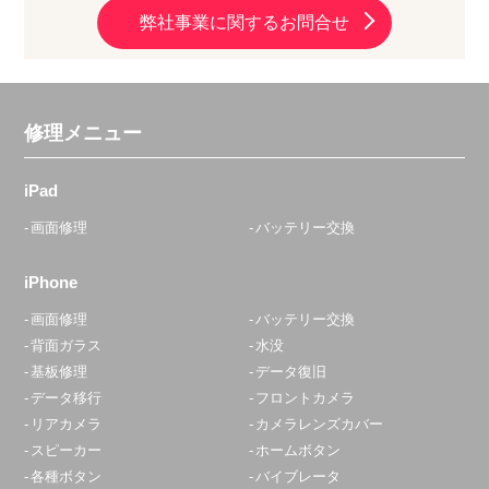
定休日：
年中無休
弊社事業に関するお問合せ
03-5637-8797
アクセス
修理メニュー
大森駅前店
10:00〜20:00
iPad
定休日：
不定休
画面修理
バッテリー交換
03-6303-7746
iPhone
アクセス
画面修理
バッテリー交換
背面ガラス
水没
青砥店
基板修理
データ復旧
10:00～22:00
データ移行
フロントカメラ
定休日：
水曜日
リアカメラ
カメラレンズカバー
スピーカー
ホームボタン
070-8327-0472
各種ボタン
バイブレータ