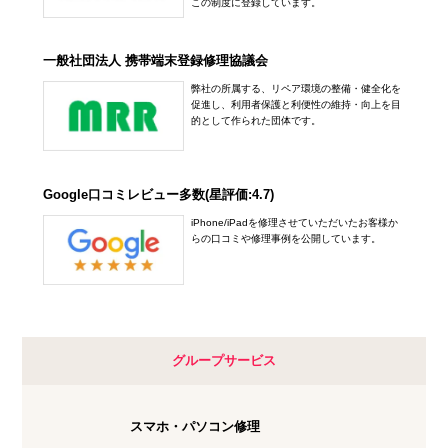
この制度に登録しています。
アル·プラザ滋賀水口店
03-3547-7117
10:00～20:00
一般社団法人 携帯端末登録修理協議会
アクセス
定休日：
年中無休
弊社の所属する、リペア環境の整備・健全化を
0748-78-0650
促進し、利用者保護と利便性の維持・向上を目
五反田店
的として作られた団体です。
アクセス
10:00～20:00
定休日：
年中無休
Google口コミレビュー多数(星評価:4.7)
03-6417-9758
iPhone/iPadを修理させていただいたお客様か
らの口コミや修理事例を公開しています。
アクセス
下北沢店
10:00～20:00
定休日：
未定
グループサービス
03-6821-0246
スマホ・パソコン修理
アクセス