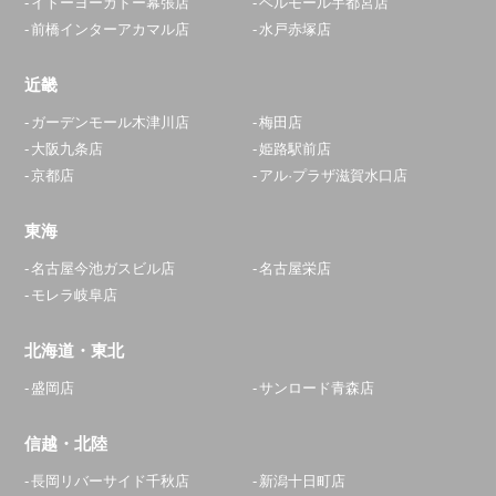
イトーヨーカドー幕張店
ベルモール宇都宮店
前橋インターアカマル店
水戸赤塚店
平塚駅前店
10:00～20:00
近畿
定休日：
年中無休
ガーデンモール木津川店
梅田店
0120-268-195
大阪九条店
姫路駅前店
京都店
アル·プラザ滋賀水口店
アクセス
東海
座間相武台店
名古屋今池ガスビル店
名古屋栄店
11:30～20:00
モレラ岐阜店
定休日：
年中無休
北海道・東北
046-207-5099
盛岡店
サンロード青森店
アクセス
信越・北陸
浦安店
長岡リバーサイド千秋店
新潟十日町店
11:00～23:00