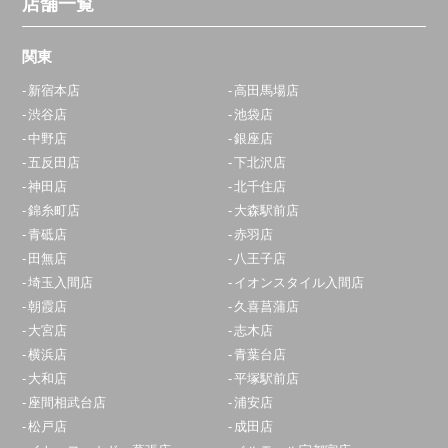
店舗一覧
0800-800-5919
関東
アクセス
新宿本店
高田馬場店
渋谷店
池袋店
青葉台店
中野店
銀座店
10:00～20:00
五反田店
下北沢店
定休日：
年中無休
神田店
北千住店
錦糸町店
大森駅前店
0120-826-609
青砥店
赤羽店
アクセス
田無店
八王子店
埼玉入間店
イオンスタイル入間店
大和店
朝霞店
久喜菖蒲店
大宮店
志木店
10:00～19:00
横浜店
青葉台店
定休日：
年中無休
大和店
平塚駅前店
0120-540-549
座間相武台店
浦安店
松戸店
成田店
アクセス