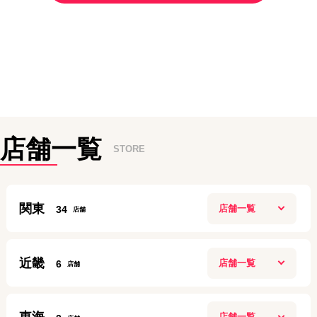
店舗一覧
STORE
関東
34
新宿本店
近畿
6
10:00~20:00
定休日：
年中無休
ガーデンモール木津川店
0120-882-463