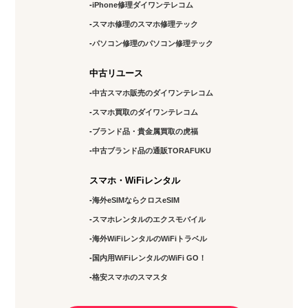
iPhone修理ダイワンテレコム
神田店
スマホ修理のスマホ修理テック
10:00～19:00
パソコン修理のパソコン修理テック
定休日：
土日祝日
中古リユース
03-6811-7686
中古スマホ販売のダイワンテレコム
スマホ買取のダイワンテレコム
アクセス
ブランド品・貴金属買取の虎福
北千住店
中古ブランド品の通販TORAFUKU
11:00～17:00
スマホ・WiFiレンタル
定休日：
水・土・日曜
海外eSIMならクロスeSIM
03-5284-8144
スマホレンタルのエクスモバイル
海外WiFiレンタルのWiFiトラベル
アクセス
国内用WiFiレンタルのWiFi GO！
錦糸町店
格安スマホのスマスタ
10：00～19：00