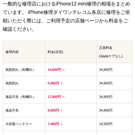
一般的な修理店における
iPhone12 mini
修理の相場をまとめ
ています。 iPhone修理ダイワンテレコム各店に修理をご依
頼いただく際には、ご利用予定の店舗ページから料金をご
確認ください。
正規料金
修理内容
料金(目安)
(Appleケアなし)
画面割れ（有機EL）
14,800円 ～
34,800円
画面割れ
5,880円 ～
34,800円
液晶不良（有機EL）
17,800円 ～
34,800円
液晶不良
9,800円 ～
34,800円
大容量バッテリー
7,480円 ～
14,500円