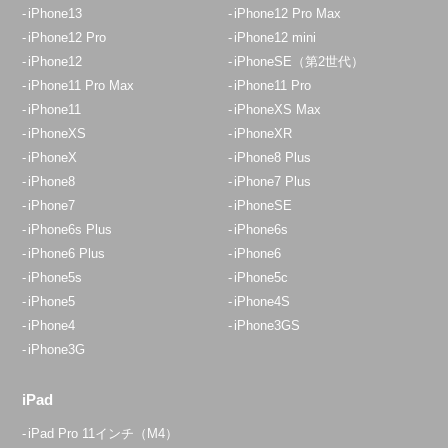
11：00～20：00
iPhone13
iPhone12 Pro Max
iPhone12 Pro
iPhone12 mini
定休日：
年中無休
iPhone12
iPhoneSE（第2世代）
050-5269-5822
iPhone11 Pro Max
iPhone11 Pro
iPhone11
iPhoneXS Max
アクセス
iPhoneXS
iPhoneXR
iPhoneX
iPhone8 Plus
埼玉入間店
iPhone8
iPhone7 Plus
10:00～19:00
iPhone7
iPhoneSE
定休日：
水曜日・木曜日
iPhone6s Plus
iPhone6s
iPhone6 Plus
iPhone6
04-2933-9120
iPhone5s
iPhone5c
iPhone5
iPhone4S
アクセス
iPhone4
iPhone3GS
iPhone3G
イオンスタイル入間店
10:00～20:00
iPad
定休日：
年中無休
iPad Pro 11インチ（M4）