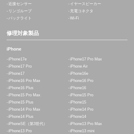
アクセス
近接センサー
イヤースピーカー
リンゴループ
充電コネクタ
バックライト
Wi-Fi
赤羽店
平日10:45～20:00
修理対象製品
定休日：
年中無休
03-6903-8773
iPhone
アクセス
iPhone17e
iPhone17 Pro Max
iPhone17 Pro
iPhone Air
iPhone17
iPhone16e
田無店
iPhone16 Pro Max
iPhone16 Pro
12:30~19:00 日祝18：00迄
iPhone16 Plus
iPhone16
定休日：
木曜日
iPhone15 Pro Max
iPhone15 Pro
042-438-5100
iPhone15 Plus
iPhone15
iPhone14 Pro Max
iPhone14 Pro
アクセス
iPhone14 Plus
iPhone14
iPhoneSE（第3世代）
iPhone13 Pro Max
八王子店
iPhone13 Pro
iPhone13 mini