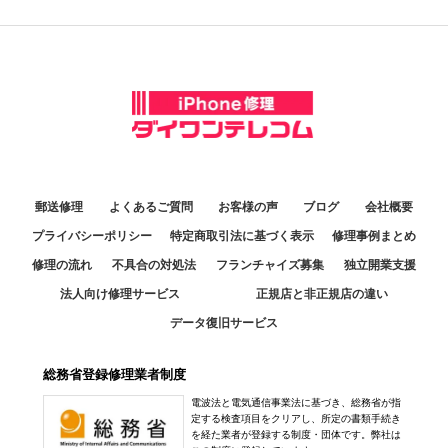
アクセス
定休日：
日曜定休
10:00～20:00
池袋店
熊本天草店
アクセス
定休日：
年中無休
11:00～20:00
025-755-5871
10:00～17:00
定休日：
年中無休
070-3131-6181
アクセス
定休日：
毎週月曜火曜・第2日曜休み
姫路駅前店
03-6877-3810
アクセス
10：00～17：30
070-2834-9473
福井日之出店
アクセス
定休日：
火曜日
アクセス
10:30～19:00
079-223-4713
定休日：
年中無休
中野店
熊本八代店
郵送修理
よくあるご質問
お客様の声
ブログ
会社概要
アクセス
11:30～20:00
0776-80-0318
10:00～18:00
プライバシーポリシー
特定商取引法に基づく表示
修理事例まとめ
定休日：
年中無休
アクセス
定休日：
日曜日
修理の流れ
不具合の対処法
フランチャイズ募集
独立開業支援
京都店
050-3364-4481
法人向け修理サービス
正規店と非正規店の違い
10:30～19:30
0965-32-2554
データ復旧サービス
アクセス
定休日：
年中無休
アクセス
050-3352-1960
総務省登録修理業者制度
銀座店
アクセス
電波法と電気通信事業法に基づき、総務省が指
10:00～20:00
定する検査項目をクリアし、所定の書類手続き
定休日：
不定休 ※休日に関しては【新着情報】をご確認ください
を経た業者が登録する制度・団体です。弊社は