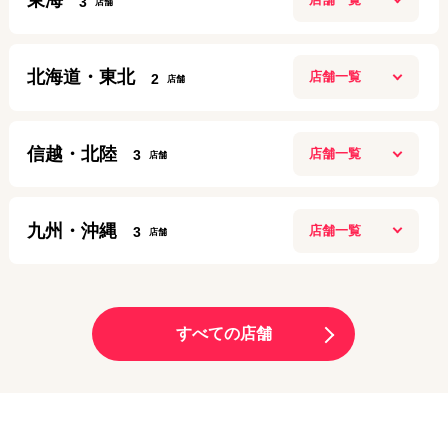
東海
3
10：00～20：00
アクセス
定休日：
施設に準ずる
名古屋今池ガスビル店
070-6922-8143
北海道・東北
2
10:00～19:00
高田馬場店
アクセス
定休日：
第２第４ 月曜日
11:00〜20:00
盛岡店
定休日：
年中無休
080-9708-9037
信越・北陸
3
10:00～20:00
梅田店
03-6205-5259
アクセス
定休日：
年中無休
10:00～20:00
長岡リバーサイド千秋店
アクセス
定休日：
日曜日
019-613-8665
九州・沖縄
3
10:00~21:00
名古屋栄店
06-6131-9797
アクセス
定休日：
施設に準ずる
9:00～19:00
渋谷店
大分トキハわさだタウン店
アクセス
定休日：
年中無休
11:00～21:00
070-3229-5869
10:00～19:00
サンロード青森店
定休日：
年中無休
すべての店舗
090-8865-8787
アクセス
定休日：
年中無休
10:00～20:00
大阪九条店
03-6416-0622
アクセス
定休日：
年中無休
10:00～19:00
070-1261-6924
新潟十日町店
アクセス
定休日：
毎週月曜、毎月第1・第3日曜日
070-3209-7849
アクセス
9:00～18:00
モレラ岐阜店
06-6585-7014