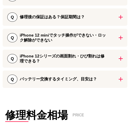
データの初期化や削除を行うことはございませんので、バックアッ
ご予約をいただかなくてもiPhone修理をご利用いただけます。
ただし、iPhone 12 miniは比較的新しい機種となっておりますため、
プが取れていないという方でもご安心して修理をご依頼ください。
修理後の保証はある？保証期間は？
Q
修理部品の在庫が確保できていない場合がございます。お急ぎの際
しかしながら、iPhone 12 miniは比較的新しい機種となっております
には、あらかじめ修理をご依頼いただく店舗までお問い合わせくだ
ので、修理部品の在庫が店舗にない場合がございます。そのため、
iPhone 12 miniのパーツ交換修理後には、修理に使用した部品につい
さい。
お急ぎの際にはあらかじめお問い合わせいただけますとスムーズに
iPhone 12 miniでタッチ操作ができない・ロッ
て90日間～180日間の保証期間をお付けしております。
Q
ク解除ができない
修理をご案内することができます。
また、リンゴループや水没修理といった修理メニューも、症状より
修理に使用するパーツの検品や修理後の動作確認を実施しておりま
iPhone 12 mini特有の不具合として、タッチ操作ができない・パスコ
ますが即日修理が可能な場合もございます。
また、店舗によってはWeb予約による割引サービスをご用意してお
すが、万が一修理後に初期不良と思われる症状が発生した場合に
iPhone 12シリーズの画面割れ・ひび割れは修
ードが入力できずロック解除ができない、といった症状が知られて
Q
りますので、ぜひご活用ください。
は、無償で再修理いたします。
理できる？
います。
これらの症状は画面パネルの故障ではなく、タッチセンサーが画面
iPhone 12 mini、ひいてはiPhone 12シリーズの画面割れ・ひび割
保護フィルムやスマホカバーに干渉していることが原因となってお
れ・液晶不良といった画面パネルの故障は、iPhone修理ダイワンテ
バッテリー交換するタイミング、目安は？
Q
ります。
レコムなら修理対応が可能です。
バッテリーは、「バッテリーの持ちが悪くなってきた」「バッテリ
万が一地面に落とすなどで画面を割ってしまった際には、お近くの
ーが膨張してきた」タイミングで交換するのが適切です。バッテリ
iPhone修理ダイワンテレコム店舗までお気軽にご相談ください。
ー劣化による症状が現れると、少しずつ進行して悪化していくこと
が多くなっています。そのため、バッテリーが劣化したと感じたタ
修理料金相場
PRICE
イミングでバッテリー交換するのがオススメです。