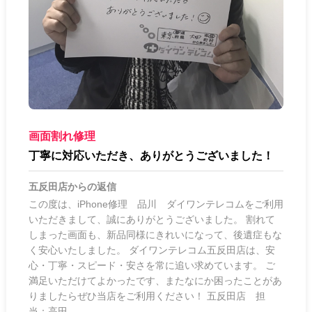
画面割れ修理
丁寧に対応いただき、ありがとうございました！
五反田店
からの返信
この度は、iPhone修理 品川 ダイワンテレコムをご利用
いただきまして、誠にありがとうございました。 割れて
しまった画面も、新品同様にきれいになって、後遺症もな
く安心いたしました。 ダイワンテレコム五反田店は、安
心・丁寧・スピード・安さを常に追い求めています。 ご
満足いただけてよかったです、またなにか困ったことがあ
りましたらぜひ当店をご利用ください！ 五反田店 担
当：高田