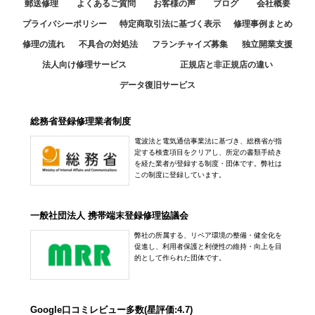
郵送修理
よくあるご質問
お客様の声
ブログ
会社概要
プライバシーポリシー
特定商取引法に基づく表示
修理事例まとめ
修理の流れ
不具合の対処法
フランチャイズ募集
独立開業支援
法人向け修理サービス
正規店と非正規店の違い
データ復旧サービス
総務省登録修理業者制度
電波法と電気通信事業法に基づき、総務省が指
定する検査項目をクリアし、所定の書類手続き
を経た業者が登録する制度・団体です。弊社は
この制度に登録しています。
一般社団法人 携帯端末登録修理協議会
弊社の所属する、リペア環境の整備・健全化を
促進し、利用者保護と利便性の維持・向上を目
的として作られた団体です。
Google口コミレビュー多数(星評価:4.7)