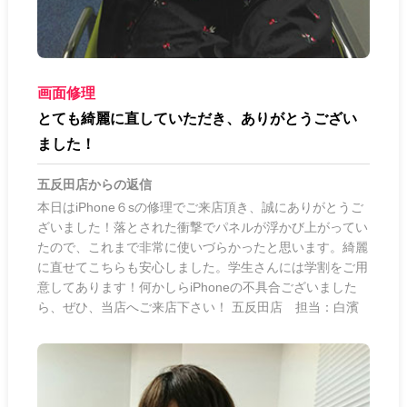
画面修理
とても綺麗に直していただき、ありがとうござい
ました！
五反田店
からの返信
本日はiPhone６sの修理でご来店頂き、誠にありがとうご
ざいました！落とされた衝撃でパネルが浮かび上がってい
たので、これまで非常に使いづらかったと思います。綺麗
に直せてこちらも安心しました。学生さんには学割をご用
意してあります！何かしらiPhoneの不具合ございました
ら、ぜひ、当店へご来店下さい！ 五反田店 担当：白濱