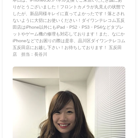
りがとうございました！フロントカメラが丸見えの状態で
したが、新品同様キレイに直ってよかったです！落とされ
ないように大切にお使いください！ダイワンテレコム五反
田店はiPhone以外にもiPad・PS2・PS3・PS4などタブレ
ットやゲーム機の修理も対応しております！また、なにか
iPhoneなどでお困りの際は是非、品川区ダイワンテレコム
五反田店にお越し下さい！お待ちしております！ 五反田
店 担当：長谷川