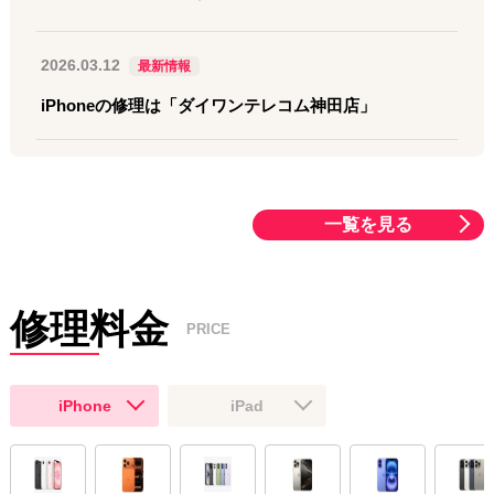
2026.03.12
最新情報
iPhoneの修理は「ダイワンテレコム神田店」
おはようございます。
ダイワンテレコム神田店です。
本日10時～17時まで営業しております（最終受付は16時00
分）。
一覧を見る
画面割れ・液晶不良・バッテリー交換など
修理問題ございましたら是非お任せください！
問い合わせだけでも構いません。
お得なキャンペーンも実施しております！
修理料金
ご来店お待ちしております！
PRICE
2026.03.06
最新情報
iPhone
iPad
『携帯 タブレットの修理は神田店へ』