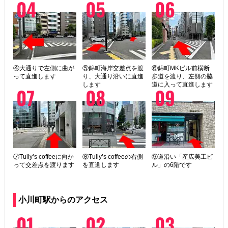
④大通りで左側に曲が
⑤錦町海岸交差点を渡
⑥錦町MKビル前横断
って直進します
り、大通り沿いに直進
歩道を渡り、左側の脇
します
道に入って直進します
⑦Tully’s coffeeに向か
⑧Tully’s coffeeの右側
⑨道沿い「産広美工ビ
って交差点を渡ります
を直進します
ル」の6階です
小川町駅からのアクセス