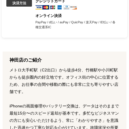
クレジットカード
決済方法
オンライン決済
PayPay / d払い / auPay / QuicPay / 楽天Pay / ID払い / 各
種交通系IC
神田店のご紹介
メトロ大手町駅（C2出口）から徒歩4分、竹橋駅や小川町駅
からも徒歩圏内の好立地です。オフィス街の中心に位置する
ため、お仕事の合間や移動の際にも非常に立ち寄りやすい店
舗です。
iPhoneの画面修理やバッテリー交換は、データはそのままで
最短15分〜のスピード返却が基本です。多忙なビジネスマン
の方にも安心いただけるよう、常に「わかりやすさ」を意識
した迅速かつ丁寧な対応を心がけています。故障状況や所要