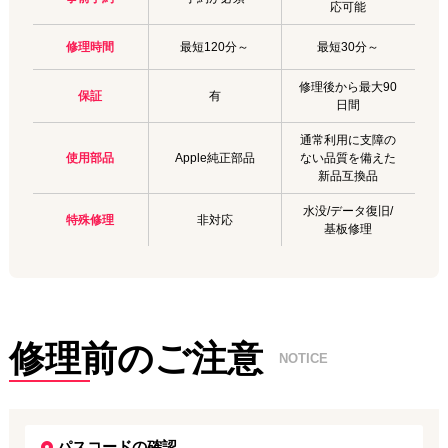
応可能
修理時間
最短120分～
最短30分～
修理後から最大90
保証
有
日間
通常利用に支障の
使用部品
Apple純正部品
ない品質を備えた
新品互換品
水没/データ復旧/
特殊修理
非対応
基板修理
修理前のご注意
NOTICE
パスコードの確認