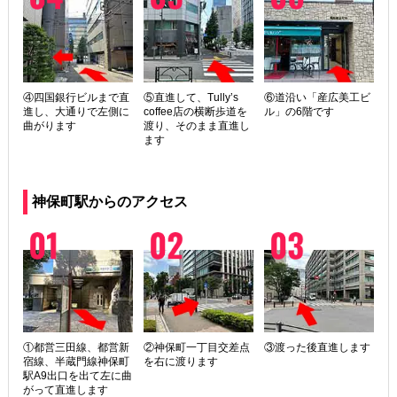
④四国銀行ビルまで直
⑤直進して、Tully’s
⑥道沿い「産広美工ビ
進し、大通りで左側に
coffee店の横断歩道を
ル」の6階です
曲がります
渡り、そのまま直進し
ます
神保町駅からのアクセス
①都営三田線、都営新
②神保町一丁目交差点
③渡った後直進します
宿線、半蔵門線神保町
を右に渡ります
駅A9出口を出て左に曲
がって直進します