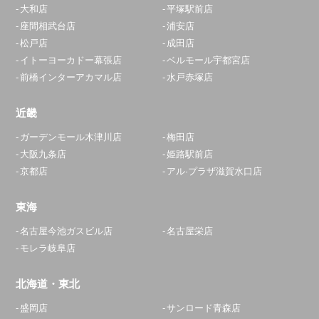
大和店
平塚駅前店
座間相武台店
浦安店
松戸店
成田店
イトーヨーカドー幕張店
ベルモール宇都宮店
前橋インターアカマル店
水戸赤塚店
近畿
ガーデンモール木津川店
梅田店
大阪九条店
姫路駅前店
京都店
アル·プラザ滋賀水口店
東海
名古屋今池ガスビル店
名古屋栄店
モレラ岐阜店
北海道・東北
盛岡店
サンロード青森店