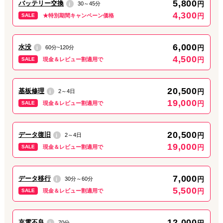
5,800
バッテリー交換
円
30～45分
i
お得なキャンペーンも実施しております！
4,300
円
SALE
★特別期間キャンペーン価格
ご来店お待ちしております！
6,000
水没
円
60分~120分
i
2026.03.03
最新情報
4,500
円
SALE
現金＆レビュー割適用で
『携帯 タブレットの修理は神田店へ』
20,500
基板修理
円
2～4日
i
おはようございます。
19,000
円
SALE
現金＆レビュー割適用で
ダイワンテレコム神田店です。
本日も10時～19時まで営業しております（最終受付は18時3
0
分）。
20,500
データ復旧
円
2～4日
i
画面割れ・液晶不良・バッテリー交換など
19,000
修理問題ございましたら是非お任せください！
円
SALE
現金＆レビュー割適用で
問い合わせだけでも構いません。
お得なキャンペーンも実施しております！
ご来店お待ちしております！
7,000
データ移行
円
30分～60分
i
5,500
円
SALE
現金＆レビュー割適用で
12,000
充電不良
円
70分
i