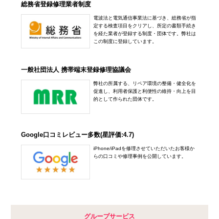
総務省登録修理業者制度
電波法と電気通信事業法に基づき、総務省が指
定する検査項目をクリアし、所定の書類手続き
を経た業者が登録する制度・団体です。弊社は
この制度に登録しています。
一般社団法人 携帯端末登録修理協議会
弊社の所属する、リペア環境の整備・健全化を
促進し、利用者保護と利便性の維持・向上を目
的として作られた団体です。
Google口コミレビュー多数(星評価:4.7)
iPhone/iPadを修理させていただいたお客様か
らの口コミや修理事例を公開しています。
グループサービス