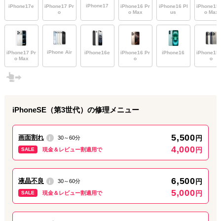
おはようございます。
iPhone17
iPhone17e
iPhone17 Pr
iPhone16 Pr
iPhone16 Pl
iPhone15 
ダイワンテレコム神田店です。
o
o Max
us
o Max
本日も10時～19時まで営業しております（最終受付は18時3
0
分）。
画面割れ・液晶不良・バッテリー交換など
修理問題ございましたら是非お任せください！
iPhone Air
iPhone17 Pr
iPhone16e
iPhone16 Pr
iPhone16
iPhone15 
o Max
o
o
問い合わせだけでも構いません。
お得なキャンペーンも実施しております！
ご来店お待ちしております！
iPhoneSE（第3世代）
の修理メニュー
2026.03.04
最新情報
iPhoneの修理は「ダイワンテレコム神田店」
5,500
画面割れ
円
30～60分
i
4,000
円
SALE
現金＆レビュー割適用で
おはようございます。
ダイワンテレコム神田店です。
本日も10時～19時まで営業しております（最終受付は18時3
0
6,500
液晶不良
円
30～60分
i
分）。
5,000
円
SALE
現金＆レビュー割適用で
画面割れ・液晶不良・バッテリー交換など
修理問題ございましたら是非お任せください！
問い合わせだけでも構いません。