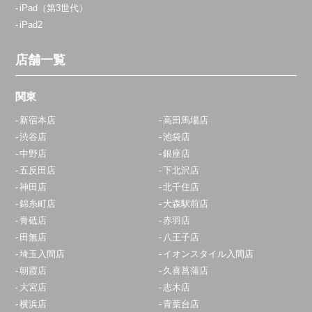
iPad（第3世代）
iPad2
店舗一覧
関東
新宿本店
高田馬場店
渋谷店
池袋店
中野店
銀座店
五反田店
下北沢店
神田店
北千住店
錦糸町店
大森駅前店
青砥店
赤羽店
田無店
八王子店
埼玉入間店
イオンスタイル入間店
朝霞店
久喜菖蒲店
大宮店
志木店
横浜店
青葉台店