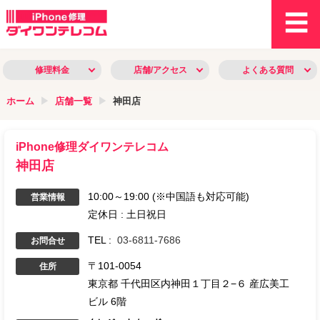
修理料金
店舗/アクセス
よくある質問
ホーム
店舗一覧
神田店
iPhone修理ダイワンテレコム
神田店
10:00～19:00
(※中国語も対応可能)
営業情報
定休日 :
土日祝日
TEL :
03-6811-7686
お問合せ
〒
101-0054
住所
東京都
千代田区内神田１丁目２−６
産広美工
ビル 6階