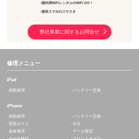
国内用WiFiレンタルのWiFi GO！
格安スマホのスマスタ
弊社事業に関するお問合せ
修理メニュー
iPad
画面修理
バッテリー交換
iPhone
画面修理
バッテリー交換
背面ガラス
水没
基板修理
データ復旧
データ移行
フロントカメラ