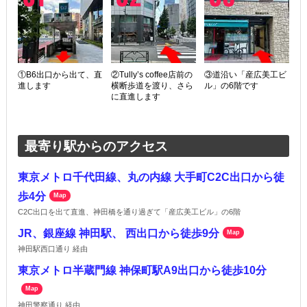
①B6出口から出て、直
②Tully’s coffee店前の
③道沿い「産広美工ビ
進します
横断歩道を渡り、さら
ル」の6階です
に直進します
最寄り駅からのアクセス
東京メトロ千代田線、丸の内線 大手町C2C出口から徒
歩4分
Map
C2C出口を出て直進、神田橋を通り過ぎて「産広美工ビル」の6階
JR、銀座線 神田駅、 西出口から徒歩9分
Map
神田駅西口通り 経由
東京メトロ半蔵門線 神保町駅A9出口から徒歩10分
Map
神田警察通り 経由