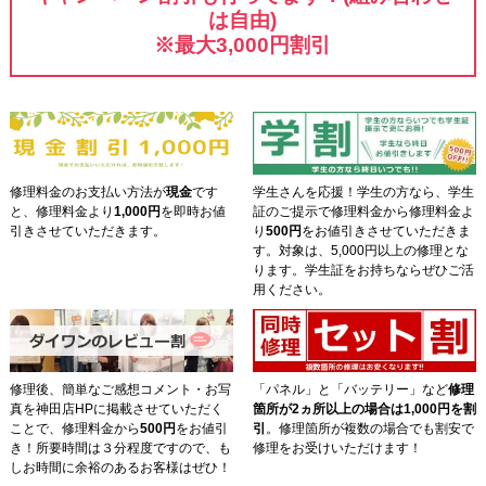
は自由)
※最大3,000円割引
修理料金のお支払い方法が
現金
です
学生さんを応援！学生の方なら、学生
と、修理料金より
1,000円
を即時お値
証のご提示で修理料金から修理料金よ
引きさせていただきます。
り
500円
をお値引きさせていただきま
す。対象は、5,000円以上の修理とな
ります。学生証をお持ちならぜひご活
用ください。
修理後、簡単なご感想コメント・お写
「パネル」と「バッテリー」など
修理
真を神田店HPに掲載させていただく
箇所が2ヵ所以上の場合は1,000円を割
ことで、修理料金から
500円
をお値引
引
。修理箇所が複数の場合でも割安で
き！所要時間は３分程度ですので、も
修理をお受けいただけます！
しお時間に余裕のあるお客様はぜひ！