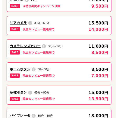
9,500
円
SALE
★特別期間キャンペーン価格
15,500
リアカメラ
円
30分～60分
i
14,000
円
SALE
現金＆レビュー割適用で
11,000
カメラレンズカバー
円
30分～60分
i
8,500
円
SALE
現金＆レビュー割適用で
8,500
ホームボタン
円
30～60分
i
7,000
円
SALE
現金＆レビュー割適用で
15,000
各種ボタン
円
45分～90分
i
13,500
円
SALE
現金＆レビュー割適用で
18,000
バイブレータ
円
30分～60分
i