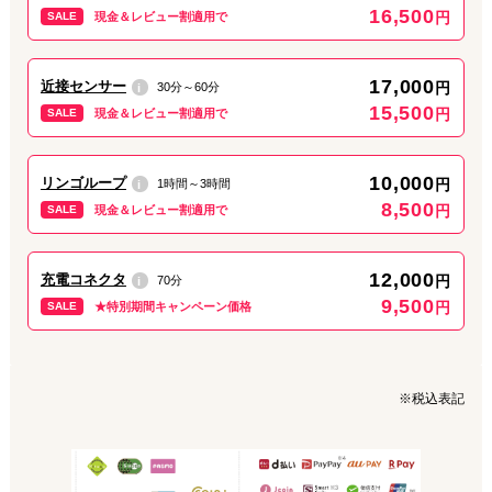
16,500
円
SALE
現金＆レビュー割適用で
17,000
近接センサー
円
30分～60分
i
15,500
円
SALE
現金＆レビュー割適用で
10,000
リンゴループ
円
1時間～3時間
i
8,500
円
SALE
現金＆レビュー割適用で
12,000
充電コネクタ
円
70分
i
9,500
円
SALE
★特別期間キャンペーン価格
※税込表記