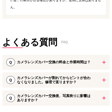
い旨」の表示が出る場合がありますが、使用に支障はありませ
ん。
よくある質問
FAQ
カメラレンズカバー交換の料金と作業時間は？
Q
ダイワンテレコムではiPhone各種モデルのカメラレンズカバー交換
カメラレンズカバーが割れてからピントが合わ
に対応しております。料金と作業時間は端末のシリーズや修理内容
Q
なくなりました。修理で直りますか？
によって異なります。
対象機種：iPhone7～iPhone16シリーズ
レンズ割れが原因でピントが合わなかったり、光が屈折して映像に
料金目安：5,000～9,000円程度
カメラレンズカバー交換後、写真映りに影響は
影響が出ることがありますが、ほとんどの場合はカメラレンズの交
Q
作業時間：約30分ほど
ありますか？
換で改善します。 もし交換後もピントが合わない場合は、アウトカ
メラ本体にガラス片による傷が入っている可能性があり、こちらも
当店で使用するカメラレンズカバーは、純正品と同等の品質を備え