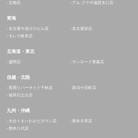
京都店
アル·プラザ滋賀水口店
東海
名古屋今池ガスビル店
名古屋栄店
モレラ岐阜店
北海道・東北
盛岡店
サンロード青森店
信越・北陸
長岡リバーサイド千秋店
新潟十日町店
福井日之出店
九州・沖縄
大分トキハわさだタウン店
熊本天草店
熊本八代店