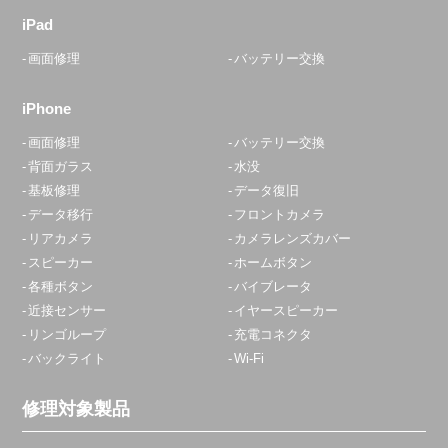
iPad
画面修理
バッテリー交換
iPhone
画面修理
バッテリー交換
背面ガラス
水没
基板修理
データ復旧
データ移行
フロントカメラ
リアカメラ
カメラレンズカバー
スピーカー
ホームボタン
各種ボタン
バイブレータ
近接センサー
イヤースピーカー
リンゴループ
充電コネクタ
バックライト
Wi-Fi
修理対象製品