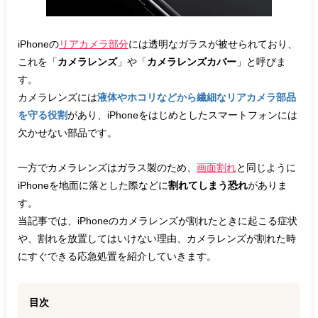
iPhoneの
リアカメラ部分
には透明なガラスが被せられており、
これを「
カメラレンズ
」や「
カメラレンズカバー
」と呼びま
す。
カメラレンズには
液体やホコリなどから繊細なリアカメラ部品
を守る役割
があり、iPhoneをはじめとしたスマートフォンには
欠かせない部品です。
一方でカメラレンズはガラス製のため、
画面割れ
と同じように
iPhoneを地面に落とした際などに
割れてしまう恐れ
がありま
す。
当記事では、iPhoneのカメラレンズが割れたときに起こる症状
や、割れを放置してはいけない理由、カメラレンズが割れた時
にすぐできる応急処置を紹介していきます。
目次