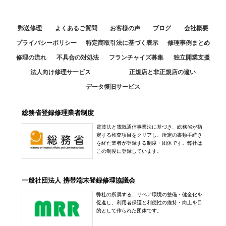
郵送修理
よくあるご質問
お客様の声
ブログ
会社概要
プライバシーポリシー
特定商取引法に基づく表示
修理事例まとめ
修理の流れ
不具合の対処法
フランチャイズ募集
独立開業支援
法人向け修理サービス
正規店と非正規店の違い
データ復旧サービス
総務省登録修理業者制度
電波法と電気通信事業法に基づき、総務省が指
定する検査項目をクリアし、所定の書類手続き
を経た業者が登録する制度・団体です。弊社は
この制度に登録しています。
一般社団法人 携帯端末登録修理協議会
弊社の所属する、リペア環境の整備・健全化を
促進し、利用者保護と利便性の維持・向上を目
的として作られた団体です。