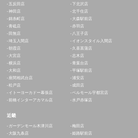
五反田店
下北沢店
神田店
北千住店
錦糸町店
大森駅前店
青砥店
赤羽店
田無店
八王子店
埼玉入間店
イオンスタイル入間店
朝霞店
久喜菖蒲店
大宮店
志木店
横浜店
青葉台店
大和店
平塚駅前店
座間相武台店
浦安店
松戸店
成田店
イトーヨーカドー幕張店
ベルモール宇都宮店
前橋インターアカマル店
水戸赤塚店
近畿
ガーデンモール木津川店
梅田店
大阪九条店
姫路駅前店