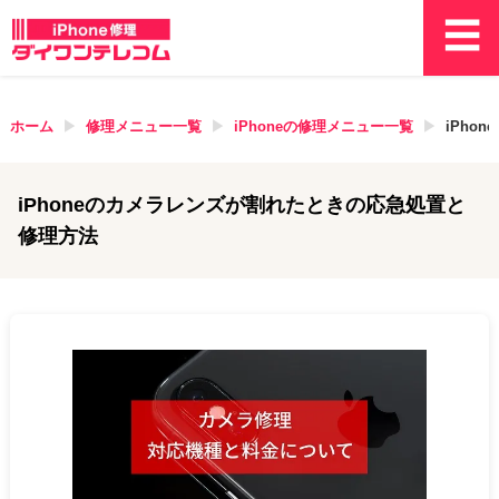
ホーム
修理メニュー一覧
iPhone
の修理メニュー一覧
iPho
iPhoneのカメラレンズが割れたときの応急処置と
修理方法