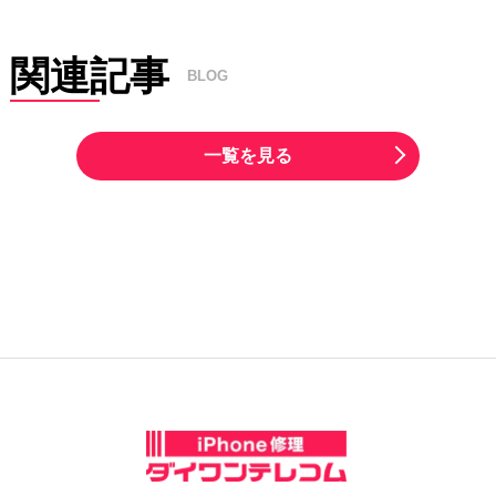
修理対応が可能です。まずは診断をご依頼ください。
ており、交換後も写真の映りに変化はありません。撮影時の画質や
ピント、光の入り方などにも影響はなく、通常通りの撮影が可能で
す。 交換後の動作確認も行っておりますので、安心してご利用いた
関連記事
BLOG
だけます。
一覧を見る