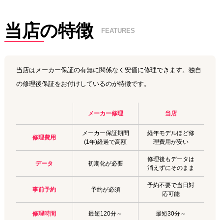
当店の特徴
FEATURES
当店はメーカー保証の有無に関係なく安価に修理できます。独自
の修理後保証をお付けしているのが特徴です。
メーカー修理
当店
メーカー保証期間
経年モデルほど修
修理費用
(1年)経過で高額
理費用が安い
修理後もデータは
データ
初期化が必要
消えずにそのまま
予約不要で当日対
事前予約
予約が必須
応可能
修理時間
最短120分～
最短30分～