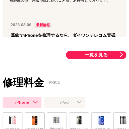
葛飾区民様、周辺市区民様のご来店、お待ちしております。
2026.08.06
最新情報
葛飾でiPhoneを修理するなら、ダイワンテレコム青砥
店へ
一覧を見る
みなさん、こんにちは。ダイワンテレコム青砥店です。
土日に向けてまた少しずつ暑さが増していく見込みの東京葛飾で
す。
明日明後日と朝一番のご予約をいただいております。急がない場
修理料金
PRICE
合は11時過ぎか日没後のご来店がおすすめです。
当店は10時から22時までの12時間営業です。
葛飾区民様、周辺市区民様のご来店、お待ちしております。
iPhone
iPad
2026.08.04
最新情報
iPhoneの画面修理は当店へ
iPhone17
iPhone17e
iPhone17 Pr
iPhone16 Pr
iPhone16 Pl
iPhone15 