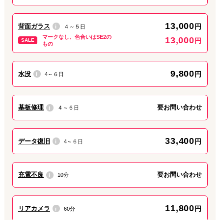
みなさん、こんにちは。ダイワンテレコム青砥店です。
13,000
背面ガラス
円
４～５日
i
昨日はタイミングよくご来店が続いた当店です。ワンオペのため
マークなし、色合いはSE2の
13,000
円
SALE
事前予約をいただけると待ち時間なしでのご対応が可能です。今
もの
週は猛暑にならない予報ですが、暑い中突撃訪問いただいてもす
ぐにはご対応できないことがありますので、先にお電話くださ
9,800
い。
水没
円
4～６日
i
当店は10時から22時までの12時間営業です。
葛飾区民様、周辺市区民様のご来店、お待ちしております。
基板修理
要お問い合わせ
４～６日
i
2026.07.31
最新情報
33,400
データ復旧
円
4～６日
i
週末修理はダイワンテレコム青砥店へ
充電不良
要お問い合わせ
10分
i
みなさん、こんにちは。ダイワンテレコム青砥店です。
明日は各地で花火大会があるようですね。おでかけされる方、
iPhoneの画面やカメラ、バッテリーに問題はないでしょうか。修
11,800
リアカメラ
円
60分
i
理は当店にお任せください。