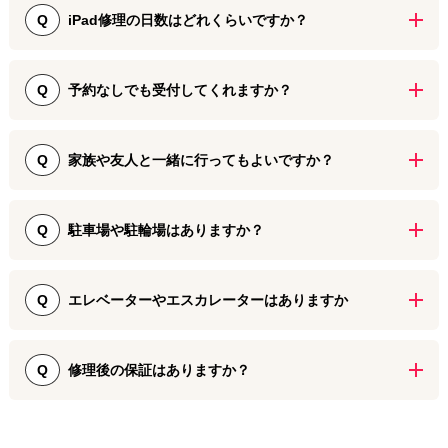
です。
iPad修理の日数はどれくらいですか？
Q
Ａ iPad修理の内容や、機種により異なりますが3～5日が目安とな
っております。詳しくは店舗スタッフにお問い合わせください。
予約なしでも受付してくれますか？
Q
A 予約なしでも受付可能です。しかしながら、ご予約いただいたお
客様を優先的に対応させていただきますため、状況によっては長く
家族や友人と一緒に行ってもよいですか？
Q
お待たせする可能性がございます。前日までにWEBでの予約か、当
日の場合はお電話でお問い合わせの上、ご来店いただけますとスム
Ａ 青砥店はレンタルオフィスで運営しており、契約上、店舗スタ
ーズです。前日までにご予約いただくと早割適用で修理料金がお安
ッフ以外にお一人様しか入室いただけません。大変申し訳ありませ
駐車場や駐輪場はありますか？
Q
くなり、大変お得です。
んが、ご依頼されるお一人のみでご来店をお願いいたします。
A 大変申し訳ございませんが、専用の駐車場・駐輪場はございませ
ん。公共交通機関と徒歩でご来店ください。
エレベーターやエスカレーターはありますか
Q
A 大変申し訳ございませんが、設備がございません。青砥店のある
２階へは階段のみで昇降いただけます。階段利用が難しい場合に
修理後の保証はありますか？
Q
は、iPhoneとそのパスコードをご家族等信頼できる方に託す形か、
ダイワンテレコム新宿本店の郵送修理をご利用ください。
Ａ ダイワンテレコム青砥店では画面割れの修理に3ヵ月間の長期保
証が付いています。<br>技術と部品の品質への自信から、この保証