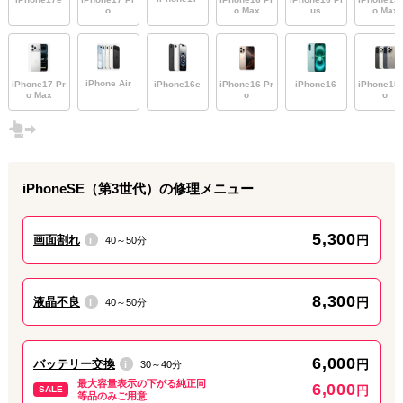
o
o Max
us
o Max
みなさん、こんにちは。ダイワンテレコム青砥店です。
昨日はiPhone13ProMaxの故障にご対応させていただきました。
画面が真っ白になったとのことで、液晶不良の扱いでパネル交換
iPhone Air
iPhone17 Pr
iPhone16e
iPhone16 Pr
iPhone16
iPhone15 
で終わるかと思われたのですが、バッテリーにも問題があって再
o Max
o
o
起動してしまう状況で、両方交換となりました。閉じるとパネル
に問題が発生し、基板由来で復旧不可能かと思われたのですが、
有機ELにすると落ち着きました。週に一度はお風呂持ち込みをさ
れていたとのことで、職場も高湿度だったとのことで、基板も弱
っている疑いがあり、いつまで使えるか分からない、バックアッ
iPhoneSE（第3世代）
の修理メニュー
プを万全にするよう話をして返却させていただきました。最初に
ゴーストタッチでiPhoneは使用できません15分もあったため、作
業時間は想定の２倍半となりました。そう多くはないのですが、
5,300
画面割れ
円
40～50分
i
修理は予定通りにいかないこともあるのを再認識した案件でし
た。
当店は10時から22時までの12時間営業です。
8,300
液晶不良
円
40～50分
i
葛飾区民様、周辺市区民様のご来店、お待ちしております。
6,000
2026.08.03
バッテリー交換
円
最新情報
30～40分
i
最大容量表示の下がる純正同
6,000
円
SALE
今週もiPhone修理は当店へ
等品のみご用意