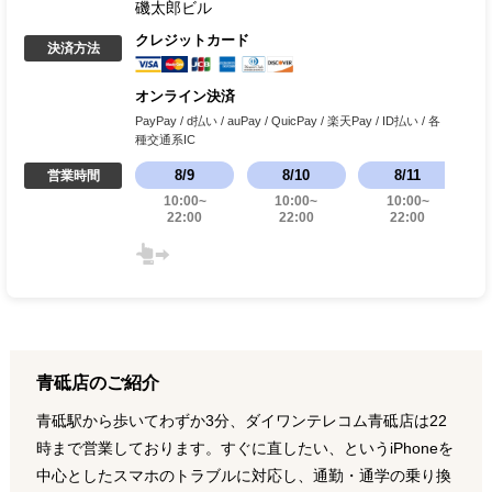
磯太郎ビル
クレジットカード
決済方法
オンライン決済
PayPay / d払い / auPay / QuicPay / 楽天Pay / ID払い / 各
種交通系IC
8
/
9
8
/
10
8
/
11
営業時間
10:00
~
10:00
~
10:00
~
22:00
22:00
22:00
青砥店のご紹介
青砥駅から歩いてわずか3分、ダイワンテレコム青砥店は22
時まで営業しております。すぐに直したい、というiPhoneを
中心としたスマホのトラブルに対応し、通勤・通学の乗り換