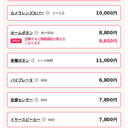
当店は10時から22時までの12時間営業です。
葛飾区民様、周辺市区民様のご来店、お待ちしております。
10,000
カメラレンズカバー
円
３〜５日
i
8,800
ホームボタン
円
40〜50分
i
交換すると指紋認証が使えな
8,800
円
SALE
くなります
11,000
各種ボタン
円
２〜３時間
i
6,800
バイブレータ
円
60分
i
7,800
近接センサー
円
60分
i
7,800
イヤースピーカー
円
60分
i