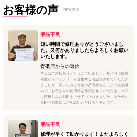
体制をご用意しております。
お客様の声
REVIEW
液晶不良
短い時間で修理ありがとうございまし
た。又何かありましたらよろしくお願い
いたします。
青砥店
からの返信
本日はご来店ありがとうございました。受付時に経過
年数からバッテリーも交換するお話をさせていただき
ましたが、開いてみると前の所有者さんにより交換済
みで、お子さんの使用感を確認させていただき、今回
は交換しない判断をさせていただきました。また何か
お困りの際にはご相談いただけると幸いです。
液晶不良
修理が早くて助かります！またよろしく