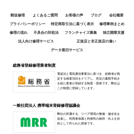
郵送修理
よくあるご質問
お客様の声
ブログ
会社概要
プライバシーポリシー
特定商取引法に基づく表示
修理事例まとめ
修理の流れ
不具合の対処法
フランチャイズ募集
独立開業支援
法人向け修理サービス
正規店と非正規店の違い
データ復旧サービス
総務省登録修理業者制度
電波法と電気通信事業法に基づき、総務省が指
定する検査項目をクリアし、所定の書類手続き
を経た業者が登録する制度・団体です。弊社は
この制度に登録しています。
一般社団法人 携帯端末登録修理協議会
弊社の所属する、リペア環境の整備・健全化を
促進し、利用者保護と利便性の維持・向上を目
的として作られた団体です。