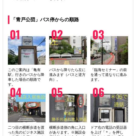
「青戸公団」バス停からの順路
このご案内は「亀有
バスから降りたら左に
「臨海セミナー」の前
駅」行きのバスから降
進みます（バスと逆方
を通って道なりに進み
車した場合の順路で
向）。
ます。
す。
二つ目の横断歩道を渡
横断歩道側の角に入口
ドア右の電話の受話器
った先のビジネス施設
があります。※施設会
を上げ「＊」を押し