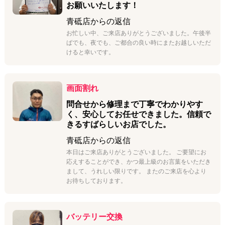
お願いいたします！
青砥店
からの返信
お忙しい中、ご来店ありがとうございました。午後半
ばでも、夜でも、ご都合の良い時にまたお越しいただ
けると幸いです。
画面割れ
問合せから修理まで丁寧でわかりやす
く、安心してお任せできました。信頼で
きるすばらしいお店でした。
青砥店
からの返信
本日はご来店ありがとうございました。 ご要望にお
応えすることができ、かつ最上級のお言葉をいただき
まして、うれしい限りです。 またのご来店を心より
お待ちしております。
バッテリー交換