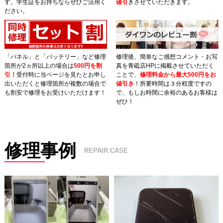
す。学生証をお持ちならぜひご活用く
値引
きさせていただきます。
ださい。
「パネル」と「バッテリー」など修理
修理後、簡単なご感想コメント・お写
箇所が2ヵ所以上の場合は
500円を割
真を青砥店HPに掲載させていただく
引！
受付時に当ページを見たとお申し
ことで、
修理料金から最大500円をお
出いただくと修理箇所が複数の場合で
値引き
！所要時間は３分程度ですの
も割安で修理をお受けいただけます！
で、もしお時間に余裕のあるお客様は
ぜひ！
修理事例
REPAIR CASE