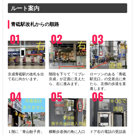
ルート案内
青砥駅改札からの順路
京成青砥駅の改札を出
階段を下りて「リブレ
ローソンのある「青砥
て右に向かいます。
京成」が正面に見えた
駅北口」の交差点に来
ら、右に進みます。
たら、左側の歩道を直
進します。
１階に「青山餃子房」
横断歩道側の角に入口
ドア右の電話の受話器