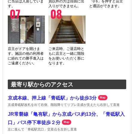
に当店は入居していま
員以外の方は自由に出
「0 6」を押すと店主
す。
入りができません。
と通話ができます。
店主がドアを開けま
ご来店時、ご退店時と
す。施設の他の利用者
もに店主と一緒に階段
に紛れての勝手進入は
をお使いいただく形に
ご遠慮ください。
なります。
最寄り駅からのアクセス
京成本線、押上線「青砥駅」から徒歩3分
Map
京成青砥駅改札を出て右側、階段降りてリブレ京成が見えたら右折して直進
JR常磐線「亀有駅」から京成バス約13分、「青砥駅入
口」バス停下車徒歩２分
Map
左に進んで「青砥駅北口」交差点を左折し直進