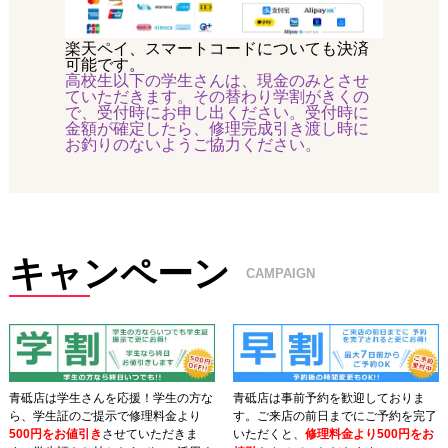
楽天ペイ、スマートコードについても決済
可能です。
高校生以下の学生さんは、現金のみとさせ
ていただきます。その替わり学割がきくの
で、受付時にお申し出ください。受付時に
金額が確定したら、修理完成引き渡し時に
お釣りのないようご協力ください。
キャンペーン
CAMPAIGN
青砥店は学生さんを応援！学生の方な
青砥店は事前予約を歓迎しておりま
ら、学生証のご提示で修理料金より
す。ご来店の前日までにご予約を完了
500円をお値引き
させていただきま
いただくと、
修理料金より500円をお