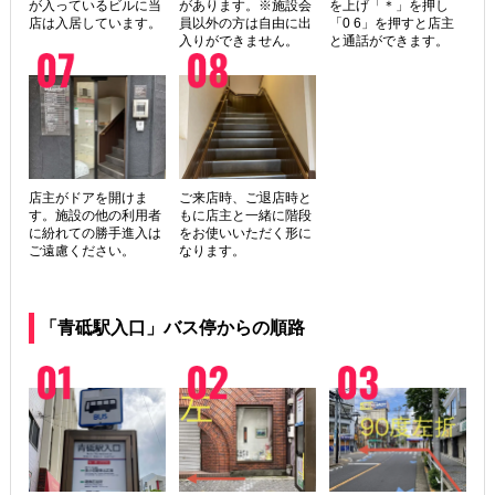
が入っているビルに当
があります。※施設会
を上げ「＊」を押し
店は入居しています。
員以外の方は自由に出
「0 6」を押すと店主
入りができません。
と通話ができます。
店主がドアを開けま
ご来店時、ご退店時と
す。施設の他の利用者
もに店主と一緒に階段
に紛れての勝手進入は
をお使いいただく形に
ご遠慮ください。
なります。
「青砥駅入口」バス停からの順路