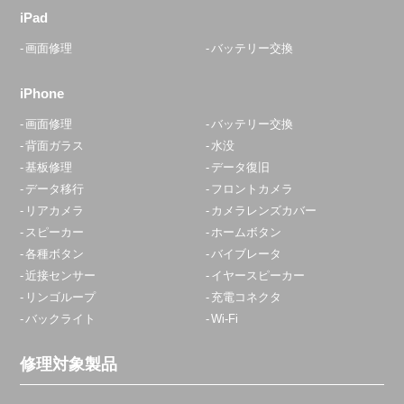
iPad
画面修理
バッテリー交換
iPhone
画面修理
バッテリー交換
背面ガラス
水没
基板修理
データ復旧
データ移行
フロントカメラ
リアカメラ
カメラレンズカバー
スピーカー
ホームボタン
各種ボタン
バイブレータ
近接センサー
イヤースピーカー
リンゴループ
充電コネクタ
バックライト
Wi-Fi
修理対象製品