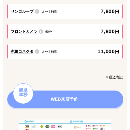
7,800
リンゴループ
円
２〜３時間
i
7,800
フロントカメラ
円
60分
i
11,000
充電コネクタ
円
２〜３時間
i
※税込表記
簡単
30秒
WEB来店予約