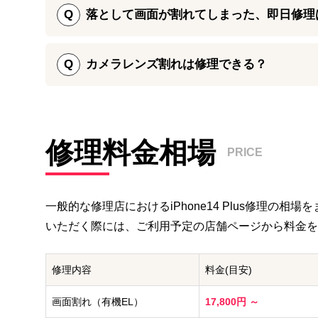
Q
落として画面が割れてしまった、即日修理
修理に使用するパーツの検品や修理後の動作確認を実
基本的にiPhone 14の画面割れ・液晶不良修理は即日
ら、不具合が生じたパーツについて無償で交換対応い
即日修理をご希望でお急ぎの際には、お手数をおかけ
Q
カメラレンズ割れは修理できる？
いいたします。
iPhone 14のリアカメラ（アウトカメラ）部分に
より割れてしまうケースが多くなっております。
修理料金相場
iPhone修理ダイワンテレコムではiPhone 14
PRICE
割ってしまった際にはお早目にご相談ください。
一般的な修理店における
iPhone14 Plus
修理の相場をま
いただく際には、ご利用予定の店舗ページから料金を
修理内容
料金(目安)
画面割れ（有機EL）
17,800円 ～