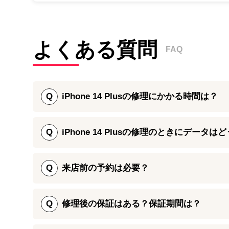
よくある質問
FAQ
Q
iPhone 14 Plusの修理にかかる時間は？
iPhone 14 Plusの画面割れ修理、その他パーツ交
Q
iPhone 14 Plusの修理のときにデータは
また、リンゴループや水没修理についても最短2時間
iPhone 14 Plusのパーツ交換修理では、データを
基板修理・データ復旧などの高度な復旧修理では、1
等は行いませんので、バックアップが取れていない方
Q
来店前の予約は必要？
早めにご相談ください。
iPhone 14シリーズの修理につきましては、修理
をお勧めしております。修理受付は飛び込みのお客様
Q
修理後の保証はある？保証期間は？
にご来店ください。
90日間～180日間の保証期間をお付けしております。