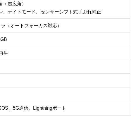
角＋超広角）
ン、ナイトモード、センサーシフト式手ぶれ補正
thカメラ（オートフォーカス対応）
2GB
再生
S、5G通信、Lightningポート