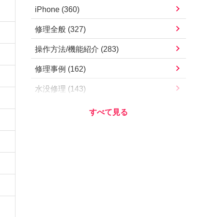
iPad Pro 11インチ（第4世代）
iPhone
(
360
)
iPhone13 mini
iPad Pro 11インチ（第3世代）
修理全般
(
327
)
iPhone13
iPad Pro 11インチ（第2世代）
操作方法/機能紹介
(
283
)
iPhone12 Pro Max
iPad Pro 11インチ（第1世代）
修理事例
(
162
)
iPhone12 Pro
iPad Pro 10.5インチ
水没修理
(
143
)
iPhone12 mini
iPad Pro 9.7インチ
お知らせ・営業案内
(
112
)
iPhone12
iPad Air（第5世代）
アプリ/サービス
(
78
)
iPhoneSE（第2世代）
iPad Air（第4世代）
Apple
(
73
)
iPhone11 Pro Max
iPad Air（第3世代）
iOSアップデート
(
57
)
iPhone11 Pro
iPad Air2
iOS不具合
(
54
)
iPhone11
iPad Air
その他
(
51
)
iPhoneXS Max