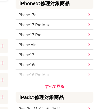
iPhone
の修理対象商品
iPhone17e
iPhone17 Pro Max
iPhone17 Pro
iPhone Air
iPhone17
iPhone16e
化
お
iPhone16 Pro Max
iPhone16 Pro
予約
iPhone16 Plus
軽
iPad
の修理対象商品
iPhone16
iPad Pro 11インチ（M4）