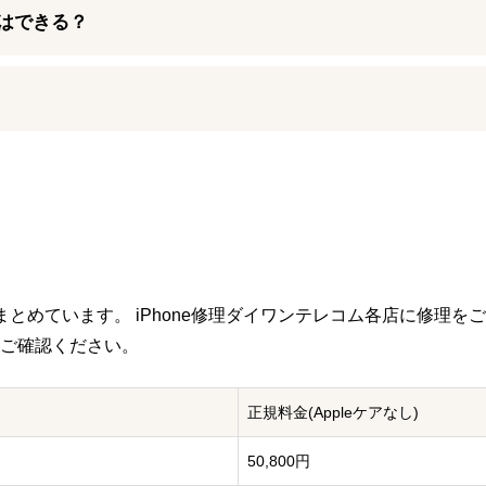
はできる？
施しておりますが、万が一初期不良と思われる症状がございました
対応が可能です。
たします。
いたしますがあらかじめお問い合わせいただきますようよろしくお
は強化ガラス製のカメラレンズがはめ込まれていますが、落下などの衝
シリーズのカメラレンズ割れの修理を承っておりますので、もしカメラレン
とめています。 iPhone修理ダイワンテレコム各店に修理を
ご確認ください。
正規料金
(Appleケアなし)
50,800円