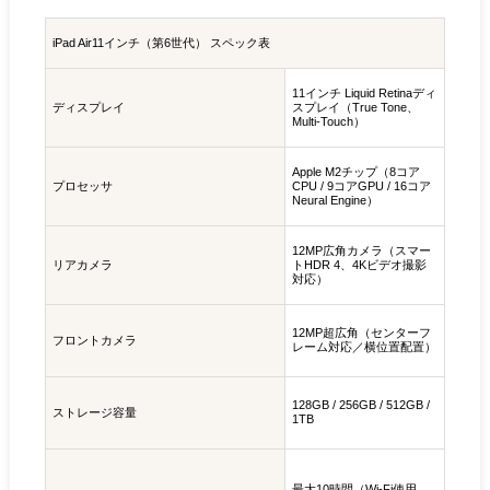
iPad Air11インチ（第6世代） スペック表
11インチ Liquid Retinaディ
ディスプレイ
スプレイ（True Tone、
Multi-Touch）
Apple M2チップ（8コア
プロセッサ
CPU / 9コアGPU / 16コア
Neural Engine）
12MP広角カメラ（スマー
リアカメラ
トHDR 4、4Kビデオ撮影
対応）
12MP超広角（センターフ
フロントカメラ
レーム対応／横位置配置）
128GB / 256GB / 512GB /
ストレージ容量
1TB
最大10時間（Wi-Fi使用