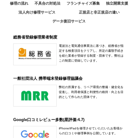
アクセス
定休日：
日曜日
修理の流れ
不具合の対処法
フランチャイズ募集
独立開業支援
京都店
050-3364-4481
法人向け修理サービス
正規店と非正規店の違い
10:30～19:30
0965-32-2554
データ復旧サービス
アクセス
定休日：
年中無休
アクセス
050-3352-1960
総務省登録修理業者制度
銀座店
アクセス
電波法と電気通信事業法に基づき、総務省が指
10:00～20:00
定する検査項目をクリアし、所定の書類手続き
定休日：
不定休 ※休日に関しては【新着情報】をご確認ください
を経た業者が登録する制度・団体です。弊社は
この制度に登録しています。
アル·プラザ滋賀水口店
03-3547-7117
10:00～20:00
一般社団法人 携帯端末登録修理協議会
アクセス
定休日：
年中無休
弊社の所属する、リペア環境の整備・健全化を
0748-78-0650
促進し、利用者保護と利便性の維持・向上を目
五反田店
的として作られた団体です。
アクセス
10:00～20:00
定休日：
年中無休
Google口コミレビュー多数(星評価:4.7)
03-6417-9758
iPhone/iPadを修理させていただいたお客様か
らの口コミや修理事例を公開しています。
アクセス