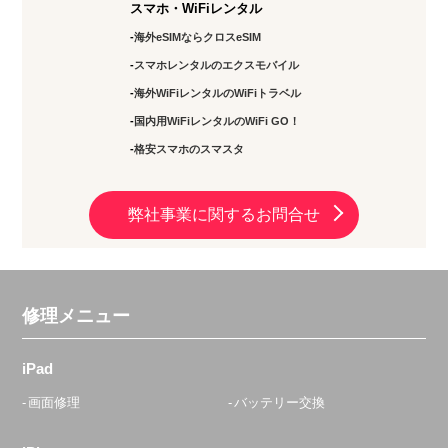
スマホ・WiFiレンタル
定休日：
水・土・日曜
海外eSIMならクロスeSIM
03-5284-8144
スマホレンタルのエクスモバイル
海外WiFiレンタルのWiFiトラベル
アクセス
国内用WiFiレンタルのWiFi GO！
錦糸町店
格安スマホのスマスタ
10：00～19：00
定休日：
年中無休
弊社事業に関するお問合せ
03-5637-8797
アクセス
修理メニュー
大森駅前店
10:00〜20:00
iPad
定休日：
不定休
画面修理
バッテリー交換
03-6303-7746