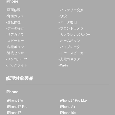
iPhone
アクセス
画面修理
バッテリー交換
背面ガラス
水没
青砥店
基板修理
データ復旧
10:00～22:00
データ移行
フロントカメラ
定休日：
水曜日
リアカメラ
カメラレンズカバー
スピーカー
ホームボタン
070-8327-0472
各種ボタン
バイブレータ
アクセス
近接センサー
イヤースピーカー
リンゴループ
充電コネクタ
バックライト
Wi-Fi
赤羽店
平日10:45～20:00
修理対象製品
定休日：
年中無休
03-6903-8773
iPhone
アクセス
iPhone17e
iPhone17 Pro Max
iPhone17 Pro
iPhone Air
iPhone17
iPhone16e
田無店