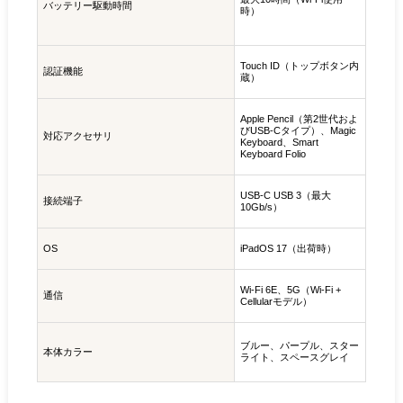
バッテリー駆動時間
時）
Touch ID（トップボタン内
認証機能
蔵）
Apple Pencil（第2世代およ
びUSB-Cタイプ）、Magic
対応アクセサリ
Keyboard、Smart
Keyboard Folio
USB-C USB 3（最大
接続端子
10Gb/s）
OS
iPadOS 17（出荷時）
Wi-Fi 6E、5G（Wi-Fi +
通信
Cellularモデル）
ブルー、パープル、スター
本体カラー
ライト、スペースグレイ