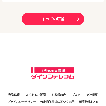
06-6131-9797
アクセス
定休日：
施設に準ずる
9:00～19:00
渋谷店
大分トキハわさだタウン店
アクセス
定休日：
年中無休
11:00～21:00
070-3229-5869
10:00～19:00
サンロード青森店
定休日：
年中無休
すべての店舗
090-8865-8787
アクセス
定休日：
年中無休
10:00～20:00
大阪九条店
03-6416-0622
アクセス
定休日：
年中無休
10:00～19:00
070-1261-6924
新潟十日町店
アクセス
定休日：
毎週月曜、毎月第1・第3日曜日
070-3209-7849
アクセス
9:00～18:00
モレラ岐阜店
06-6585-7014
アクセス
定休日：
日曜定休
10:00～20:00
池袋店
熊本天草店
アクセス
定休日：
年中無休
11:00～20:00
025-755-5871
10:00～17:00
定休日：
年中無休
070-3131-6181
アクセス
定休日：
毎週月曜火曜・第2日曜休み
姫路駅前店
03-6877-3810
アクセス
10：00～17：30
070-2834-9473
福井日之出店
アクセス
定休日：
火曜日
アクセス
10:30～19:00
079-223-4713
定休日：
年中無休
中野店
熊本八代店
郵送修理
よくあるご質問
お客様の声
ブログ
会社概要
アクセス
11:30～20:00
0776-80-0318
10:00～18:00
プライバシーポリシー
特定商取引法に基づく表示
修理事例まとめ
定休日：
年中無休