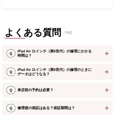
よくある質問
FAQ
iPad Air 11インチ（第6世代）の修理にかかる
Q
時間は？
iPad Air 11インチ（第6世代）の画面割れ修理は、端末の状態にもよ
iPad Air 11インチ（第6世代）の修理のときに
りますが約3時間ほどで対応しており、基本的には即日お返しが可能
Q
データはどうなる？
です。バッテリー交換などのパーツ交換は最短1日で承っておりま
す。 なお、修理のタイミングや店舗によってはパーツ在庫がない場
画面修理や基板修理の際にはデータを残したまま修理できます。修
合もございますので、お急ぎの際は事前にお近くのiPhone修理ダイ
理後にはすぐに普段通りiPadをお使いいただけます。
来店前の予約は必要？
Q
ワンテレコム店舗へお問い合わせください。
基本的には不要ですが、修理に必要なパーツのご用意がない可能性
がございます。あらかじめご連絡いただけますとスムーズな修理対
修理後の保証はある？保証期間は？
Q
応が可能です。 修理ご依頼の受付は、ご予約をいただかなくてもご