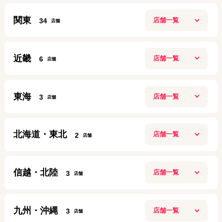
関東
34
新宿本店
近畿
6
10:00~20:00
定休日：
年中無休
ガーデンモール木津川店
0120-882-463
東海
3
10：00～20：00
アクセス
定休日：
施設に準ずる
名古屋今池ガスビル店
070-6922-8143
北海道・東北
2
10:00～19:00
高田馬場店
アクセス
定休日：
第２第４ 月曜日
11:00〜20:00
盛岡店
定休日：
年中無休
080-9708-9037
信越・北陸
3
10:00～20:00
梅田店
03-6205-5259
アクセス
定休日：
年中無休
10:00～20:00
長岡リバーサイド千秋店
アクセス
定休日：
日曜日
019-613-8665
九州・沖縄
3
10:00~21:00
名古屋栄店