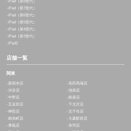
iPad（第8世代）
iPad（第7世代）
070-9054-8742
iPad（第6世代）
アクセス
iPad（第5世代）
iPad（第4世代）
iPad（第3世代）
横浜店
iPad2
11:00～20:00
定休日：
年中無休
店舗一覧
0800-800-5919
関東
アクセス
新宿本店
高田馬場店
渋谷店
池袋店
青葉台店
中野店
銀座店
10:00～20:00
五反田店
下北沢店
定休日：
年中無休
神田店
北千住店
錦糸町店
大森駅前店
0120-826-609
青砥店
赤羽店
アクセス