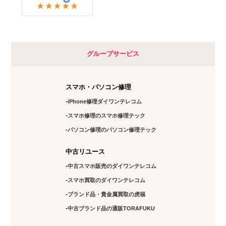
下北沢店
10:00～20:00
定休日：
未定
グループサービス
03-6821-0246
スマホ・パソコン修理
アクセス
iPhone修理ダイワンテレコム
神田店
スマホ修理のスマホ修理テック
10:00～19:00
パソコン修理のパソコン修理テック
定休日：
土日祝日
中古リユース
03-6811-7686
中古スマホ販売のダイワンテレコム
スマホ買取のダイワンテレコム
アクセス
ブランド品・貴金属買取の虎福
北千住店
中古ブランド品の通販TORAFUKU
11:00～17:00