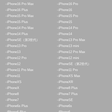
iPhone16 Pro Max
iPhone16 Pro
12:30~19:00 日祝18：00迄
iPhone16 Plus
iPhone16
定休日：
木曜日
iPhone15 Pro Max
iPhone15 Pro
042-438-5100
iPhone15 Plus
iPhone15
iPhone14 Pro Max
iPhone14 Pro
アクセス
iPhone14 Plus
iPhone14
iPhoneSE（第3世代）
iPhone13 Pro Max
八王子店
iPhone13 Pro
iPhone13 mini
11：00～20：00
iPhone13
iPhone12 Pro Max
iPhone12 Pro
iPhone12 mini
定休日：
年中無休
iPhone12
iPhoneSE（第2世代）
050-5269-5822
iPhone11 Pro Max
iPhone11 Pro
iPhone11
iPhoneXS Max
アクセス
iPhoneXS
iPhoneXR
iPhoneX
iPhone8 Plus
埼玉入間店
iPhone8
iPhone7 Plus
10:00～19:00
iPhone7
iPhoneSE
定休日：
水曜日・木曜日
iPhone6s Plus
iPhone6s
iPhone6 Plus
iPhone6