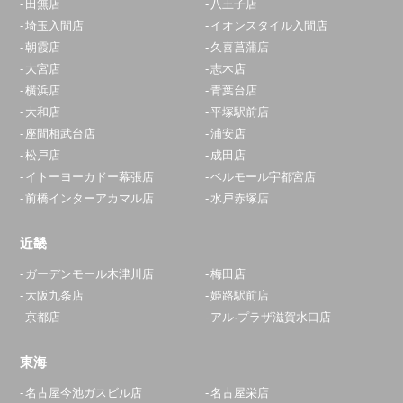
田無店
八王子店
埼玉入間店
イオンスタイル入間店
大和店
朝霞店
久喜菖蒲店
大宮店
志木店
10:00～19:00
横浜店
青葉台店
定休日：
年中無休
大和店
平塚駅前店
0120-540-549
座間相武台店
浦安店
松戸店
成田店
アクセス
イトーヨーカドー幕張店
ベルモール宇都宮店
前橋インターアカマル店
水戸赤塚店
平塚駅前店
10:00～20:00
近畿
定休日：
年中無休
ガーデンモール木津川店
梅田店
0120-268-195
大阪九条店
姫路駅前店
京都店
アル·プラザ滋賀水口店
アクセス
東海
座間相武台店
名古屋今池ガスビル店
名古屋栄店
11:30～20:00