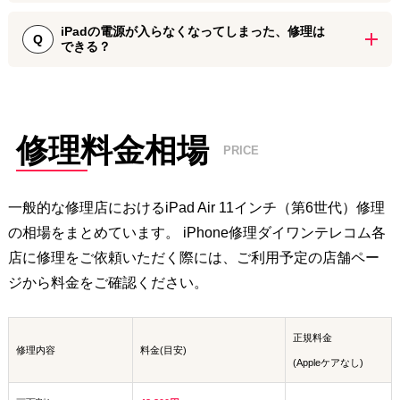
利用いただけます。 万が一iPad Air 11インチ（第6世代）の画面を割
iPad Air 11インチ（第6世代）の修理後には、90日間～180日間の保
ってしまった際などには、お近くのiPhone修理ダイワンテレコム店
iPadの電源が入らなくなってしまった、修理は
証期間をお付けしております。 iPhone修理ダイワンテレコムでは修
Q
できる？
舗までお気軽にお持ち込みください。
理に使用するパーツの検品や修理後の動作確認を実施しております
が、万が一修理後に初期不良が見られる際には保証期間内でしたら
iPad Air 11インチ（第6世代）の電源が入らない場合は、音や振動の
無償で再修理いたします。
有無をご確認ください。 反応がある場合は画面故障の可能性が高
く、データを残したまま画面修理で対応可能なケースがあります。
一方、反応がまったくない場合は基板不良が考えられ、基板修理が
修理料金相場
PRICE
必要となります。 iPhone修理ダイワンテレコムでは、画面修理・基
板修理の両方に対応しておりますので、お困りの際はお近くの店舗
までご相談ください。
一般的な修理店における
iPad Air 11インチ（第6世代）
修理
の相場をまとめています。 iPhone修理ダイワンテレコム各
店に修理をご依頼いただく際には、ご利用予定の店舗ペー
ジから料金をご確認ください。
正規料金
修理内容
料金(目安)
(Appleケアなし)