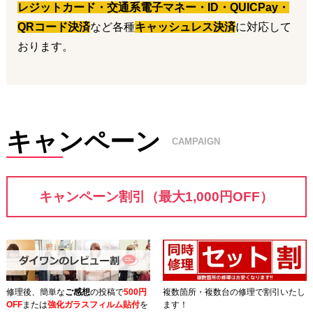
レジットカード・交通系電子マネー・ID・QUICPay・
iPhone修理ダイワンテレコム名古屋栄店でございます。
QRコード決済
など各種
キャッシュレス決済
に対応して
おります。
◆営業時間短縮のお知らせ
7月30日（木）
【開店】9:00
【閉店】18:30
ご不便をおかけして申し訳ございません。
キャンペーン
尚、7月31日（木）9:00から19:00まで通常営業しております。
CAMPAIGN
よろしくお願いします。
キャンペーン割引（最大1,000円OFF）
2026.07.15
お知らせ
【即日修理】栄・伏見での急なiPhoneトラブルは当店
にお任せください！📢
修理後、簡単な
ご感想
の投稿で
5
00円
複数箇所・複数台の修理で割引いたし
「落として画面が割れてしまった…😭」
OFF
または
強化ガラスフィルム貼付
を
ます！
「急に充電ができなくなった…充電マークがつかない🔋💧」