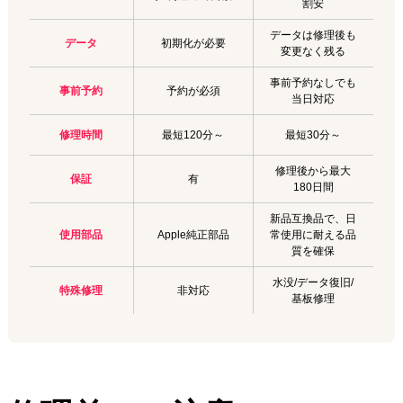
割安
データは修理後も
データ
初期化が必要
変更なく残る
事前予約なしでも
事前予約
予約が必須
当日対応
修理時間
最短120分～
最短30分～
修理後から最大
保証
有
180日間
新品互換品で、日
使用部品
Apple純正部品
常使用に耐える品
質を確保
水没/データ復旧/
特殊修理
非対応
基板修理