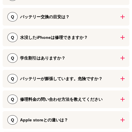
あります。
iPhoneの画面が割れたら、早めの修理がおすすめです。 小さなヒビ
でも、落下や圧力で症状が進行し、タッチ不良や画面表示の不具合
バッテリー交換の目安は？
Q
につながる場合があります。修理と買い替えの判断に迷った際は、
故障の状態を確認し、最適な対応を検討しましょう。データや修理
iPhoneのバッテリー交換は、設定画面で確認できる「バッテリーの
時間、費用の目安も事前に確認すると安心です。
最大容量」が80％前後になった場合や、充電の減りが早い、突然電
水没したiPhoneは修理できますか？
Q
源が落ちる、動作が遅く感じるなどの症状が見られた際が目安で
す。ダイワンテレコム名古屋栄店では、iPhoneの状態を確認し、お
水没した端末も復旧できる可能性があります。電源を入れたり充電
客様に合わせた交換時期をご案内しています。
したりすると状態が悪化する場合があるため、そのままの状態でお
学生割引はありますか？
Q
持ちください。
はい。学生証をご提示いただくことで利用できるキャンペーン割引
をご用意しています。詳しくは店舗までお問い合わせください。
バッテリーが膨張しています。危険ですか？
Q
はい。膨張したバッテリーは画面を押し上げたり、発熱や故障の原
因になったりします。安全のため、できるだけ早く交換をご検討く
修理料金の問い合わせ方法を教えてください
Q
ださい。
TEL・LINE・メールでご相談できます。お見積もりをご案内いたし
ますので、お気軽にお問い合わせください。
Apple storeとの違いは？
Q