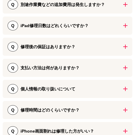
です！ ※予約後にキャンセルや日時の変更も可能です。 予約する前
別途作業費などの追加費用は発生しますか？
Q
に修理料金の見積り・割引内容・修理時間などのご相談も可能で
す。
掲載している修理料金は部品代＋作業費＋消費税すべて含まれた金
額です。 基板の修理や調査・診断が必要な場合以外は別途追加費用
iPad修理日数はどれくらいですか？
Q
など一切発生いたしませんのでご安心ください。
iPad修理の内容や、機種により異なりますが3日ほどが目安となって
おります。詳しくは店舗スタッフにお問い合わせください。
修理後の保証はありますか？
Q
はい。ダイワンテレコム名古屋栄店では、交換部品の初期不良に対
して3ヶ月の保証をお付けてしております。(iPhoneの有機ELパネル
支払い方法は何がありますか？
Q
は6ヶ月保証・iPhone以外の修理は1ヶ月保証) 保証期間内に万が一
初期不良が見られた場合は無償再修理の対応をいたします。 修理後
以下のお支払い方法がご利用いただけます。 ・現金 ・クレジットカ
も安心してご利用いただけるよう、アフターサポートにも対応して
ード決済（Visa・Mastercard・JCB・AmericanExpress・
個人情報の取り扱いについて
Q
います。
DinersClub・Discover） ・QRコード決済（d払い・PayPay・
LINEPay・auPAY・楽天ペイ・メルペイ・Jcoin・UnionPay・
名古屋栄店では修理作業において端末に保存されている個人情報・
WeChatPay・Alipayなど） ・交通系電子マネー決済（manaca・ト
データに触れることは一切ございません。 受付用紙に記載してある
修理時間はどのくらいですか？
Q
イカ・Suica・PASMOなど） ※上記に記載が無い場合はお気軽にお
パスコードのご記入も任意ですのでご安心ください。
問い合わせください。
画面修理やバッテリー交換は30〜60分程度が目安です。 水没修理は
60～180分程度。基板修理などは症状によりお預かりになる場合が
iPhone画面割れは修理した方がいい？
Q