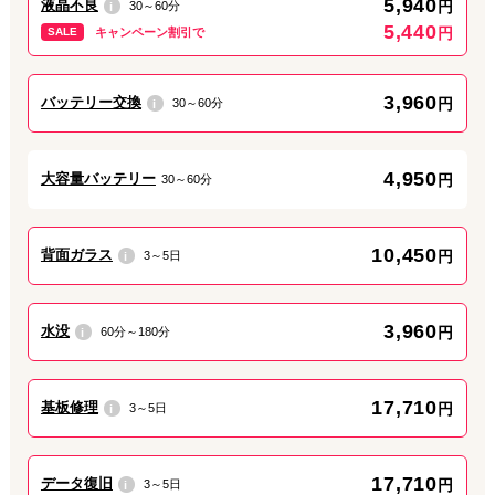
5,940
液晶不良
円
30～60分
i
地下鉄栄駅（東山線/名城線）から徒歩4分
5,440
円
SALE
キャンペーン割引で
サカエチカ（S10a出口）から地上へ、広小路通りを西へ直進
名鉄栄町駅（瀬戸線）から徒歩9分
セントラルパーク（10B出口）から地上へ、錦通りを西へ直進
3,960
地下鉄伏見駅（東山線/鶴舞線） から徒歩7分
バッテリー交換
円
30～60分
i
（3番出口）から地上へ、広小路通りを東へ直進
4,950
大容量バッテリー
円
30～60分
お車をご利用のお客様
お車でのご来店は、当店の徒歩3分圏内にいくつか
有料駐車場
が
あります。
10,450
背面ガラス
円
3～5日
i
「パラカ名古屋市栄第11」
「タイムズSAKAE」
など、収容台数が多いようです。
3,960
水没
円
60分～180分
i
ダイワンテレコム名古屋栄店の近隣情報
17,710
基板修理
円
3～5日
i
「サンモリッツ カシェット」
「Your,GURT&GRANOLA CAFE 栄店」
「おかげ庵 栄広小路店」
など、店舗周辺に人気のカフェがあります。
17,710
データ復旧
円
3～5日
i