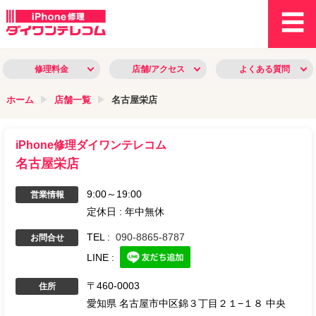
修理料金
店舗/アクセス
よくある質問
ホーム
店舗一覧
名古屋栄店
iPhone修理ダイワンテレコム
名古屋栄店
9:00～19:00
営業情報
定休日 :
年中無休
TEL :
090-8865-8787
お問合せ
LINE :
〒
460-0003
住所
愛知県
名古屋市中区錦３丁目２１−１８
中央