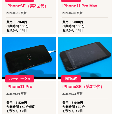
ト」や「池田公園夏まつり」など、夏を盛り上げる楽しいイベン
iPhone11 Pro Max
iPhoneSE（第2世代）
トやお祭りが目白押しの季節がやってきましたね！🍻🍧
2026.07.30
更新
2026.06.16
更新
お出かけ先で写真や動画をたくさん撮ったり、地図アプリで行き
費用：
8,800
円
先を調べたりする機会も増えると思いますが、お使いのiPhoneの
費用：
3,960
円
作業時間：
30分
作業時間：
30分
調子はいかがでしょうか？🤔
お預かり：
0
日
お預かり：
0
日
🚨 こんなお悩み・トラブルはありませんか？
🪫 「最近バッテリーの減りが早くて、出先で充電が持つか不
安…」
💥 「お祭りの人混みでうっかり落として画面が割れてしまっ
た！」
😱 「イベント中に突然タッチパネルが反応しなくなった！」
そんな時は、ぜひ当店にお任せください！💪✨
ダイワンテレコム名古屋栄店では、iPhoneの画面割れ（液晶修
画面修理
バッテリー交換
理）やバッテリー交換などを
【データはそのままで、即日修理】
iPhoneSE（第3世代）
iPhone11 Pro
いたします！
2026.07.11
更新
2026.08.03
更新
栄の中心部にありますので、イベントの合間やお買い物ついでに
費用：
5,940
円
費用：
6,820
円
サクッとお立ち寄りいただくことも可能です。
作業時間：
30分
作業時間：
40分程度
お預かり：
0
日
お預かり：
0
日
楽しい夏の思い出を綺麗に写真に残すためにも、事前のバッテリ