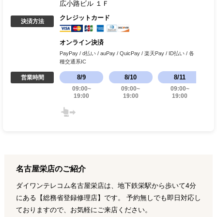
広小路ビル １Ｆ
クレジットカード
決済方法
オンライン決済
PayPay / d払い / auPay / QuicPay / 楽天Pay / ID払い / 各
種交通系IC
8
/
9
8
/
10
8
/
11
営業時間
09:00
~
09:00
~
09:00
~
19:00
19:00
19:00
名古屋栄店のご紹介
ダイワンテレコム名古屋栄店は、地下鉄栄駅から歩いて4分
にある【総務省登録修理店】です。 予約無しでも即日対応し
ておりますので、お気軽にご来店ください。