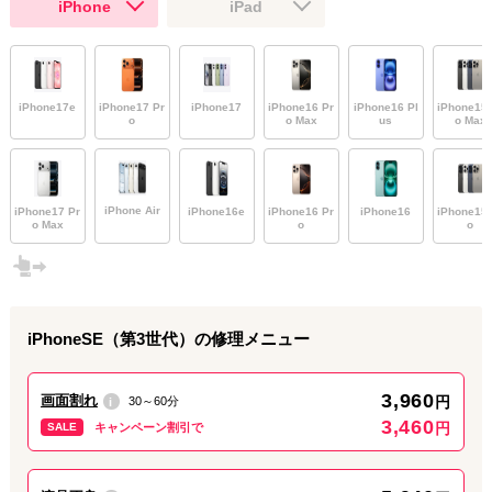
iPhone
iPad
当店なら
【即日修理】＆【データはそのまま】
で対応可能です！
お出かけ前のメンテナンスや、帰省・観光中の駆け込み修理も大
歓迎🚗💨
iPhone17
iPhone17e
iPhone17 Pr
iPhone16 Pr
iPhone16 Pl
iPhone15 
皆様のご来店・お問い合わせを心よりお待ちしております✨
o
o Max
us
o Max
📍 店舗情報
店舗名：ダイワンテレコム 名古屋栄店
iPhone Air
iPhone17 Pr
iPhone16e
iPhone16 Pr
iPhone16
iPhone15 
o Max
o
o
住所：〒460-0003 愛知県名古屋市中区錦3丁目21-18 中央広小路
ビル 1F
営業時間：9:00～19:00
定休日：なし
電話番号：090-8865-8787
Web予約、メール・LINEで相談：公式サイトより24時間受付
iPhoneSE（第3世代）
の修理メニュー
中！
お困りの際はお気軽にお立ち寄りください！お電話でのご相談も
3,960
画面割れ
円
30～60分
承っております📞✨
i
3,460
円
SALE
キャンペーン割引で
最寄り駅からのアクセス