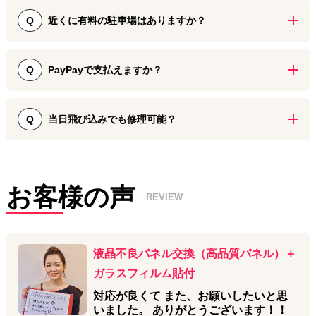
Apple Storeでは修理内容によって本体交換や預かり対応となる場合
があります。一方、ダイワンテレコム名古屋栄店では、iPhoneの画
近くに有料の駐車場はありますか？
Q
面修理やバッテリー交換などを、データはそのままで即日対応でき
る機種がほとんどです。修理時間や費用、保証内容を比較し、ご自
はい。徒歩3分圏内にいくつか有料駐車場があります。パラカ名古屋
身に合った修理方法を選ぶことをおすすめします。
市栄第11、タイムズSAKAEなどは収容台数が多くて便利です。
PayPayで支払えますか？
Q
はい、PayPayをはじめ各種キャッシュレス決済に対応しておりま
す。 現金払いのほか、クレジットカード（VISA、Mastercard、
当日飛び込みでも修理可能？
Q
JCB、AMEX等）、電子マネー（交通系IC、iD、QUICPay）、各種
QRコード決済をご利用いただけます。
はい、事前予約なしの当日飛び込み修理も大歓迎です！ 栄・矢場町
エリアでのお買い物やご予定のついでに、直接ダイワンテレコム名
古屋栄店へお気軽にお立ち寄りください。なお、事前にお電話や
お客様の声
WEB・LINEからご予約いただくことで、混雑時でも優先的にご案内
REVIEW
が可能です。
液晶不良パネル交換（高品質パネル）＋
ガラスフィルム貼付
対応が良くて また、お願いしたいと思
いました。 ありがとうございます！！