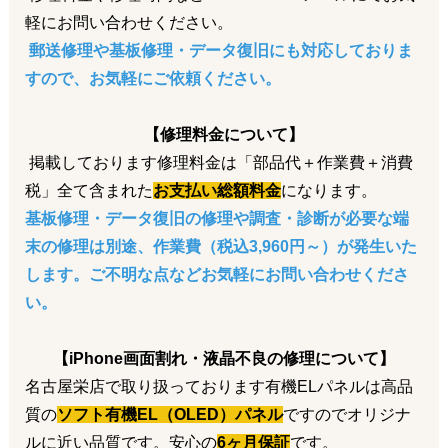
こんな方におすすめ！
軽にお問い合わせください。
・高校生
・大学生
郵送修理や基板修理・データ復旧にも対応しておりま
・専門学生
すので、お気軽にご依頼ください。
画面割れやバッテリー交換もお得に修理できます。
【修理料金について】
👨‍👩‍👧‍👦 セット割
掲載しております修理料金は「部品代＋作業費＋消費
複数台または複数か所の修理をご依頼で、
税」全て含まれた
お支払い総額料金
になります。
ご家族や友人と一緒の修理もお得！
基板修理・データ復旧の修理や調査・診断が必要な端
・2台修理（または2か所修理）→
500円OFF
・3台修理（または3か所修理）→
1,000円OFF
末の修理は別途、作業費（税込3,960円～）が発生いた
友達同士や家族まとめてのご依頼も対象です。
します。ご不明な点などお気軽にお問い合わせくださ
い。
🛡️ 強化ガラスフィルム特別価格
画面修理をご利用のお客様限定で、
【iPhone画面割れ・液晶不良の修理について】
・通常2,500円+tax
名古屋栄店で取り扱っております有機ELパネルは高品
↓
・
特別価格1,500円+tax
（貼付け作業費込み）
質の
ソフト有機EL（OLED）パネル
ですのでオリジナ
修理後の画面保護におすすめです。
ルに近い品質です。安心の
6ヶ月保証
です。