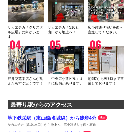
サカエチカ「クリスタ
サカエチカ「S10a」
広小路通り沿いを西へ
ル広場」に向かいま
出口から地上へ！
直進してください。
す。
坪井花苑本店さんが見
「中央広小路ビル」１
朝9時から夜7時まで営
えたらすぐ近くです！
Ｆに店舗があります。
業しております！
最寄り駅からのアクセス
地下鉄栄駅（東山線/名城線）から徒歩4分
Map
サカエチカ（S10a出口）から地上へ、広小路通りを西へ直進