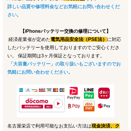
詳しい品質や修理料金などお気軽にお問い合わせくだ
💡 おすすめの使い方
さい。
例えば学生の方が画面修理後にレビュー投稿をすると、
✅ 学割 500円OFF
【iPhoneバッテリー交換の修理について】
✅ レビュー割 500円OFF
経済産業省が定めた
電気用品安全法（PSE法）
に対応
合計で1,000円OFF！
※修理料金10,000円以下の場合は500円OFF
したバッテリーを使用しておりますのでご安心くださ
い。 保証期間は3ヶ月保証となっております。
名古屋・栄でiPhone修理なら
「大容量バッテリー」の取り扱いもございますのでお
気軽にお問い合わせください。
ダイワンテレコム名古屋栄店 は、地下鉄栄駅から徒歩約4分の総
務省登録修理業者です。
予約なしのご来店にも対応しており、データそのままで修理可能
です。
本日もご来店お待ちしております。
2026.07.30
お知らせ
7月30日（木）営業時間短縮のお知らせ
名古屋栄店で利用可能なお支払い方法は
現金決済、ク