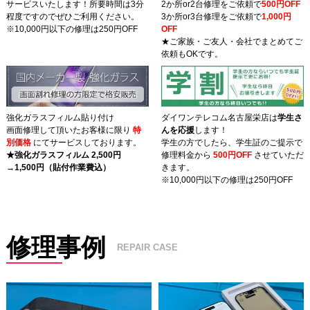
サービスいたします！所要時間は3分
2か所or2台修理をご依頼で
500円OFF
そんな突然のiPhoneトラブルでお困りではありませんか？
程度ですのでぜひご利用ください。
3か所or3台修理をご依頼で
1,000円
※10,000円以下の修理は250円OFF
OFF
ダイワンテレコム名古屋栄店は、栄駅・名鉄栄町駅はもちろん、
★ご家族・ご友人・会社でまとめてご
伏見駅からもアクセス抜群の【iPhone修理専門店】です。
依頼もOKです。
🚗お車でお越しの方も安心の、近隣にコインパーキングが多数あ
ります。
強化ガラスフィルム貼り付け
ダイワンテレコム名古屋栄店は
学生さ
🌟
ダイワンテレコム名古屋栄店の安心ポイント
画面修理して頂いたお客様に限り
特
んを応
援
します！
別価格
にてサービスしております。
学生の方でしたら、学生証のご提示で
確かな実績
：国が認めた「総務省登録修理業者」🔧 修理実績はな
★強化ガラスフィルム 2,500円
修理料金から
500円OFF
させていただ
んと8,000台以上！
→
1,500円（貼付作業費込）
きます。
※10,000円以下の修理は250円OFF
データはそのまま
：
面倒なバックアップや初期化は不要です。
スピード即日修理
：
お買い物やお仕事の合間にサクッと直りま
す。
修理事例
REPAIR CASE
朝9時から営業
：お出かけ前や、通勤・通学前のご来店も大歓
迎！
「修理店に入るのは初めてで緊張する…」「機械のことはよくわ