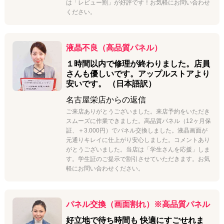
は「レビュー割」が好評です！お気軽にお問い合わせ
ください。
液晶不良（高品質パネル）
１時間以内で修理が終わりました。店員
さんも優しいです。アップルストアより
安いです。 （日本語訳）
名古屋栄店
からの返信
ご来店ありがとうございました。来店予約をいただき
スムーズに作業できました。高品質パネル（12ヶ月保
証、＋3.000円）でパネル交換しました。液晶画面が
元通りキレイに仕上がり安心しました。コメントあり
がとうございました。当店は「学生さんを応援」しま
す。学生証のご提示で割引させていただきます。お気
軽にお問い合わせください。
パネル交換（画面割れ）※高品質パネル
好立地で待ち時間も 快適にすごせれま