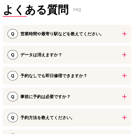
よくある質問
FAQ
営業時間や最寄り駅などを教えてください。
Q
【営業時間】9:00-19:00（年中無休） 【電話番号】090-8865-8787
【最寄り駅】地下鉄「栄駅」から徒歩4分、地下鉄「伏見駅」から徒
データは消えますか？
Q
歩7分、名鉄「栄町駅」から徒歩9分、 広小路通り沿い「中央広小路
ビル」1Fで営業しております。 ※場所がわからない場合は遠慮なく
多くのiPhone画面修理やバッテリー交換では、データ領域に触れな
ご連絡ください。
いため、データはそのままで修理できるケースが一般的です。ただ
予約なしでも即日修理できますか？
Q
し、故障の状態によっては例外もあるため、事前のバックアップを
おすすめします。ダイワンテレコム名古屋栄店では、端末の状態を
はい。予約なしでも修理を承っております。 混雑状況によってはお
確認したうえで、修理内容をわかりやすくご案内しています。
待ちいただく場合もありますが、多くの修理は即日対応が可能で
事前に予約は必要ですか？
Q
す。
ご来店の時間帯が重なってしまう場合は予約優先で作業しておりま
すが予約無し飛び込みのご来店でも即日修理の対応をしておりま
予約方法を教えてください。
Q
す。 ご来店の日時が決まっている方は事前に予約をお勧めいたしま
す。
TEL・LINE・WEB来店予約・Googleメッセージ、どれでも予約可能