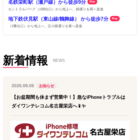
名鉄栄町駅（瀬戸線）から徒歩9分
Map
セントラルパーク（10B出口）から地上へ、錦通りを西へ直進
地下鉄伏見駅（東山線/鶴舞線） から徒歩7分
Map
（3番出口）から地上へ、広小路通りを東へ直進
新着情報
NEWS
2026.08.06
お知らせ
【お盆期間も休まず営業中！】急なiPhoneトラブルは
ダイワンテレコム名古屋栄店へ📱✨