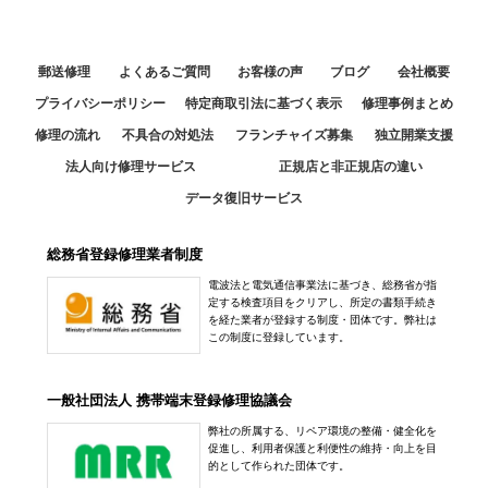
郵送修理
よくあるご質問
お客様の声
ブログ
会社概要
プライバシーポリシー
特定商取引法に基づく表示
修理事例まとめ
修理の流れ
不具合の対処法
フランチャイズ募集
独立開業支援
法人向け修理サービス
正規店と非正規店の違い
データ復旧サービス
総務省登録修理業者制度
電波法と電気通信事業法に基づき、総務省が指
定する検査項目をクリアし、所定の書類手続き
を経た業者が登録する制度・団体です。弊社は
この制度に登録しています。
一般社団法人 携帯端末登録修理協議会
弊社の所属する、リペア環境の整備・健全化を
促進し、利用者保護と利便性の維持・向上を目
的として作られた団体です。