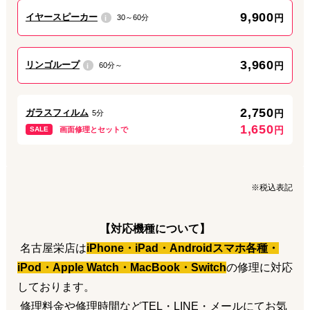
9,900
イヤースピーカー
円
30～60分
i
3,960
リンゴループ
円
60分～
i
2,750
ガラスフィルム
円
5分
📱 レビュー割
1,650
円
SALE
画面修理とセットで
修理後に簡単な口コミをご投稿いただくと、
・修理料金から
500円OFF
・または
強化ガラスフィルム貼付サービス
から選べます。
※税込表記
※修理料金10,000円以下の場合は250円OFF
※所要時間は約3分程度です。
【対応機種について】
名古屋栄店は
iPhone・iPad・Androidスマホ各種・
👨‍🎓 学割（学生応援キャンペーン）
iPod・Apple Watch・MacBook・Switch
の修理に対応
学生証をご提示いただくと、
しております。
・修理料金から
500円OFF
※修理料金10,000円以下の場合は250円OFF
修理料金や修理時間などTEL・LINE・メールにてお気