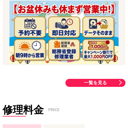
いつも当店をご利用いただき、誠にありがとうございます😊
ダイワンテレコム名古屋栄店は、お盆期間中も
休まず通常通り営
一覧を見る
業
しております！🙌
「旅行先で落として画面が割れてしまった…😭」
「バッテリーの減りが早くてお出かけ中に不安…🔋💦」
修理料金
「海やプールで水没してしまった…☔️」
PRICE
など、連休中の思わぬスマホの不具合やトラブルはおまかせくだ
さい🔥