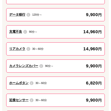
修理をお待ちいただく間は、店舗周辺のカフェでゆっくりお過ご
しいただけます。
9,900
データ移行
円
120分～
i
2026.07.31
キャンペーン
14,960
充電不良
iPhone修理がお得になるキャンペーン実施中
円
90分～
i
iPhone・iPad修理を少しでもお得にしたい方へ！
14,960
リアカメラ
円
30～60分
i
ダイワンテレコム名古屋栄店では、複数の割引キャンペーンを実
施中です。
条件を満たせば
最大1,000円OFF
になります。
9,900
カメラレンズカバー
円
90分～
i
6,820
ホームボタン
円
30～60分
i
9,900
近接センサー
円
30～60分
i