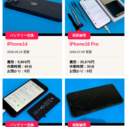
からない💦」という女性のお客様もどうぞご安心ください。専門
スタッフが分かりやすく、親切・丁寧に対応いたします。
ご相談やお見積もりだけでも大歓迎です！
お困りの際は、どうぞ安心してお気軽にお立ち寄りください。
画面修理
バッテリー交換
皆様のご来店を心よりお待ちしております😊✨
iPhone16 Pro
iPhone14
2026.07.09
更新
2026.05.19
更新
2026.07.10
お知らせ
費用：
35,970
円
費用：
9,900
円
作業時間：
30分
作業時間：
40分
【7月のお出かけ・お祭りシーズン到来！🏮✨】スマホ
お預かり：
0
日
お預かり：
0
日
の準備は万全ですか？📱
栄のイベントを快適に楽しむために、スマホの準備は万全です
か？📱
こんにちは！
ダイワンテレコム名古屋栄店
です👨‍🔧
いよいよ7月になり、栄周辺でも「名古屋オクトーバーフェス
画面修理
バッテリー交換