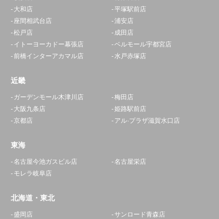
大和店
平塚駅前店
座間相武台店
浦安店
松戸店
成田店
イトーヨーカドー幕張店
ベルモール宇都宮店
前橋インターアカマル店
水戸赤塚店
近畿
ガーデンモール木津川店
梅田店
大阪九条店
姫路駅前店
京都店
アル·プラザ滋賀水口店
東海
名古屋今池ガスビル店
名古屋栄店
モレラ岐阜店
北海道・東北
盛岡店
サンロード青森店