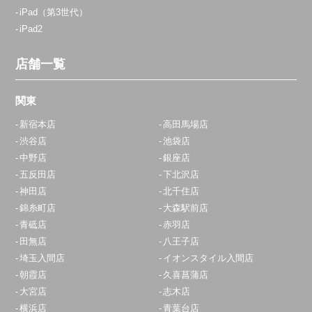
iPad（第3世代）
iPad2
店舗一覧
関東
新宿本店
高田馬場店
渋谷店
池袋店
中野店
銀座店
五反田店
下北沢店
神田店
北千住店
錦糸町店
大森駅前店
青砥店
赤羽店
田無店
八王子店
埼玉入間店
イオンスタイル入間店
朝霞店
久喜菖蒲店
大宮店
志木店
横浜店
青葉台店