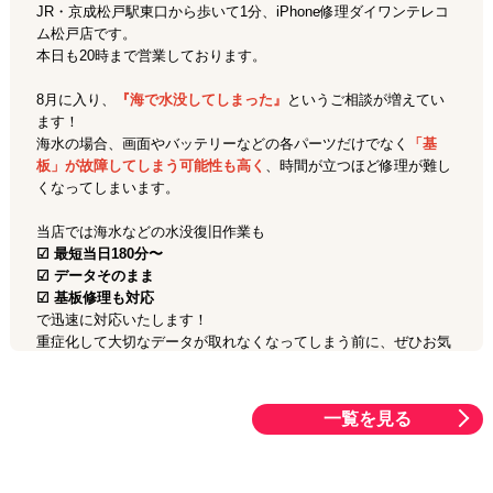
JR・京成松戸駅東口から歩いて1分、iPhone修理ダイワンテレコ
ム松戸店です。
本日も20時まで営業しております。
8月に入り、
『海で水没してしまった』
というご相談が増えてい
ます！
海水の場合、画面やバッテリーなどの各パーツだけでなく
「基
板」が故障してしまう可能性も高く
、時間が立つほど修理が難し
くなってしまいます。
当店では海水などの水没復旧作業も
☑︎ 最短当日180分〜
☑︎ データそのまま
☑︎ 基板修理も対応
で迅速に対応いたします！
重症化して大切なデータが取れなくなってしまう前に、ぜひお気
軽にお持ち込みください！
一覧を見る
2026.07.28
総合情報
スマホ熱中症のご相談が急増中！