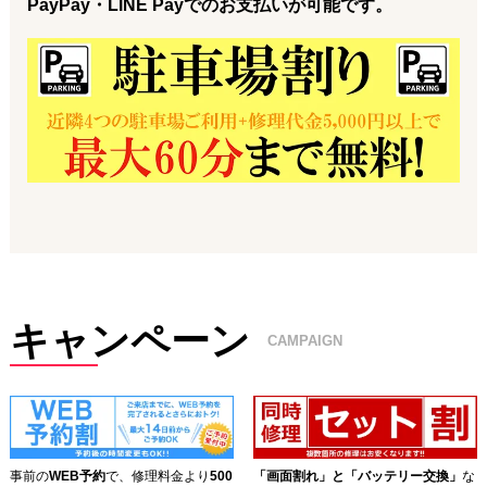
PayPay・LINE Payでのお支払いが可能です。
キャンペーン
CAMPAIGN
事前の
WEB予約
で、修理料金より
500
「画面割れ」と「バッテリー交換」
な