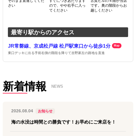
そのまま直進してくだ
すぐにつきあたります
古賀ビルの４階が当店
さい
ので、やや右手に入っ
です。奥の階段からお
てください
越しください
最寄り駅からのアクセス
JR常磐線、京成松戸線 松戸駅東口から徒歩1分
Map
東口デッキに出る手前右側の階段を降りて吉野家左の路地を直進
新着情報
NEWS
2026.08.04
お知らせ
海の水没は時間との勝負です！お早めにご来店を！