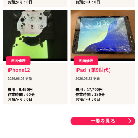
お預かり：
0
日
お預かり：
0
日
画面修理
画面修理
iPhone12
iPad（第9世代）
2026.06.08
更新
2026.05.23
更新
費用：
9,450
円
費用：
17,700
円
作業時間：
60分
作業時間：
180分
お預かり：
0
日
お預かり：
0
日
一覧を見る