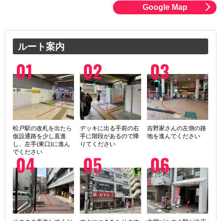
Google Map
ルート案内
松戸駅の改札を出たら
デッキに出る手前の右
吉野家さんの左側の路
仮設通路を少し直進
手に階段があるので降
地を進んでください
し、左手(東口)に進ん
りてください
でください