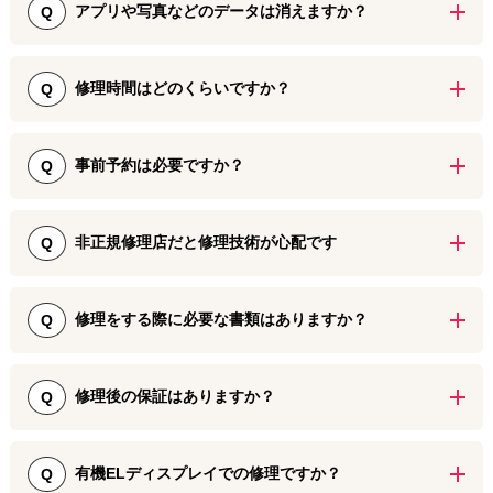
アプリや写真などのデータは消えますか？
Q
アプリや写真・動画などの大切なデータは消えません。もちろん精
密機器の修理ですのでデータ消失の可能性はありますが、松戸エリ
修理時間はどのくらいですか？
Q
アで年間1000台以上の修理を承っている中でデータが消えてしまっ
た事例はございませんのでご安心ください。なお、ご不安な場合は
iPhoneの画面修理は30分〜、バッテリー交換は10分〜、各パーツ修
修理前にiTunesやiCloudなどにバックアップをしていただくことを
理は20分〜、水濡れや水没復旧は180分〜。iPad修理はiPhoneより
事前予約は必要ですか？
Q
お勧めいたします。
長めにお時間をいただきます。
事前ご予約は不要ですのでご安心ください。なお、修理用パーツが
欠品している場合や混み合っていて通常よりお時間をいただく場合
非正規修理店だと修理技術が心配です
Q
などもございますので、最短時間での修理をご希望の際はお電話な
どでご予約を取っていただくこともお勧めしております。
ご安心ください！当店では【修理歴8年・修理実績1万台以上(2025年
現在)】のスタッフが一台一台丁寧に修理いたします。また、基板修
修理をする際に必要な書類はありますか？
Q
理やリンゴループなど修理店が限られる重大故障の修理も承ってお
りますので、お気軽にお申し付けください。
本人確認書類（免許証やパスポートなど）やiPhoneの契約書類など
は必要ございませんのでご安心ください。また、未成年の方が修理
修理後の保証はありますか？
Q
を受けられる際も委任状などは不要です。
当店では交換修理をしたディスプレイには6ヶ月間、バッテリーやカ
メラなど各パーツには3ヶ月間の保証をお付けしております。保証期
有機ELディスプレイでの修理ですか？
Q