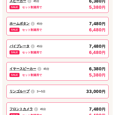
6,380
スピーカー
円
45分
i
JR・京成松戸駅東口から歩いて1分、iPhone修理ダイワンテレコ
5,380
円
SALE
セット割適用で
ム松戸店です。
7月に入り、
7,480
ホームボタン
円
45分
i
・海やプールでの水没
6,480
・急な雨などによる浸水、水濡れ
円
SALE
セット割適用で
による複数箇所故障、基板故障の修理ご依頼が増えております。
当店では上記の症状も
7,480
バイブレータ
円
45分
i
☑︎ 最短当日180分〜
6,480
円
SALE
セット割適用で
☑︎ データそのまま
☑︎ 基板故障時も修理対応OK（数日お預かり）
でご対応させていただきます！
6,380
イヤースピーカー
円
45分
i
5,380
円
SALE
セット割適用で
水没・浸水の場合、なるべく早く修理作業をすることが肝心です
ので、ぜひお早めにご相談、お持ち込みください！
33,000
リンゴループ
円
3〜5日
i
7,480
フロントカメラ
円
45分
i