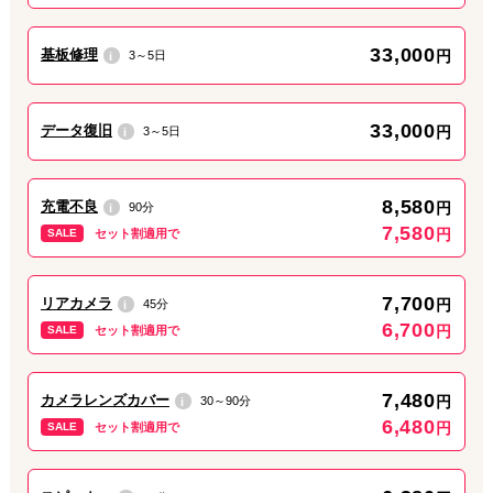
ぜひ本ページからお気軽にご予約・お問い合わせください！
33,000
基板修理
円
3～5日
i
2026.07.13
総合情報
33,000
データ復旧
円
3～5日
i
今週も月〜土10時から20時で営業します！
JR・京成松戸駅東口から歩いて1分、iPhone修理ダイワンテレコ
8,580
充電不良
円
90分
i
ム松戸店です。
7,580
円
SALE
セット割適用で
今週
13日(月)〜18日(土)も10時から20時まで
通常営業しておりま
す。
iPhone・iPad・各種アンドロイドの故障やトラブルでお困りの際
7,700
リアカメラ
円
45分
i
はぜひお気軽にお持ち込みください！
6,700
円
SALE
セット割適用で
7,480
カメラレンズカバー
円
30～90分
i
2026.07.09
最新情報
6,480
円
SALE
セット割適用で
水濡れ、水没故障の問い合わせが増えております