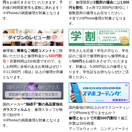
円
をお値引きさせていただきます。予
ど、修理箇所が
2箇所の場合
には
1,000
約後の時間変更等も柔軟に承れます！
円を割引
。3ヵ所で2,000円の割引に！
※iPhoneの画面修理が対象となりま
複数箇所の修理もお任せください。
す。
※全てのiPhone修理が対象となりま
す。
修理後に
簡単なご感想コメント
をご投
学生さんを応援！学生の方なら、学生
稿いただけると修理料金から
500円
割
証のご提示で修理料金から修理料金よ
引
！所要時間は3分程度ですので、も
り
500円
をお値引きさせていただきま
しお時間に余裕のあるお客様はぜひ！
す。対象は、5,000円以上の修理とな
※11,000円（税込）以上の修理が対象
ります。学生証をお持ちならぜひご活
となります。
用ください。
国内メーカー
"旭硝子"製の高品質強化
国内最強の9h以上のガラスコーティン
ガラスフィルム
を、修理スタッフが格
グでiPhoneを守りませんか？
安で貼付中！
修理とセットで片面500円割引！
施工
※iPhoneの画面修理が対象となりま
作業は10分程度。
す。
アップルウォッチ、ニンテンドースイ