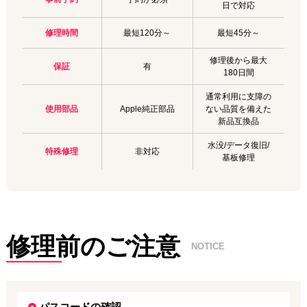
日で対応
修理時間
最短120分～
最短45分～
修理後から最大
保証
有
180日間
通常利用に支障の
使用部品
Apple純正部品
ない品質を備えた
新品互換品
水没/データ復旧/
特殊修理
非対応
基板修理
修理前のご注意
NOTICE
パスコードの確認