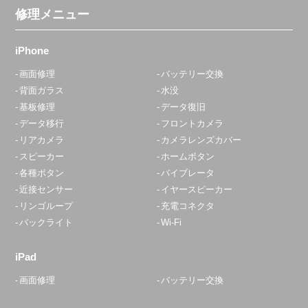
修理メニュー
iPhone
画面修理
バッテリー交換
背面ガラス
水没
基板修理
データ復旧
データ移行
フロントカメラ
リアカメラ
カメラレンズカバー
スピーカー
ホームボタン
各種ボタン
バイブレータ
近接センサー
イヤースピーカー
リンゴループ
充電コネクタ
バックライト
Wi-Fi
iPad
画面修理
バッテリー交換