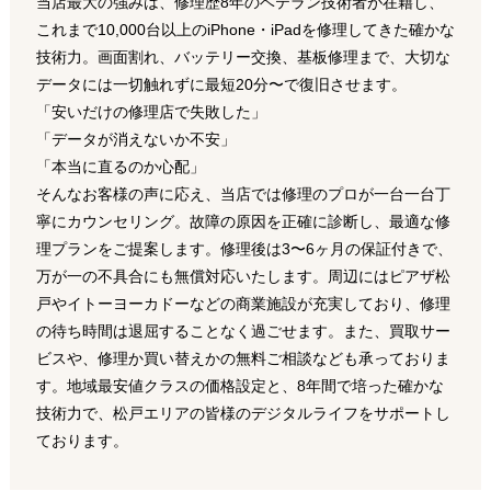
当店最大の強みは、修理歴8年のベテラン技術者が在籍し、
これまで10,000台以上のiPhone・iPadを修理してきた確かな
技術力。画面割れ、バッテリー交換、基板修理まで、大切な
データには一切触れずに最短20分〜で復旧させます。
「安いだけの修理店で失敗した」
「データが消えないか不安」
「本当に直るのか心配」
そんなお客様の声に応え、当店では修理のプロが一台一台丁
寧にカウンセリング。故障の原因を正確に診断し、最適な修
理プランをご提案します。修理後は3〜6ヶ月の保証付きで、
万が一の不具合にも無償対応いたします。周辺にはピアザ松
戸やイトーヨーカドーなどの商業施設が充実しており、修理
の待ち時間は退屈することなく過ごせます。また、買取サー
ビスや、修理か買い替えかの無料ご相談なども承っておりま
す。地域最安値クラスの価格設定と、8年間で培った確かな
技術力で、松戸エリアの皆様のデジタルライフをサポートし
ております。