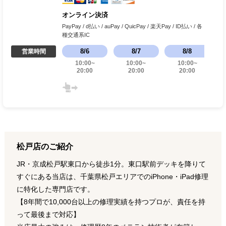
オンライン決済
PayPay / d払い / auPay / QuicPay / 楽天Pay / ID払い / 各
種交通系IC
8
/
6
8
/
7
8
/
8
営業時間
10:00
~
10:00
~
10:00
~
20:00
20:00
20:00
松戸店のご紹介
JR・京成松戸駅東口から徒歩1分。東口駅前デッキを降りて
すぐにある当店は、千葉県松戸エリアでのiPhone・iPad修理
に特化した専門店です。
【8年間で10,000台以上の修理実績を持つプロが、責任を持
って最後まで対応】