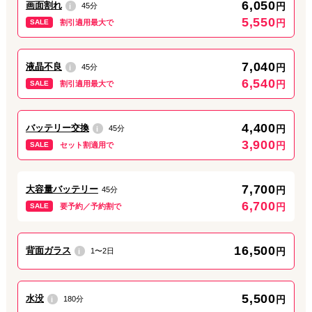
6,050
画面割れ
円
45分
i
☑︎ 3〜6ヶ月の保証つき
5,550
円
で修理対応させていただきます！
SALE
割引適用最大で
まずはお気軽にご来店・ご相談ください！
7,040
液晶不良
円
45分
i
6,540
円
SALE
割引適用最大で
2026.07.22
キャンペーン
事前ご予約で全メニュー500円OFF！
4,400
バッテリー交換
円
45分
i
3,900
円
SALE
セット割適用で
JR・京成松戸駅東口から歩いて1分、iPhone修理ダイワンテレコ
ム松戸店です。
7,700
大容量バッテリー
円
45分
当店ではWeb予約またはお電話にて
事前ご予約をいただくと、全
6,700
円
SALE
要予約／予約割で
ての修理メニューが500円引き
となります！
また、
16,500
背面ガラス
円
1〜2日
i
☑︎ 待ち時間なく最短修理
☑︎ 特殊パーツの取り寄せ
ができるので、お忙しい方や他店様で修理不可と言われてしまっ
5,500
水没
円
180分
i
た方にも最適です！