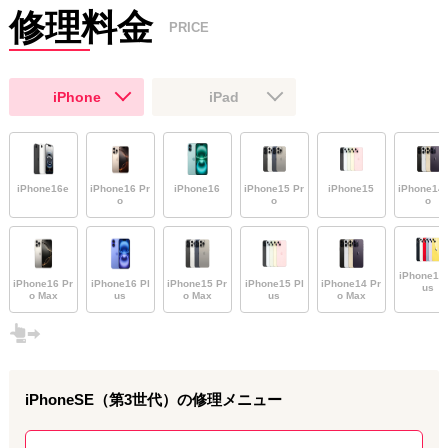
修理料金
PRICE
JR・京成松戸駅東口から歩いて1分、iPhone修理ダイワンテレコ
ム松戸店です。
iPhone
iPad
最近、「スマホ熱中症」による不具合でのご相談・ご来店が急増
しています。
明日からまた猛暑日になる予報が出てますが、スマホの使用可能
温度は『周辺温度5〜35℃』なので、
iPhone16e
iPhone16 Pr
iPhone16
iPhone15 Pr
iPhone15
iPhone14 
・通勤通学などの移動中
o
o
o
・室内でも直射日光が当たっている
・車のダッシュボードに付けてナビで使用中
など、どうしても日常の中でスマホが高温になりやすいため、
iPhone14 
様々な不具合が出てしまっているようです。
iPhone16 Pr
iPhone16 Pl
iPhone15 Pr
iPhone15 Pl
iPhone14 Pr
us
o Max
us
o Max
us
o Max
また、
スマホ熱中症を放置していると、起動不良やデータ消去な
ど重症化しやすい
ので早めの処置が肝心です。
当店はスマホ熱中症による様々な不具合も、
iPhoneSE（第3世代）
の修理メニュー
☑︎ 即日最短60分〜
☑︎ データそのまま
☑︎ 重症化した基板故障の修理も対応OK