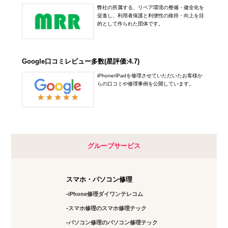
弊社の所属する、リペア環境の整備・健全化を
0748-78-0650
促進し、利用者保護と利便性の維持・向上を目
五反田店
的として作られた団体です。
アクセス
10:00～20:00
定休日：
年中無休
Google口コミレビュー多数(星評価:4.7)
03-6417-9758
iPhone/iPadを修理させていただいたお客様か
らの口コミや修理事例を公開しています。
アクセス
下北沢店
10:00～20:00
定休日：
未定
グループサービス
03-6821-0246
スマホ・パソコン修理
アクセス
iPhone修理ダイワンテレコム
神田店
スマホ修理のスマホ修理テック
10:00～19:00
パソコン修理のパソコン修理テック