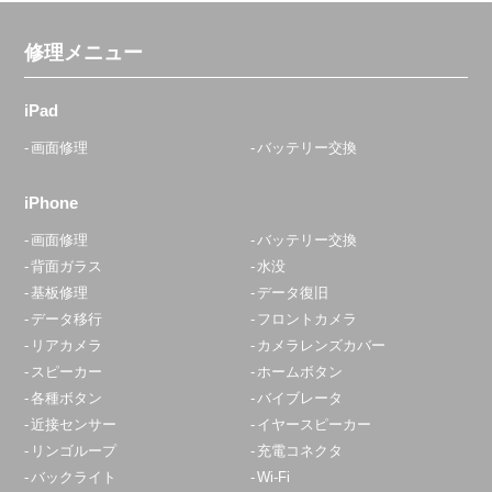
アクセス
修理メニュー
大森駅前店
10:00〜20:00
iPad
定休日：
不定休
画面修理
バッテリー交換
03-6303-7746
iPhone
アクセス
画面修理
バッテリー交換
背面ガラス
水没
青砥店
基板修理
データ復旧
10:00～22:00
データ移行
フロントカメラ
定休日：
水曜日
リアカメラ
カメラレンズカバー
スピーカー
ホームボタン
070-8327-0472
各種ボタン
バイブレータ
アクセス
近接センサー
イヤースピーカー
リンゴループ
充電コネクタ
バックライト
Wi-Fi
赤羽店