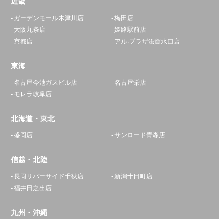
近畿
定休日：
年中無休
ガーデンモール木津川店
梅田店
0120-268-195
大阪九条店
姫路駅前店
京都店
アル·プラザ滋賀水口店
アクセス
東海
座間相武台店
名古屋今池ガスビル店
名古屋栄店
11:30～20:00
モレラ岐阜店
定休日：
年中無休
北海道・東北
046-207-5099
盛岡店
サンロード青森店
アクセス
信越・北陸
浦安店
長岡リバーサイド千秋店
新潟十日町店
11:00～23:00
福井日之出店
定休日：
年中無休
047-718-5596
九州・沖縄