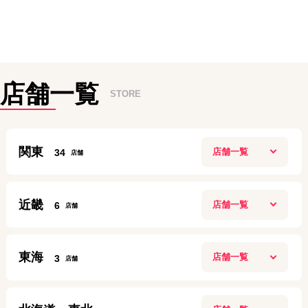
店舗一覧
STORE
関東
34
新宿本店
近畿
6
10:00~20:00
定休日：
年中無休
ガーデンモール木津川店
0120-882-463
東海
3
10：00～20：00
アクセス
定休日：
施設に準ずる
名古屋今池ガスビル店
070-6922-8143