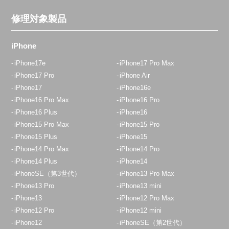
平日10:45～20:00
修理対象製品
定休日：
年中無休
03-6903-8773
iPhone
アクセス
iPhone17e
iPhone17 Pro Max
iPhone17 Pro
iPhone Air
iPhone17
iPhone16e
田無店
iPhone16 Pro Max
iPhone16 Pro
12:30~19:00 日祝18：00迄
iPhone16 Plus
iPhone16
定休日：
木曜日
iPhone15 Pro Max
iPhone15 Pro
042-438-5100
iPhone15 Plus
iPhone15
iPhone14 Pro Max
iPhone14 Pro
アクセス
iPhone14 Plus
iPhone14
iPhoneSE（第3世代）
iPhone13 Pro Max
八王子店
iPhone13 Pro
iPhone13 mini
11：00～20：00
iPhone13
iPhone12 Pro Max
iPhone12 Pro
iPhone12 mini
定休日：
年中無休
iPhone12
iPhoneSE（第2世代）