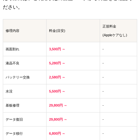
ださい。
正規料金
修理内容
料金(目安)
(Appleケアなし)
画面割れ
3,500円 ～
-
液晶不良
5,280円 ～
-
バッテリー交換
2,580円 ～
-
水没
5,500円 ～
-
基板修理
29,800円 ～
-
データ復旧
29,800円 ～
-
データ移行
6,800円 ～
-