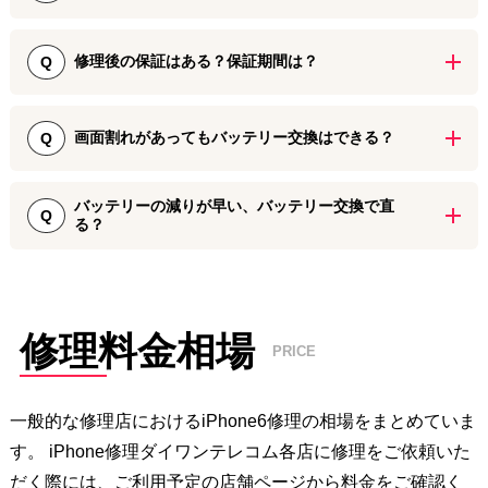
データそのままで修理を実施できるのがiPhone修理ダイワンテレコ
基板が故障していない限り、ご依頼いただいた日のうちにiPhone修
ムの強みです。
ご予約なしでのご来店でも受付は可能です。しかし、ご予約の方優
理対応いたしますので、お急ぎの際でもお気軽にご来店ください。
先となりますので、ご来店時の混雑状況によっては、お待たせして
修理後の保証はある？保証期間は？
Q
バックアップを取る時間がない・取れないという方でも、ご安心し
しまう場合がございます。
て修理をご依頼ください。
修理後の保証は、画面のパーツは180日間、バッテリーやその他箇所
ご予約をされる際は、最寄りの店舗へお電話、もしくはiPhone修理
のパーツは90日間ございます。
画面割れがあってもバッテリー交換はできる？
Q
ダイワンテレコム各店舗HPからWEB予約が可能です。
初期不良に関する保証として無償交換を各1回まで可能です。
画面割れがある状況での修理は可能です。
修理前後に水没している端末や他店修理跡などがある場合、保証対
バッテリーの減りが早い、バッテリー交換で直
Q
る？
象外となる可能性もございます。
しかし、画面を開けてバッテリーの交換を行うため、圧力や衝撃に
耐えきれずに状態が悪化もしくは破損してしまう可能性がございま
電池持ちが悪くなってきた場合には、新品のバッテリーに交換する
す。
ことで改善が可能です。
また、一部の破損が残っている状態の端末は修理後の保証が対象外
数時間しかバッテリーが持たない、すぐ0%になってしまうという症
となる場合もございます。
状でお困りの際には、iPhone修理ダイワンテレコムのバッテリー交
修理料金相場
PRICE
換をぜひご活用ください。
一般的な修理店における
iPhone6
修理の相場をまとめていま
す。 iPhone修理ダイワンテレコム各店に修理をご依頼いた
だく際には、ご利用予定の店舗ページから料金をご確認く