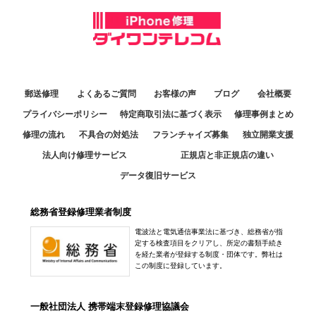
アクセス
定休日：
毎週月曜火曜・第2日曜休み
姫路駅前店
03-6877-3810
アクセス
10：00～17：30
070-2834-9473
福井日之出店
アクセス
定休日：
火曜日
アクセス
10:30～19:00
079-223-4713
定休日：
年中無休
中野店
熊本八代店
郵送修理
よくあるご質問
お客様の声
ブログ
会社概要
アクセス
11:30～20:00
0776-80-0318
10:00～18:00
プライバシーポリシー
特定商取引法に基づく表示
修理事例まとめ
定休日：
年中無休
アクセス
定休日：
日曜日
修理の流れ
不具合の対処法
フランチャイズ募集
独立開業支援
京都店
050-3364-4481
法人向け修理サービス
正規店と非正規店の違い
10:30～19:30
0965-32-2554
データ復旧サービス
アクセス
定休日：
年中無休
アクセス
050-3352-1960
総務省登録修理業者制度
銀座店
アクセス
電波法と電気通信事業法に基づき、総務省が指
10:00～20:00
定する検査項目をクリアし、所定の書類手続き
定休日：
不定休 ※休日に関しては【新着情報】をご確認ください
を経た業者が登録する制度・団体です。弊社は
この制度に登録しています。
アル·プラザ滋賀水口店
03-3547-7117
10:00～20:00
一般社団法人 携帯端末登録修理協議会
アクセス
定休日：
年中無休