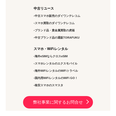
定休日：
土日祝日
中古リユース
03-6811-7686
中古スマホ販売のダイワンテレコム
スマホ買取のダイワンテレコム
アクセス
ブランド品・貴金属買取の虎福
北千住店
中古ブランド品の通販TORAFUKU
11:00～17:00
スマホ・WiFiレンタル
定休日：
水・土・日曜
海外eSIMならクロスeSIM
03-5284-8144
スマホレンタルのエクスモバイル
海外WiFiレンタルのWiFiトラベル
アクセス
国内用WiFiレンタルのWiFi GO！
錦糸町店
格安スマホのスマスタ
10：00～19：00
定休日：
年中無休
弊社事業に関するお問合せ
03-5637-8797