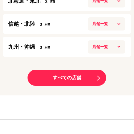
北海道・東北
2
10:00～19:00
高田馬場店
アクセス
定休日：
第２第４ 月曜日
11:00〜20:00
盛岡店
定休日：
年中無休
080-9708-9037
信越・北陸
3
10:00～20:00
梅田店
03-6205-5259
アクセス
定休日：
年中無休
10:00～20:00
長岡リバーサイド千秋店
アクセス
定休日：
日曜日
019-613-8665
九州・沖縄
3
10:00~21:00
名古屋栄店
06-6131-9797
アクセス
定休日：
施設に準ずる
9:00～19:00
渋谷店
大分トキハわさだタウン店
アクセス
定休日：
年中無休
11:00～21:00
070-3229-5869
10:00～19:00
サンロード青森店
定休日：
年中無休
すべての店舗
090-8865-8787
アクセス
定休日：
年中無休
10:00～20:00
大阪九条店
03-6416-0622
アクセス
定休日：
年中無休
10:00～19:00
070-1261-6924
新潟十日町店
アクセス
定休日：
毎週月曜、毎月第1・第3日曜日
070-3209-7849
アクセス
9:00～18:00
モレラ岐阜店
06-6585-7014
アクセス
定休日：
日曜定休
10:00～20:00
池袋店
熊本天草店
アクセス
定休日：
年中無休
11:00～20:00
025-755-5871
10:00～17:00
定休日：
年中無休
070-3131-6181