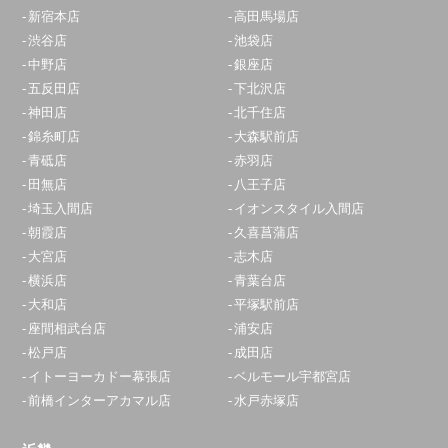
新宿本店
高田馬場店
渋谷店
池袋店
青葉台店
中野店
銀座店
10:00～20:00
五反田店
下北沢店
定休日：
年中無休
神田店
北千住店
錦糸町店
大森駅前店
0120-826-609
青砥店
赤羽店
アクセス
田無店
八王子店
埼玉入間店
イオンスタイル入間店
大和店
朝霞店
久喜菖蒲店
大宮店
志木店
10:00～19:00
横浜店
青葉台店
定休日：
年中無休
大和店
平塚駅前店
0120-540-549
座間相武台店
浦安店
松戸店
成田店
アクセス
イトーヨーカドー幕張店
ベルモール宇都宮店
前橋インターアカマル店
水戸赤塚店
平塚駅前店
10:00～20:00