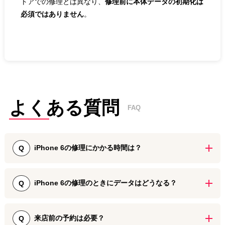
トアでの修理とは異なり、
修理前に本体データの初期化は
必須ではありません
。
よくある質問
FAQ
iPhone 6の修理にかかる時間は？
Q
iPhone 6の画面割れ修理・バッテリー交換などは最短30分、その他
パーツ交換修理は30分～60分で承っております。また、水没修理や
iPhone 6の修理のときにデータはどうなる？
Q
リンゴループの復旧修理でも2時間ほどで即日対応が可能です。基板
修理、データ復旧（データ取り出し）は4日～1週間ほどでiPhoneを
iPhone 6の画面修理やバッテリー交換をはじめとしたパーツ交換で
お返しいたします。
は、データが消去されることはございません。初期化等を行わず、
来店前の予約は必要？
Q