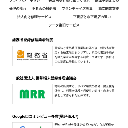
プライバシーポリシー
特定商取引法に基づく表示
修理事例まとめ
修理の流れ
不具合の対処法
フランチャイズ募集
独立開業支援
法人向け修理サービス
正規店と非正規店の違い
データ復旧サービス
総務省登録修理業者制度
電波法と電気通信事業法に基づき、総務省が指
定する検査項目をクリアし、所定の書類手続き
を経た業者が登録する制度・団体です。弊社は
この制度に登録しています。
一般社団法人 携帯端末登録修理協議会
弊社の所属する、リペア環境の整備・健全化を
促進し、利用者保護と利便性の維持・向上を目
的として作られた団体です。
Google口コミレビュー多数(星評価:4.7)
iPhone/iPadを修理させていただいたお客様か