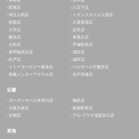
田無店
八王子店
埼玉入間店
イオンスタイル入間店
朝霞店
久喜菖蒲店
大宮店
志木店
横浜店
青葉台店
大和店
平塚駅前店
座間相武台店
浦安店
松戸店
成田店
イトーヨーカドー幕張店
ベルモール宇都宮店
前橋インターアカマル店
水戸赤塚店
近畿
ガーデンモール木津川店
梅田店
大阪九条店
姫路駅前店
京都店
アル·プラザ滋賀水口店
東海