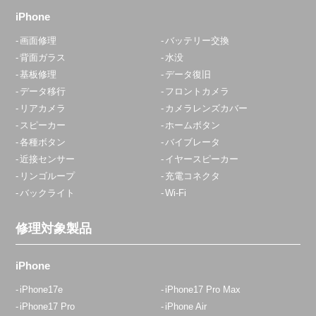
iPhone
画面修理
バッテリー交換
背面ガラス
水没
基板修理
データ復旧
データ移行
フロントカメラ
リアカメラ
カメラレンズカバー
スピーカー
ホームボタン
各種ボタン
バイブレータ
近接センサー
イヤースピーカー
リンゴループ
充電コネクタ
バックライト
Wi-Fi
修理対象製品
iPhone
iPhone17e
iPhone17 Pro Max
iPhone17 Pro
iPhone Air