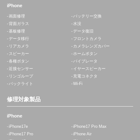
iPhone
画面修理
バッテリー交換
背面ガラス
水没
基板修理
データ復旧
データ移行
フロントカメラ
リアカメラ
カメラレンズカバー
スピーカー
ホームボタン
各種ボタン
バイブレータ
近接センサー
イヤースピーカー
リンゴループ
充電コネクタ
バックライト
Wi-Fi
修理対象製品
iPhone
iPhone17e
iPhone17 Pro Max
iPhone17 Pro
iPhone Air