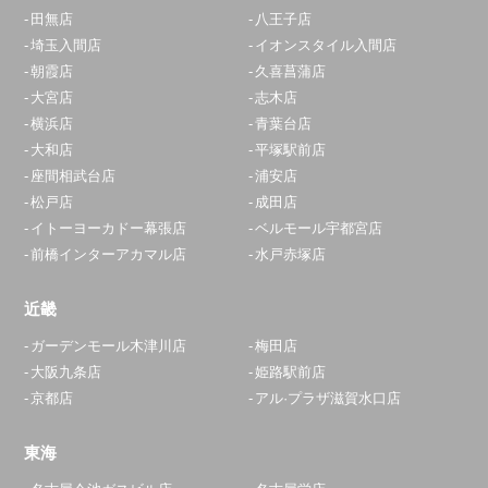
田無店
八王子店
埼玉入間店
イオンスタイル入間店
朝霞店
久喜菖蒲店
大宮店
志木店
横浜店
青葉台店
大和店
平塚駅前店
座間相武台店
浦安店
松戸店
成田店
イトーヨーカドー幕張店
ベルモール宇都宮店
前橋インターアカマル店
水戸赤塚店
近畿
ガーデンモール木津川店
梅田店
大阪九条店
姫路駅前店
京都店
アル·プラザ滋賀水口店
東海