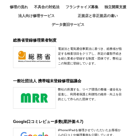
修理の流れ
不具合の対処法
フランチャイズ募集
独立開業支援
法人向け修理サービス
正規店と非正規店の違い
データ復旧サービス
総務省登録修理業者制度
電波法と電気通信事業法に基づき、総務省が指
定する検査項目をクリアし、所定の書類手続き
を経た業者が登録する制度・団体です。弊社は
この制度に登録しています。
一般社団法人 携帯端末登録修理協議会
弊社の所属する、リペア環境の整備・健全化を
促進し、利用者保護と利便性の維持・向上を目
的として作られた団体です。
Google口コミレビュー多数(星評価:4.7)
iPhone/iPadを修理させていただいたお客様か
らの口コミや修理事例を公開しています。