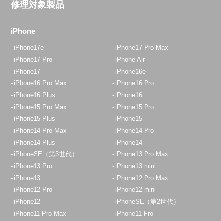
修理対象製品
定休日：
年中無休
03-6903-8773
iPhone
アクセス
iPhone17e
iPhone17 Pro Max
iPhone17 Pro
iPhone Air
iPhone17
iPhone16e
田無店
iPhone16 Pro Max
iPhone16 Pro
12:30~19:00 日祝18：00迄
iPhone16 Plus
iPhone16
定休日：
木曜日
iPhone15 Pro Max
iPhone15 Pro
042-438-5100
iPhone15 Plus
iPhone15
iPhone14 Pro Max
iPhone14 Pro
アクセス
iPhone14 Plus
iPhone14
iPhoneSE（第3世代）
iPhone13 Pro Max
八王子店
iPhone13 Pro
iPhone13 mini
11：00～20：00
iPhone13
iPhone12 Pro Max
iPhone12 Pro
iPhone12 mini
定休日：
年中無休
iPhone12
iPhoneSE（第2世代）
050-5269-5822
iPhone11 Pro Max
iPhone11 Pro