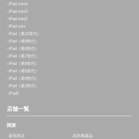
070-9090-1621
iPad mini4
iPad mini3
アクセス
iPad mini2
iPad mini
志木店
iPad（第10世代）
11:00～20:00
iPad（第9世代）
定休日：
不定休
iPad（第8世代）
iPad（第7世代）
070-9054-8742
iPad（第6世代）
アクセス
iPad（第5世代）
iPad（第4世代）
iPad（第3世代）
横浜店
iPad2
11:00～20:00
定休日：
年中無休
店舗一覧
0800-800-5919
関東
アクセス
新宿本店
高田馬場店