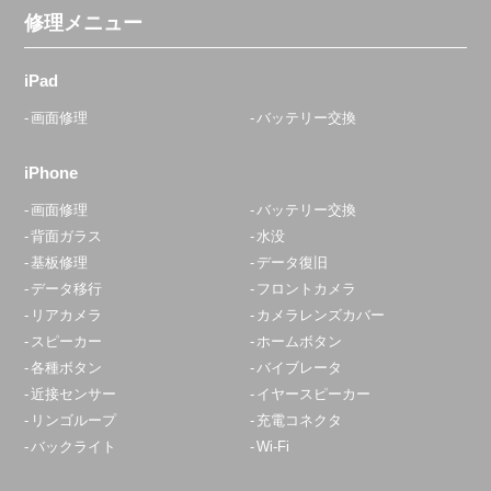
修理メニュー
大森駅前店
10:00〜20:00
iPad
定休日：
不定休
画面修理
バッテリー交換
03-6303-7746
iPhone
アクセス
画面修理
バッテリー交換
背面ガラス
水没
青砥店
基板修理
データ復旧
10:00～22:00
データ移行
フロントカメラ
定休日：
水曜日
リアカメラ
カメラレンズカバー
スピーカー
ホームボタン
070-8327-0472
各種ボタン
バイブレータ
アクセス
近接センサー
イヤースピーカー
リンゴループ
充電コネクタ
バックライト
Wi-Fi
赤羽店
平日10:45～20:00