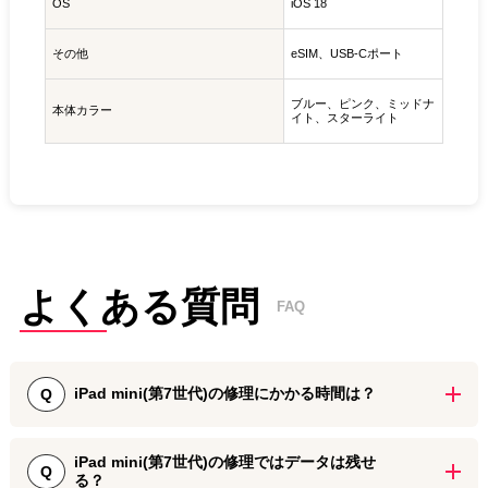
OS
iOS 18
その他
eSIM、USB-Cポート
ブルー、ピンク、ミッドナ
本体カラー
イト、スターライト
よくある質問
FAQ
iPad mini(第7世代)の修理にかかる時間は？
Q
iPad mini(第7世代)の画面割れ修理・バッテリー交換は、端末の状態
iPad mini(第7世代)の修理ではデータは残せ
にもよりますが2時間ほどの作業で修理が完了いたします。お急ぎの
Q
る？
場合にはある程度時間を短縮することも可能となっておりますの