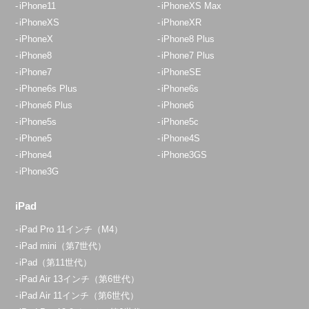
iPhone11
iPhoneXS Max
アクセス
iPhoneXS
iPhoneXR
iPhoneX
iPhone8 Plus
埼玉入間店
iPhone8
iPhone7 Plus
10:00～19:00
iPhone7
iPhoneSE
定休日：
水曜日・木曜日
iPhone6s Plus
iPhone6s
iPhone6 Plus
iPhone6
04-2933-9120
iPhone5s
iPhone5c
iPhone5
iPhone4S
アクセス
iPhone4
iPhone3GS
iPhone3G
イオンスタイル入間店
10:00～20:00
iPad
定休日：
年中無休
iPad Pro 11インチ（M4）
070-1297-4638
iPad mini（第7世代）
iPad（第11世代）
アクセス
iPad Air 13インチ（第6世代）
iPad Air 11インチ（第6世代）
朝霞店