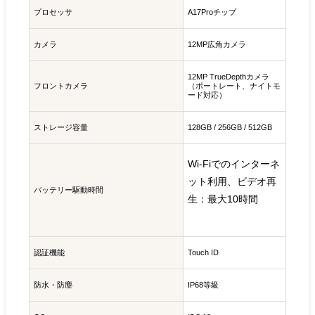
プロセッサ
A17Proチップ
カメラ
12MP広角カメラ
12MP TrueDepthカメラ
フロントカメラ
（ポートレート、ナイトモ
ード対応）
ストレージ容量
128GB / 256GB / 512GB
Wi-Fiでのインターネ
ット利用、ビデオ再
バッテリー駆動時間
生：最大
10時間
認証機能
Touch ID
防水・防塵
IP68等級