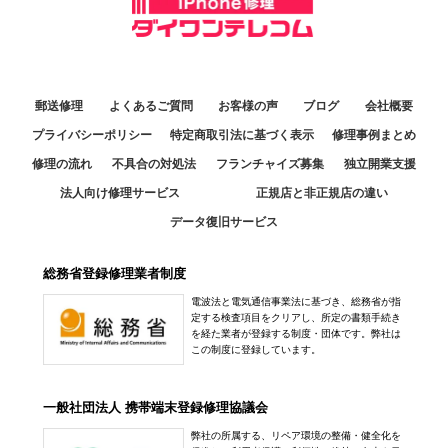
03-6877-3810
アクセス
10：00～17：30
070-2834-9473
福井日之出店
アクセス
定休日：
火曜日
アクセス
10:30～19:00
079-223-4713
定休日：
年中無休
中野店
熊本八代店
郵送修理
よくあるご質問
お客様の声
ブログ
会社概要
アクセス
11:30～20:00
0776-80-0318
10:00～18:00
プライバシーポリシー
特定商取引法に基づく表示
修理事例まとめ
定休日：
年中無休
アクセス
定休日：
日曜日
修理の流れ
不具合の対処法
フランチャイズ募集
独立開業支援
京都店
050-3364-4481
法人向け修理サービス
正規店と非正規店の違い
10:30～19:30
0965-32-2554
データ復旧サービス
アクセス
定休日：
年中無休
アクセス
050-3352-1960
総務省登録修理業者制度
銀座店
アクセス
電波法と電気通信事業法に基づき、総務省が指
10:00～20:00
定する検査項目をクリアし、所定の書類手続き
定休日：
不定休 ※休日に関しては【新着情報】をご確認ください
を経た業者が登録する制度・団体です。弊社は
この制度に登録しています。
アル·プラザ滋賀水口店
03-3547-7117
10:00～20:00
一般社団法人 携帯端末登録修理協議会
アクセス
定休日：
年中無休
弊社の所属する、リペア環境の整備・健全化を