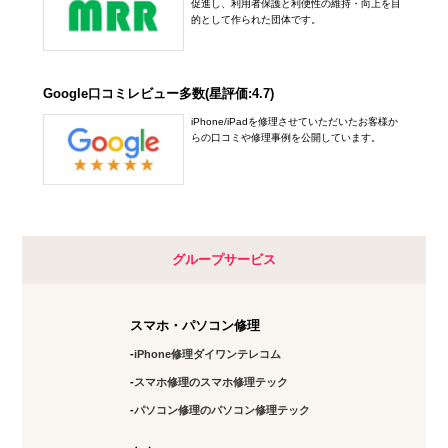
0748-78-0650
促進し、利用者保護と利便性の維持・向上を目
五反田店
的として作られた団体です。
アクセス
10:00～20:00
定休日：
年中無休
Google口コミレビュー多数(星評価:4.7)
03-6417-9758
iPhone/iPadを修理させていただいたお客様か
らの口コミや修理事例を公開しています。
アクセス
下北沢店
10:00～20:00
定休日：
未定
グループサービス
03-6821-0246
スマホ・パソコン修理
アクセス
iPhone修理ダイワンテレコム
神田店
スマホ修理のスマホ修理テック
10:00～19:00
パソコン修理のパソコン修理テック
定休日：
土日祝日