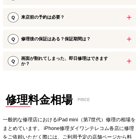
で、お気軽にお声がけください。 ただし、修理に必要なパーツ在庫
iPad mini(第7世代)の画面修理やパーツ交換修理では、データをその
状況などによっては余分に時間を頂く場合がございますので、あら
まま残した状態でiPhoneをお返しいたします。データの削除や初期
来店前の予約は必要？
Q
かじめご予約をいただけますとスムーズに修理をご案内することが
化等は行いませんので、バックアップが取れていない方でもお気軽
できます。
に修理をご利用ください。
ご予約なしでもiPhone修理をご利用いただけます。飛び込みでのご
来店でもすぐに受付いたしますので、お気軽にご来店ください。 た
修理後の保証はある？保証期間は？
Q
だし、iPadシリーズの修理に必要なパーツについては在庫が用意で
きていない場合がございますので、お急ぎの際にはご来店前にお問
90日間～180日間の保証期間をお付けしております。 修理に使用す
い合わせいただけますとスムーズに修理をご案内することができま
画面が割れてしまった、即日修理はできます
るパーツの検品や修理後の動作確認を実施しておりますが、万が一
Q
か？
す。
初期不良と思われる症状がございましたら、不具合が生じたパーツ
について無償で交換対応いたします。ご安心して修理をご利用くだ
iPhone修理ダイワンテレコムではiPad mini(第7世代)の画面割れ修理
さい。
や液晶不良修理を承っておりますが、即日修理が可能かどうかは在
庫状況によります。特にiPad mini(第7世代)は新しいモデルのため、
パーツ在庫がない場合がございます。ご来店前に店舗までご連絡く
修理料金相場
PRICE
ださい。
一般的な修理店における
iPad mini（第7世代）
修理の相場を
まとめています。 iPhone修理ダイワンテレコム各店に修理
をご依頼いただく際には、ご利用予定の店舗ページから料