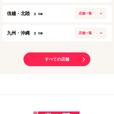
アクセス
定休日：
第２第４ 月曜日
11:00〜20:00
盛岡店
定休日：
年中無休
080-9708-9037
信越・北陸
3
10:00～20:00
梅田店
03-6205-5259
アクセス
定休日：
年中無休
10:00～20:00
長岡リバーサイド千秋店
アクセス
定休日：
日曜日
019-613-8665
九州・沖縄
3
10:00~21:00
名古屋栄店
06-6131-9797
アクセス
定休日：
施設に準ずる
9:00～19:00
渋谷店
大分トキハわさだタウン店
アクセス
定休日：
年中無休
11:00～21:00
070-3229-5869
10:00～19:00
サンロード青森店
定休日：
年中無休
すべての店舗
090-8865-8787
アクセス
定休日：
年中無休
10:00～20:00
大阪九条店
03-6416-0622
アクセス
定休日：
年中無休
10:00～19:00
070-1261-6924
新潟十日町店
アクセス
定休日：
毎週月曜、毎月第1・第3日曜日
070-3209-7849
アクセス
9:00～18:00
モレラ岐阜店
06-6585-7014
アクセス
定休日：
日曜定休
10:00～20:00
池袋店
熊本天草店
アクセス
定休日：
年中無休
11:00～20:00
025-755-5871
10:00～17:00
定休日：
年中無休
070-3131-6181
アクセス
定休日：
毎週月曜火曜・第2日曜休み
姫路駅前店