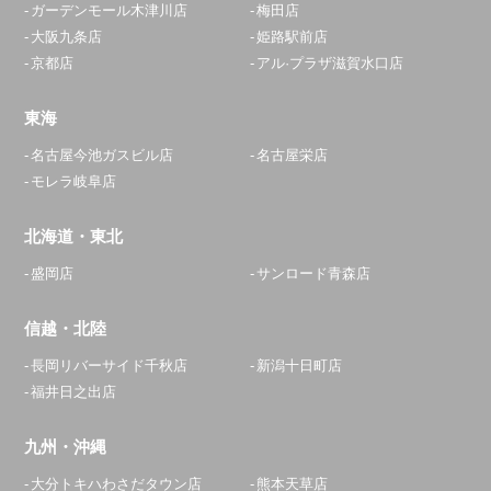
ガーデンモール木津川店
梅田店
0120-268-195
大阪九条店
姫路駅前店
京都店
アル·プラザ滋賀水口店
アクセス
東海
座間相武台店
名古屋今池ガスビル店
名古屋栄店
11:30～20:00
モレラ岐阜店
定休日：
年中無休
北海道・東北
046-207-5099
盛岡店
サンロード青森店
アクセス
信越・北陸
浦安店
長岡リバーサイド千秋店
新潟十日町店
11:00～23:00
福井日之出店
定休日：
年中無休
047-718-5596
九州・沖縄
アクセス
大分トキハわさだタウン店
熊本天草店