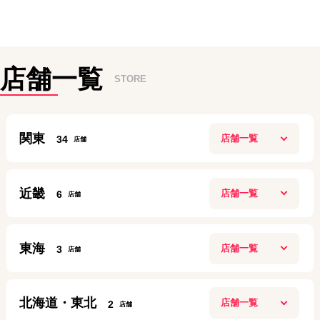
店舗一覧
STORE
関東
34
新宿本店
近畿
6
10:00~20:00
定休日：
年中無休
ガーデンモール木津川店
0120-882-463
東海
3
10：00～20：00
アクセス
定休日：
施設に準ずる
名古屋今池ガスビル店
070-6922-8143
北海道・東北
2
10:00～19:00
高田馬場店