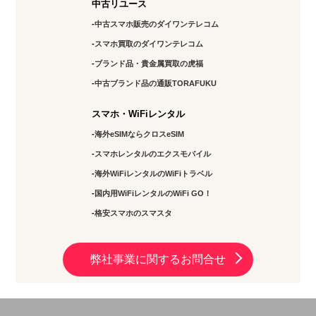
中古リユース
03-6811-7686
中古スマホ販売のダイワンテレコム
スマホ買取のダイワンテレコム
アクセス
ブランド品・貴金属買取の虎福
北千住店
中古ブランド品の通販TORAFUKU
11:00～17:00
スマホ・WiFiレンタル
定休日：
水・土・日曜
海外eSIMならクロスeSIM
03-5284-8144
スマホレンタルのエクスモバイル
海外WiFiレンタルのWiFiトラベル
アクセス
国内用WiFiレンタルのWiFi GO！
錦糸町店
格安スマホのスマスタ
10：00～19：00
定休日：
年中無休
弊社事業に関するお問合せ
03-5637-8797
アクセス