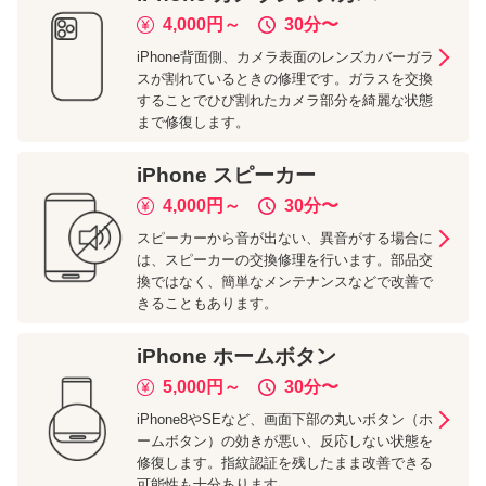
4,000
円～
30分
〜
iPhone背面側、カメラ表面のレンズカバーガラ
スが割れているときの修理です。ガラスを交換
することでひび割れたカメラ部分を綺麗な状態
まで修復します。
iPhone
スピーカー
4,000
円～
30分
〜
スピーカーから音が出ない、異音がする場合に
は、スピーカーの交換修理を行います。部品交
換ではなく、簡単なメンテナンスなどで改善で
きることもあります。
iPhone
ホームボタン
5,000
円～
30分
〜
iPhone8やSEなど、画面下部の丸いボタン（ホ
ームボタン）の効きが悪い、反応しない状態を
修復します。指紋認証を残したまま改善できる
可能性も十分あります。