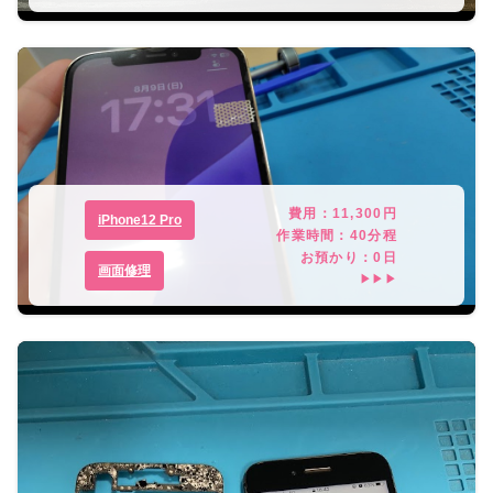
費用：
11,300
円
iPhone12 Pro
作業時間：
40分程
お預かり：
0
日
画面修理
▶▶▶