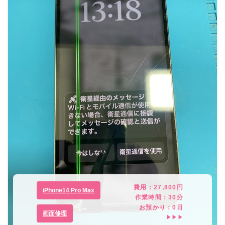
費用：
27,800
円
iPhone14 Pro Max
作業時間：
30分
お預かり：
0
日
画面修理
▶▶▶