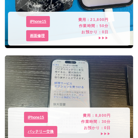
費用：
21,800
円
iPhone15
作業時間：
50分
お預かり：
0
日
画面修理
▶▶▶
費用：
8,800
円
iPhone15
作業時間：
30分
お預かり：
0
日
バッテリー交換
▶▶▶