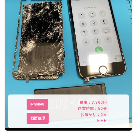
費用：
7,960
円
iPhone8
作業時間：
50分
お預かり：
0
日
画面修理
▶▶▶