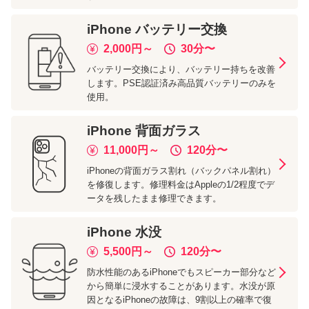
iPhone
バッテリー交換
2,000
円～
30分
〜
バッテリー交換により、バッテリー持ちを改善
します。PSE認証済み高品質バッテリーのみを
使用。
iPhone
背面ガラス
11,000
円～
120分
〜
iPhoneの背面ガラス割れ（バックパネル割れ）
を修復します。修理料金はAppleの1/2程度でデ
ータを残したまま修理できます。
iPhone
水没
5,500
円～
120分
〜
防水性能のあるiPhoneでもスピーカー部分など
から簡単に浸水することがあります。水没が原
因となるiPhoneの故障は、9割以上の確率で復