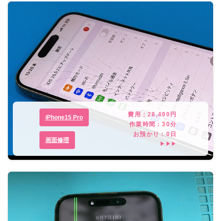
費用：
28,490
円
iPhone15 Pro
作業時間：
30分
お預かり：
0
日
画面修理
▶▶▶