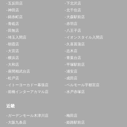
五反田店
下北沢店
神田店
北千住店
錦糸町店
大森駅前店
青砥店
赤羽店
田無店
八王子店
埼玉入間店
イオンスタイル入間店
朝霞店
久喜菖蒲店
大宮店
志木店
横浜店
青葉台店
大和店
平塚駅前店
座間相武台店
浦安店
松戸店
成田店
イトーヨーカドー幕張店
ベルモール宇都宮店
前橋インターアカマル店
水戸赤塚店
近畿
ガーデンモール木津川店
梅田店
大阪九条店
姫路駅前店