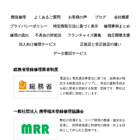
郵送修理
よくあるご質問
お客様の声
ブログ
会社概要
プライバシーポリシー
特定商取引法に基づく表示
修理事例まとめ
修理の流れ
不具合の対処法
フランチャイズ募集
独立開業支援
法人向け修理サービス
正規店と非正規店の違い
データ復旧サービス
総務省登録修理業者制度
電波法と電気通信事業法に基づき、総務省が指
定する検査項目をクリアし、所定の書類手続き
を経た業者が登録する制度・団体です。弊社は
この制度に登録しています。
一般社団法人 携帯端末登録修理協議会
弊社の所属する、リペア環境の整備・健全化を
促進し、利用者保護と利便性の維持・向上を目
的として作られた団体です。