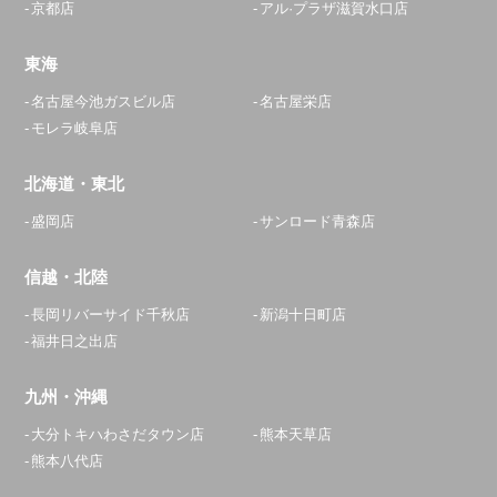
京都店
アル·プラザ滋賀水口店
東海
名古屋今池ガスビル店
名古屋栄店
モレラ岐阜店
北海道・東北
盛岡店
サンロード青森店
信越・北陸
長岡リバーサイド千秋店
新潟十日町店
福井日之出店
九州・沖縄
大分トキハわさだタウン店
熊本天草店
熊本八代店