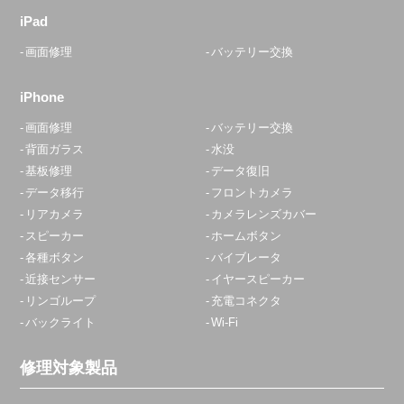
iPad
画面修理
バッテリー交換
iPhone
画面修理
バッテリー交換
背面ガラス
水没
基板修理
データ復旧
データ移行
フロントカメラ
リアカメラ
カメラレンズカバー
スピーカー
ホームボタン
各種ボタン
バイブレータ
近接センサー
イヤースピーカー
リンゴループ
充電コネクタ
バックライト
Wi-Fi
修理対象製品