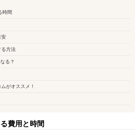
かる時間
？
目安
する方法
うなる？
レコムがオススメ！
かる費用と時間