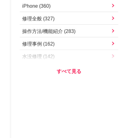
iPad Pro 11インチ（第4世代）
iPhone
(
360
)
iPhone13 mini
iPad Pro 11インチ（第3世代）
修理全般
(
327
)
iPhone13
iPad Pro 11インチ（第2世代）
操作方法/機能紹介
(
283
)
iPhone12 Pro Max
iPad Pro 11インチ（第1世代）
修理事例
(
162
)
iPhone12 Pro
iPad Pro 10.5インチ
水没修理
(
142
)
iPhone12 mini
iPad Pro 9.7インチ
お知らせ・営業案内
(
112
)
iPhone12
iPad Air（第5世代）
アプリ/サービス
(
78
)
iPhoneSE（第2世代）
iPad Air（第4世代）
Apple
(
73
)
iPhone11 Pro Max
iPad Air（第3世代）
iOSアップデート
(
57
)
iPhone11 Pro
iPad Air2
iOS不具合
(
54
)
iPhone11
iPad Air
その他
(
51
)
iPhoneXS Max