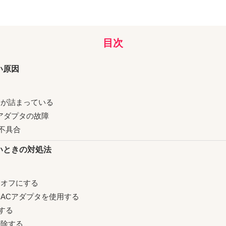
目次
い原因
物が詰まっている
アダプタの故障
の不具合
ないときの対処法
る
をオフにする
ACアダプタを使用する
する
掃除する