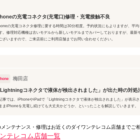
Phoneの充電コネクタ(充電口)修理・充電接触不良
Phoneの充電コネクタ修理に要する時間は30分程度。予約状況にもよりますが、平
す。修理対応機種は古いモデルから新しいモデルまでカバーしておりますが、最新
ございますので、ご来店前にご利用店舗までお問い合わせください。
梅田店
Phone
Lightningコネクタで液体が検出されました」が出た時の対処
記事では、iPhoneやiPadで「Lightningコネクタで液体が検出されました」が表
ままiPhoneを充電し続けても大丈夫かどうか、といったことを解説していきます。
クタのメンテナンス・修理はお近くのダイワンテレコム店舗までご
イワンテレコム店舗一覧