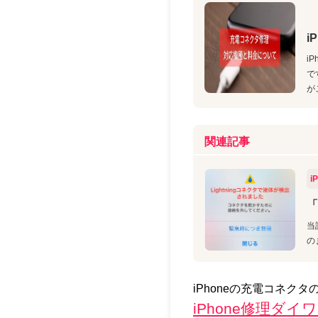
i
i
で
が
関連記事
i
「
当
の
iPhoneの充電コネ
iPhone修理ダ