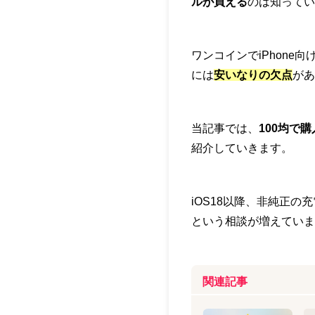
ルが買える
のは知ってい
ワンコインでiPhon
には
安いなりの欠点
があ
当記事では、
100均で
紹介していきます。
iOS18以降、非純正の
という相談が増えていま
関連記事