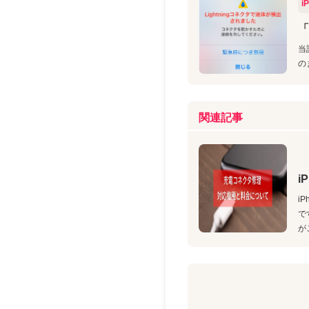
i
「
当
の
関連記事
i
i
で
が