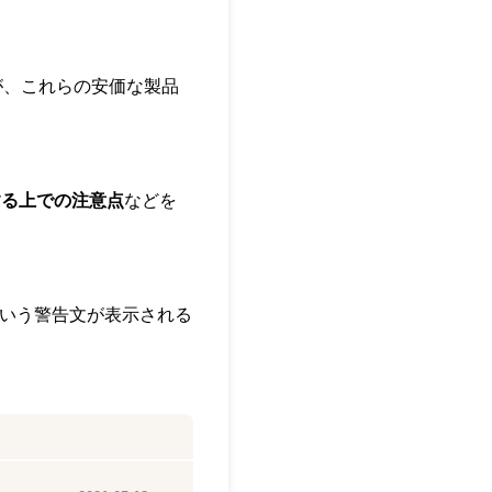
が、これらの安価な製品
する上での注意点
などを
」という警告文が表示される