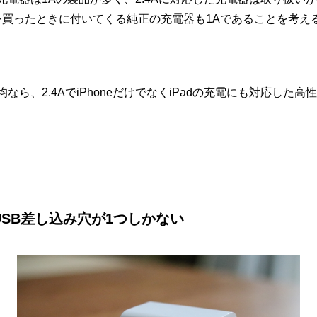
neを買ったときに付いてくる純正の充電器も1Aであることを考
均なら、2.4AでiPhoneだけでなくiPadの充電にも対応した
USB差し込み穴が1つしかない