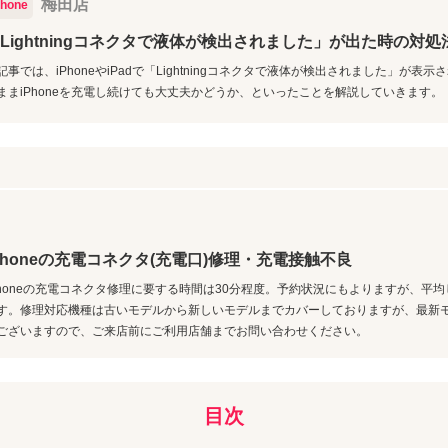
梅田店
Phone
Lightningコネクタで液体が検出されました」が出た時の対処
記事では、iPhoneやiPadで「Lightningコネクタで液体が検出されました」が表
ままiPhoneを充電し続けても大丈夫かどうか、といったことを解説していきます。
Phoneの充電コネクタ(充電口)修理・充電接触不良
Phoneの充電コネクタ修理に要する時間は30分程度。予約状況にもよりますが、平
す。修理対応機種は古いモデルから新しいモデルまでカバーしておりますが、最新
ございますので、ご来店前にご利用店舗までお問い合わせください。
目次