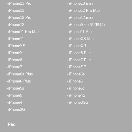
八王子店
iPhone13 Pro
iPhone13 mini
11：00～20：00
iPhone13
iPhone12 Pro Max
iPhone12 Pro
iPhone12 mini
定休日：
年中無休
iPhone12
iPhoneSE（第2世代）
050-5269-5822
iPhone11 Pro Max
iPhone11 Pro
iPhone11
iPhoneXS Max
アクセス
iPhoneXS
iPhoneXR
iPhoneX
iPhone8 Plus
埼玉入間店
iPhone8
iPhone7 Plus
10:00～19:00
iPhone7
iPhoneSE
定休日：
水曜日・木曜日
iPhone6s Plus
iPhone6s
iPhone6 Plus
iPhone6
04-2933-9120
iPhone5s
iPhone5c
iPhone5
iPhone4S
アクセス
iPhone4
iPhone3GS
iPhone3G
イオンスタイル入間店
10:00～20:00
iPad
定休日：
年中無休