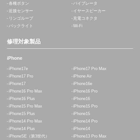
各種ボタン
バイブレータ
アクセス
近接センサー
イヤースピーカー
リンゴループ
充電コネクタ
バックライト
Wi-Fi
赤羽店
平日10:45～20:00
修理対象製品
定休日：
年中無休
03-6903-8773
iPhone
アクセス
iPhone17e
iPhone17 Pro Max
iPhone17 Pro
iPhone Air
iPhone17
iPhone16e
田無店
iPhone16 Pro Max
iPhone16 Pro
12:30~19:00 日祝18：00迄
iPhone16 Plus
iPhone16
定休日：
木曜日
iPhone15 Pro Max
iPhone15 Pro
042-438-5100
iPhone15 Plus
iPhone15
iPhone14 Pro Max
iPhone14 Pro
アクセス
iPhone14 Plus
iPhone14
iPhoneSE（第3世代）
iPhone13 Pro Max