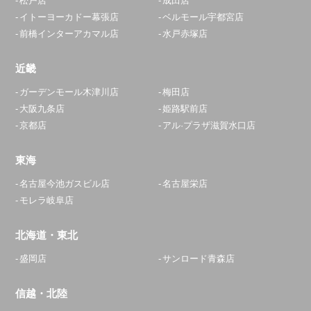
松戸店
成田店
アクセス
イトーヨーカドー幕張店
ベルモール宇都宮店
前橋インターアカマル店
水戸赤塚店
平塚駅前店
10:00～20:00
近畿
定休日：
年中無休
ガーデンモール木津川店
梅田店
0120-268-195
大阪九条店
姫路駅前店
京都店
アル·プラザ滋賀水口店
アクセス
東海
座間相武台店
名古屋今池ガスビル店
名古屋栄店
11:30～20:00
モレラ岐阜店
定休日：
年中無休
北海道・東北
046-207-5099
盛岡店
サンロード青森店
アクセス
信越・北陸
浦安店