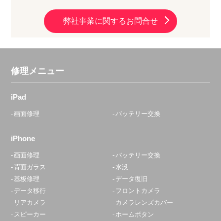
10：00～19：00
定休日：
年中無休
弊社事業に関するお問合せ
03-5637-8797
アクセス
修理メニュー
大森駅前店
10:00〜20:00
iPad
定休日：
不定休
画面修理
バッテリー交換
03-6303-7746
iPhone
アクセス
画面修理
バッテリー交換
背面ガラス
水没
青砥店
基板修理
データ復旧
10:00～22:00
データ移行
フロントカメラ
定休日：
水曜日
リアカメラ
カメラレンズカバー
スピーカー
ホームボタン
070-8327-0472