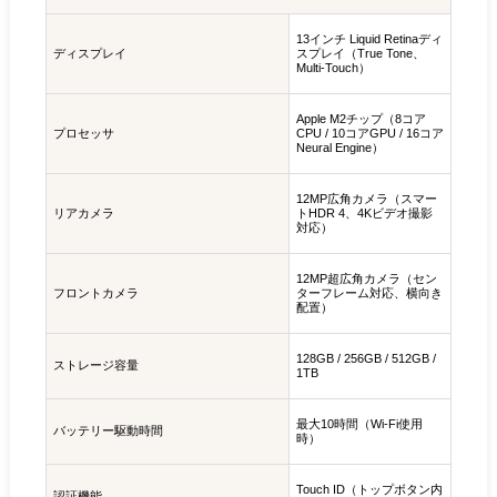
13インチ Liquid Retinaディ
ディスプレイ
スプレイ（True Tone、
Multi-Touch）
Apple M2チップ（8コア
プロセッサ
CPU / 10コアGPU / 16コア
Neural Engine）
12MP広角カメラ（スマー
リアカメラ
トHDR 4、4Kビデオ撮影
対応）
12MP超広角カメラ（セン
フロントカメラ
ターフレーム対応、横向き
配置）
128GB / 256GB / 512GB /
ストレージ容量
1TB
最大10時間（Wi‑Fi使用
バッテリー駆動時間
時）
Touch ID（トップボタン内
認証機能