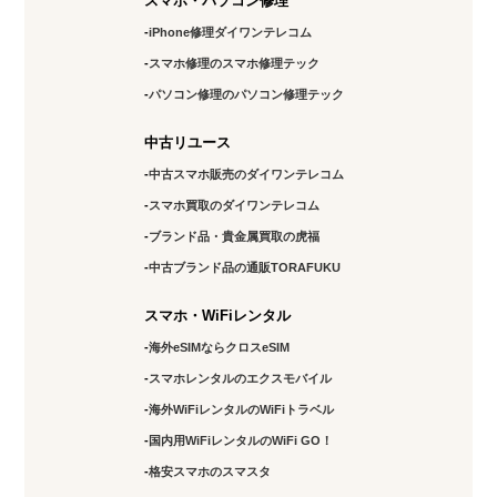
スマホ・パソコン修理
アクセス
iPhone修理ダイワンテレコム
神田店
スマホ修理のスマホ修理テック
10:00～19:00
パソコン修理のパソコン修理テック
定休日：
土日祝日
中古リユース
03-6811-7686
中古スマホ販売のダイワンテレコム
スマホ買取のダイワンテレコム
アクセス
ブランド品・貴金属買取の虎福
北千住店
中古ブランド品の通販TORAFUKU
11:00～17:00
スマホ・WiFiレンタル
定休日：
水・土・日曜
海外eSIMならクロスeSIM
03-5284-8144
スマホレンタルのエクスモバイル
海外WiFiレンタルのWiFiトラベル
アクセス
国内用WiFiレンタルのWiFi GO！
錦糸町店
格安スマホのスマスタ