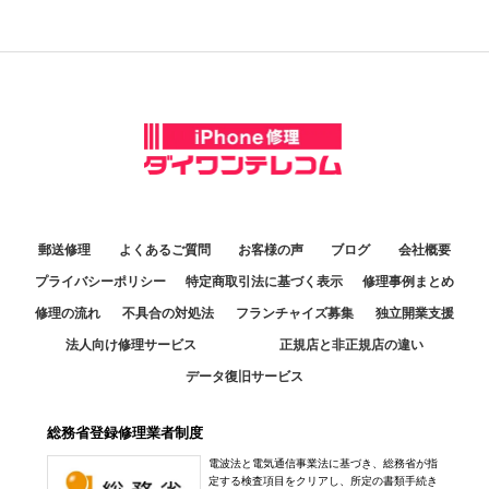
06-6585-7014
アクセス
定休日：
日曜定休
10:00～20:00
池袋店
熊本天草店
アクセス
定休日：
年中無休
11:00～20:00
025-755-5871
10:00～17:00
定休日：
年中無休
070-3131-6181
アクセス
定休日：
毎週月曜火曜・第2日曜休み
姫路駅前店
03-6877-3810
アクセス
10：00～17：30
070-2834-9473
福井日之出店
アクセス
定休日：
火曜日
アクセス
10:30～19:00
079-223-4713
定休日：
年中無休
中野店
熊本八代店
郵送修理
よくあるご質問
お客様の声
ブログ
会社概要
アクセス
11:30～20:00
0776-80-0318
10:00～18:00
プライバシーポリシー
特定商取引法に基づく表示
修理事例まとめ
定休日：
年中無休
アクセス
定休日：
日曜日
修理の流れ
不具合の対処法
フランチャイズ募集
独立開業支援
京都店
050-3364-4481
法人向け修理サービス
正規店と非正規店の違い
10:30～19:30
0965-32-2554
データ復旧サービス
アクセス
定休日：
年中無休
アクセス
050-3352-1960
総務省登録修理業者制度
銀座店
アクセス
電波法と電気通信事業法に基づき、総務省が指
10:00～20:00
定する検査項目をクリアし、所定の書類手続き