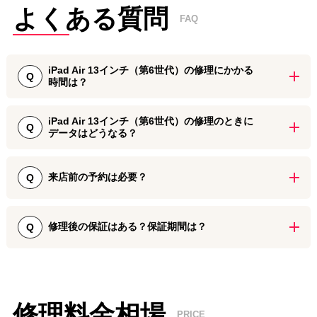
よくある質問
FAQ
iPad Air 13インチ（第6世代）の修理にかかる
Q
時間は？
iPad Air 13インチ（第6世代）の画面割れ修理は、約3時間で対応可
iPad Air 13インチ（第6世代）の修理のときに
能で、基本的に即日お返しとなります。 バッテリー交換などのパー
Q
データはどうなる？
ツ交換は最短1日で対応しています。 なお、店舗やタイミングによ
りパーツ在庫がない場合があるため、お急ぎの際は事前にお近くの
画面修理や基板修理の際にはデータを残したまま修理できます。修
iPhone修理ダイワンテレコムへお問い合わせください。
理後にはすぐに普段通りiPadをお使いいただけます。
来店前の予約は必要？
Q
基本的には不要ですが、修理に必要なパーツのご用意がない可能性
がございます。あらかじめご連絡いただけますとスムーズな修理対
修理後の保証はある？保証期間は？
Q
応が可能です。 修理ご依頼の受付は、ご予約をいただかなくてもご
利用いただけます。 万が一iPad Air 13インチ（第6世代）の画面を
iPad Air 13インチ（第6世代）の修理後には、90日間～180日間の保
割ってしまった際などには、お近くのiPhone修理ダイワンテレコム
証期間をお付けしております。 iPhone修理ダイワンテレコムでは修
店舗までお気軽にお持ち込みください。
理に使用するパーツの検品や修理後の動作確認を実施しております
が、万が一修理後に初期不良が見られる際には保証期間内でしたら
修理料金相場
PRICE