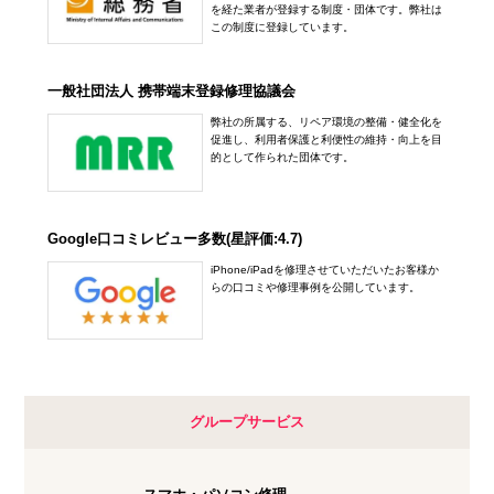
定休日：
不定休 ※休日に関しては【新着情報】をご確認ください
を経た業者が登録する制度・団体です。弊社は
この制度に登録しています。
アル·プラザ滋賀水口店
03-3547-7117
10:00～20:00
一般社団法人 携帯端末登録修理協議会
アクセス
定休日：
年中無休
弊社の所属する、リペア環境の整備・健全化を
0748-78-0650
促進し、利用者保護と利便性の維持・向上を目
五反田店
的として作られた団体です。
アクセス
10:00～20:00
定休日：
年中無休
Google口コミレビュー多数(星評価:4.7)
03-6417-9758
iPhone/iPadを修理させていただいたお客様か
らの口コミや修理事例を公開しています。
アクセス
下北沢店
10:00～20:00
定休日：
未定
グループサービス
03-6821-0246