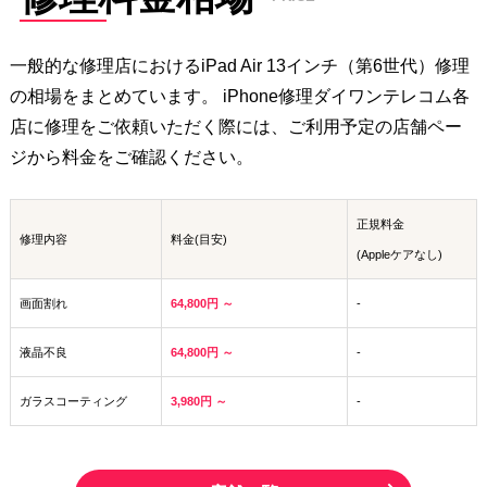
無償で再修理いたします。
一般的な修理店における
iPad Air 13インチ（第6世代）
修理
の相場をまとめています。 iPhone修理ダイワンテレコム各
店に修理をご依頼いただく際には、ご利用予定の店舗ペー
ジから料金をご確認ください。
正規料金
修理内容
料金(目安)
(Appleケアなし)
画面割れ
64,800円 ～
-
液晶不良
64,800円 ～
-
ガラスコーティング
3,980円 ～
-