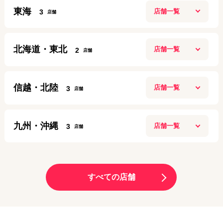
ガーデンモール木津川店
0120-882-463
東海
3
10：00～20：00
アクセス
定休日：
施設に準ずる
名古屋今池ガスビル店
070-6922-8143
北海道・東北
2
10:00～19:00
高田馬場店
アクセス
定休日：
第２第４ 月曜日
11:00〜20:00
盛岡店
定休日：
年中無休
080-9708-9037
信越・北陸
3
10:00～20:00
梅田店
03-6205-5259
アクセス
定休日：
年中無休
10:00～20:00
長岡リバーサイド千秋店
アクセス
定休日：
日曜日
019-613-8665
九州・沖縄
3
10:00~21:00
名古屋栄店
06-6131-9797
アクセス
定休日：
施設に準ずる
9:00～19:00
渋谷店
大分トキハわさだタウン店
アクセス
定休日：
年中無休
11:00～21:00
070-3229-5869
10:00～19:00
サンロード青森店
定休日：
年中無休
すべての店舗
090-8865-8787
アクセス
定休日：
年中無休
10:00～20:00
大阪九条店
03-6416-0622
アクセス
定休日：
年中無休
10:00～19:00
070-1261-6924
新潟十日町店
アクセス
定休日：
毎週月曜、毎月第1・第3日曜日
070-3209-7849
アクセス
9:00～18:00
モレラ岐阜店