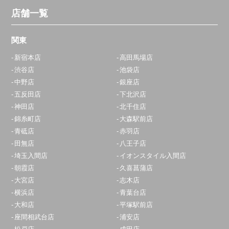
定休日：
年中無休
店舗一覧
0800-800-5919
関東
アクセス
新宿本店
高田馬場店
渋谷店
池袋店
青葉台店
中野店
銀座店
10:00～20:00
五反田店
下北沢店
定休日：
年中無休
神田店
北千住店
錦糸町店
大森駅前店
0120-826-609
青砥店
赤羽店
アクセス
田無店
八王子店
埼玉入間店
イオンスタイル入間店
大和店
朝霞店
久喜菖蒲店
大宮店
志木店
10:00～19:00
横浜店
青葉台店
定休日：
年中無休
大和店
平塚駅前店
0120-540-549
座間相武台店
浦安店