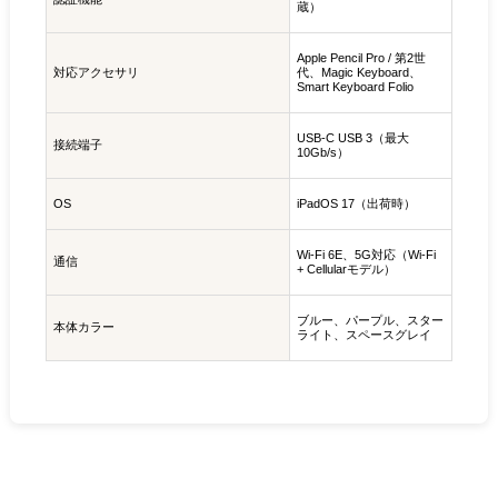
蔵）
Apple Pencil Pro / 第2世
対応アクセサリ
代、Magic Keyboard、
Smart Keyboard Folio
USB-C USB 3（最大
接続端子
10Gb/s）
OS
iPadOS 17（出荷時）
Wi‑Fi 6E、5G対応（Wi‑Fi
通信
+ Cellularモデル）
ブルー、パープル、スター
本体カラー
ライト、スペースグレイ