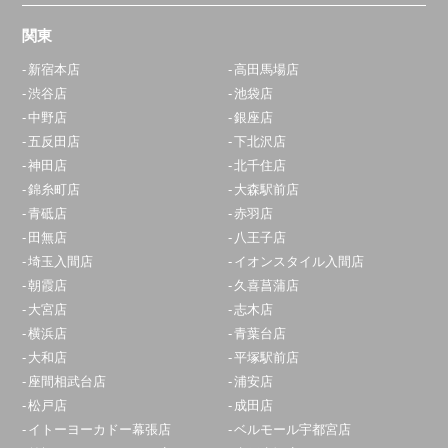
関東
新宿本店
高田馬場店
渋谷店
池袋店
中野店
銀座店
五反田店
下北沢店
神田店
北千住店
錦糸町店
大森駅前店
青砥店
赤羽店
田無店
八王子店
埼玉入間店
イオンスタイル入間店
朝霞店
久喜菖蒲店
大宮店
志木店
横浜店
青葉台店
大和店
平塚駅前店
座間相武台店
浦安店
松戸店
成田店
イトーヨーカドー幕張店
ベルモール宇都宮店