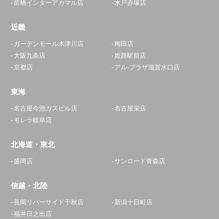
前橋インターアカマル店
水戸赤塚店
近畿
ガーデンモール木津川店
梅田店
大阪九条店
姫路駅前店
京都店
アル·プラザ滋賀水口店
東海
名古屋今池ガスビル店
名古屋栄店
モレラ岐阜店
北海道・東北
盛岡店
サンロード青森店
信越・北陸
長岡リバーサイド千秋店
新潟十日町店
福井日之出店