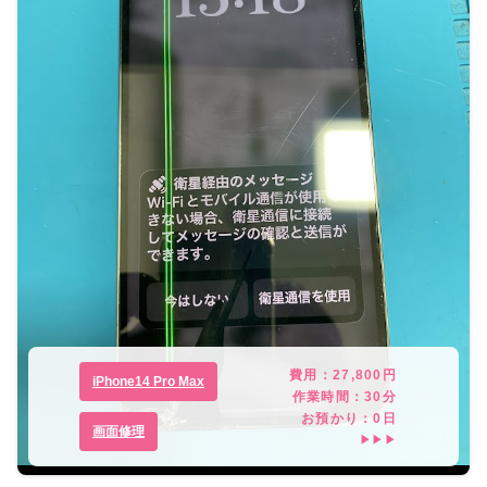
費用：
27,800
円
iPhone14 Pro Max
作業時間：
30分
お預かり：
0
日
画面修理
▶▶▶