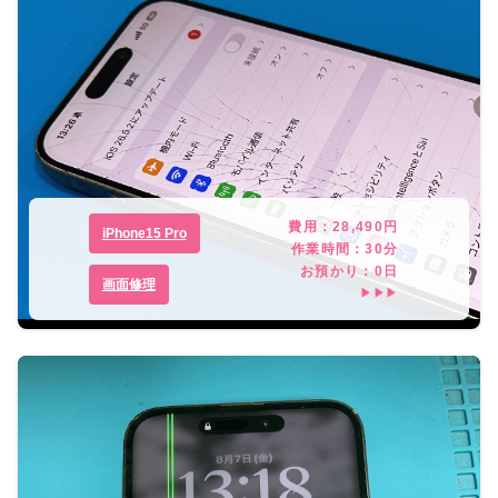
費用：
28,490
円
iPhone15 Pro
作業時間：
30分
お預かり：
0
日
画面修理
▶▶▶