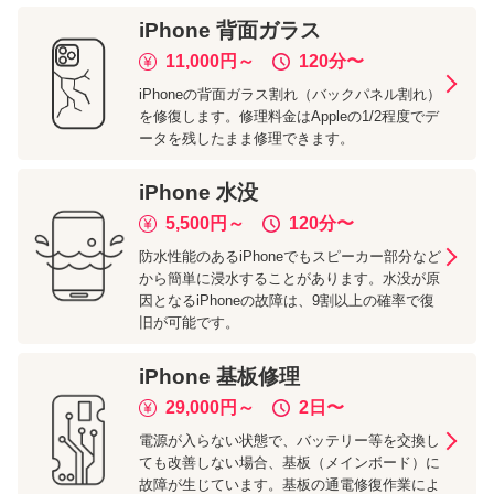
iPhone
背面ガラス
11,000
円～
120分
〜
iPhoneの背面ガラス割れ（バックパネル割れ）
を修復します。修理料金はAppleの1/2程度でデ
ータを残したまま修理できます。
iPhone
水没
5,500
円～
120分
〜
防水性能のあるiPhoneでもスピーカー部分など
から簡単に浸水することがあります。水没が原
因となるiPhoneの故障は、9割以上の確率で復
旧が可能です。
iPhone
基板修理
29,000
円～
2日
〜
電源が入らない状態で、バッテリー等を交換し
ても改善しない場合、基板（メインボード）に
故障が生じています。基板の通電修復作業によ