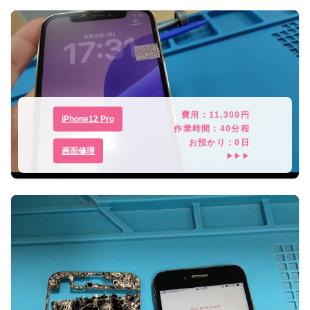
費用：
11,300
円
iPhone12 Pro
作業時間：
40分程
お預かり：
0
日
画面修理
▶▶▶