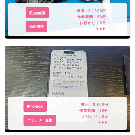
費用：
21,800
円
iPhone15
作業時間：
50分
お預かり：
0
日
画面修理
▶▶▶
費用：
8,800
円
iPhone15
作業時間：
30分
お預かり：
0
日
バッテリー交換
▶▶▶