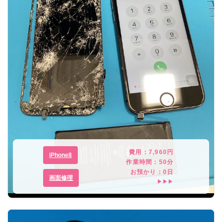
費用：
7,960
円
iPhone8
作業時間：
50分
お預かり：
0
日
画面修理
▶▶▶