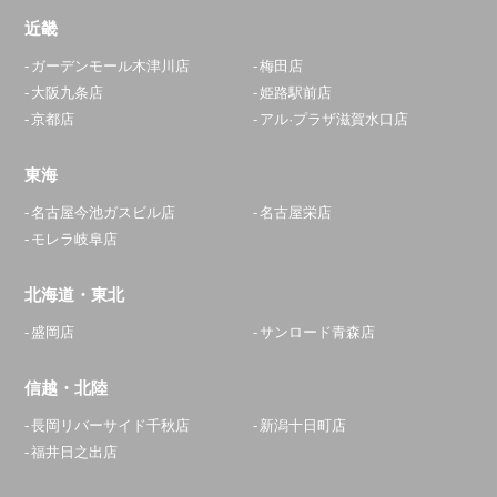
近畿
ガーデンモール木津川店
梅田店
大阪九条店
姫路駅前店
京都店
アル·プラザ滋賀水口店
東海
名古屋今池ガスビル店
名古屋栄店
モレラ岐阜店
北海道・東北
盛岡店
サンロード青森店
信越・北陸
長岡リバーサイド千秋店
新潟十日町店
福井日之出店