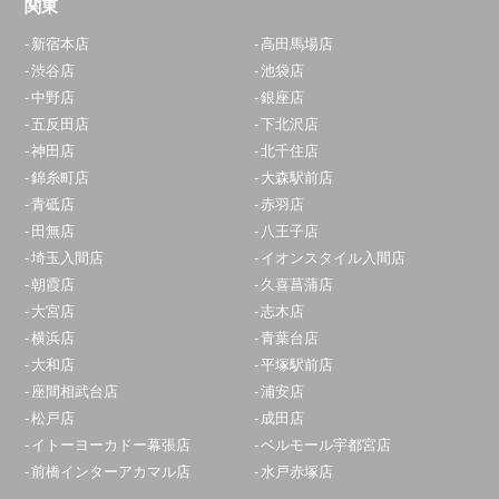
関東
新宿本店
高田馬場店
渋谷店
池袋店
中野店
銀座店
五反田店
下北沢店
神田店
北千住店
錦糸町店
大森駅前店
青砥店
赤羽店
田無店
八王子店
埼玉入間店
イオンスタイル入間店
朝霞店
久喜菖蒲店
大宮店
志木店
横浜店
青葉台店
大和店
平塚駅前店
座間相武台店
浦安店
松戸店
成田店
イトーヨーカドー幕張店
ベルモール宇都宮店
前橋インターアカマル店
水戸赤塚店