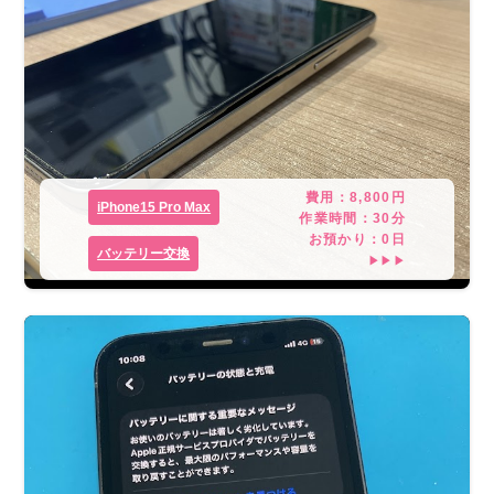
費用：
8,800
円
iPhone15 Pro Max
作業時間：
30分
お預かり：
0
日
バッテリー交換
▶▶▶