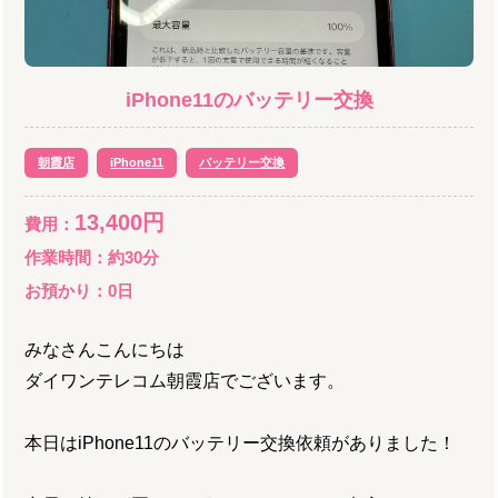
iPhone11
の
バッテリー交換
朝霞店
iPhone11
バッテリー交換
13,400
円
費用：
作業時間：
約30分
お預かり：
0
日
みなさんこんにちは
ダイワンテレコム朝霞店でございます。
本日はiPhone11のバッテリー交換依頼がありました！