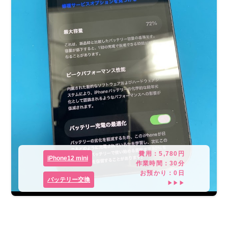
費用：
5,780
円
iPhone12 mini
作業時間：
30分
お預かり：
0
日
バッテリー交換
▶▶▶