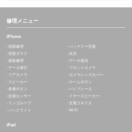
修理メニュー
iPhone
画面修理
バッテリー交換
背面ガラス
水没
基板修理
データ復旧
データ移行
フロントカメラ
リアカメラ
カメラレンズカバー
スピーカー
ホームボタン
各種ボタン
バイブレータ
近接センサー
イヤースピーカー
リンゴループ
充電コネクタ
バックライト
Wi-Fi
iPad