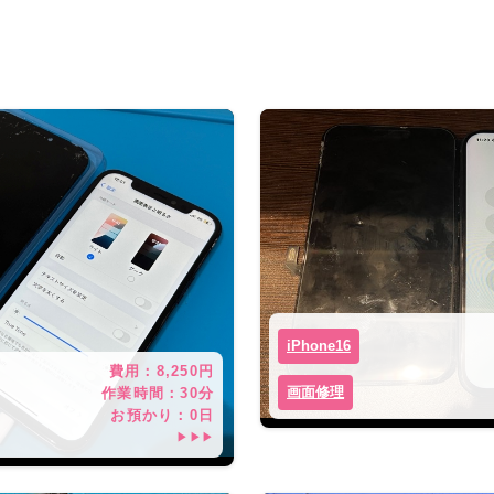
iPhone16
費用：
8,250
円
画面修理
作業時間：
30分
お預かり：
0
日
▶▶▶