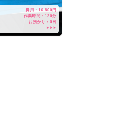
費用：
16,800
円
作業時間：
120分
お預かり：
0
日
▶▶▶