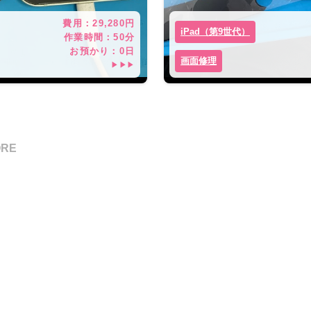
費用：
29,280
円
iPad（第9世代）
作業時間：
50分
お預かり：
0
日
画面修理
▶▶▶
ORE