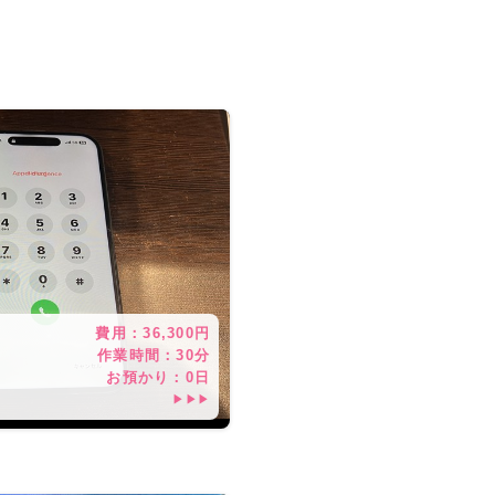
費用：
36,300
円
作業時間：
30分
お預かり：
0
日
▶▶▶