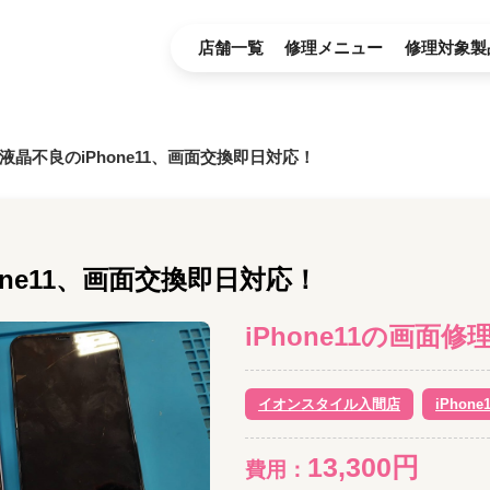
店舗一覧
修理メニュー
修理対象製
液晶不良のiPhone11、画面交換即日対応！
one11、画面交換即日対応！
iPhone11
の
画面修
イオンスタイル入間店
iPhone1
13,300
円
費用：