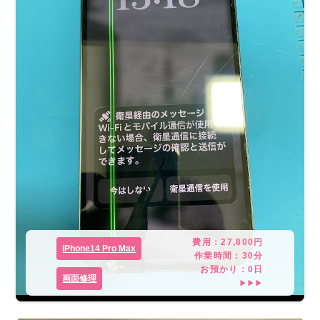
費用：
27,800
円
iPhone14 Pro Max
作業時間：
30分
お預かり：
0
日
画面修理
▶▶▶