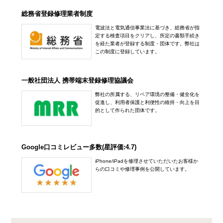
総務省登録修理業者制度
電波法と電気通信事業法に基づき、総務省が指
定する検査項目をクリアし、所定の書類手続き
を経た業者が登録する制度・団体です。弊社は
この制度に登録しています。
一般社団法人 携帯端末登録修理協議会
弊社の所属する、リペア環境の整備・健全化を
促進し、利用者保護と利便性の維持・向上を目
的として作られた団体です。
Google口コミレビュー多数(星評価:4.7)
iPhone/iPadを修理させていただいたお客様か
らの口コミや修理事例を公開しています。