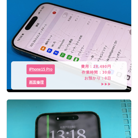
費用：
28,490
円
iPhone15 Pro
作業時間：
30分
お預かり：
0
日
画面修理
▶▶▶