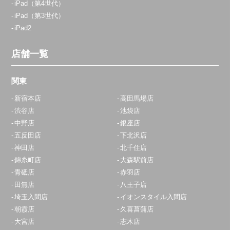
iPad（第4世代）
iPad（第3世代）
iPad2
店舗一覧
関東
新宿本店
高田馬場店
渋谷店
池袋店
中野店
銀座店
五反田店
下北沢店
神田店
北千住店
錦糸町店
大森駅前店
青砥店
赤羽店
田無店
八王子店
埼玉入間店
イオンスタイル入間店
朝霞店
久喜菖蒲店
大宮店
志木店