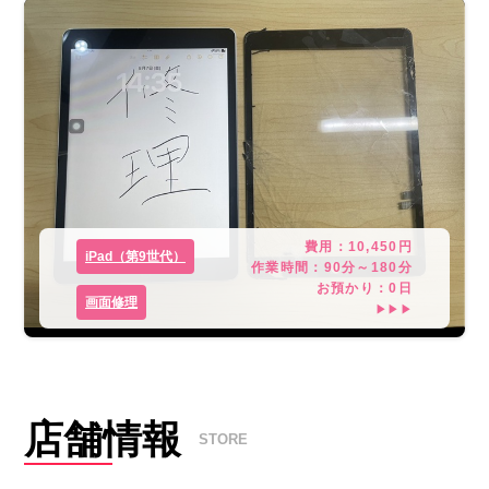
費用：
10,450
円
iPad（第9世代）
作業時間：
90分～180分
お預かり：
0
日
画面修理
▶▶▶
店舗情報
STORE