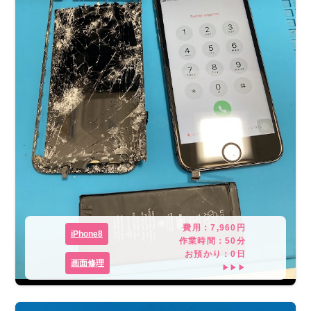
費用：
7,960
円
iPhone8
作業時間：
50分
お預かり：
0
日
画面修理
▶▶▶