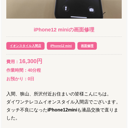
iPhone12 mini
の
画面修理
イオンスタイル入間店
iPhone12 mini
画面修理
16,300
円
費用：
作業時間：
40分程
お預かり：
0
日
入間、狭山、所沢付近お住まいの皆様こんにちは。
ダイワンテレコムイオンスタイル入間店でございます。
タッチ不良になった
iPhone12mini
も液晶交換で直りま
した。