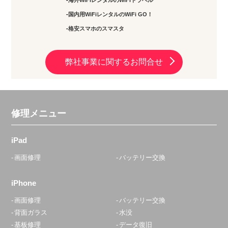
海外WiFiレンタルのWiFiトラベル
国内用WiFiレンタルのWiFi GO！
格安スマホのスマスタ
弊社事業に関するお問合せ
修理メニュー
iPad
画面修理
バッテリー交換
iPhone
画面修理
バッテリー交換
背面ガラス
水没
基板修理
データ復旧