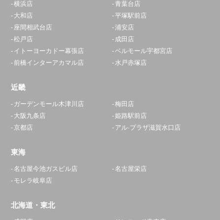
横浜店
青葉台店
大和店
平塚駅前店
座間相武台店
浦安店
松戸店
成田店
イトーヨーカドー幕張店
ベルモール宇都宮店
前橋インターアカマル店
水戸赤塚店
近畿
ガーデンモール木津川店
梅田店
大阪九条店
姫路駅前店
京都店
アル·プラザ滋賀水口店
東海
名古屋今池ガスビル店
名古屋栄店
モレラ岐阜店
北海道・東北