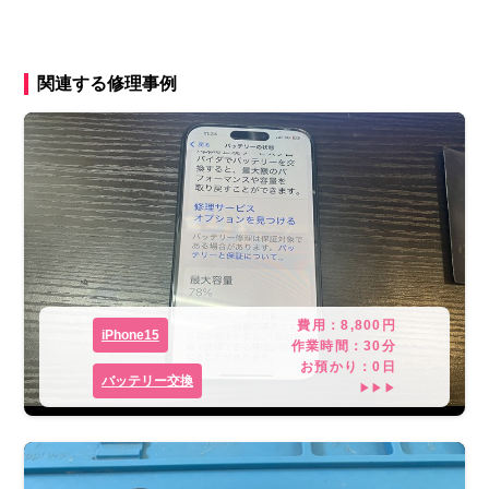
関連する修理事例
費用：
8,800
円
iPhone15
作業時間：
30分
お預かり：
0
日
バッテリー交換
▶▶▶