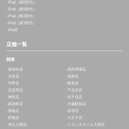
iPad（第6世代）
iPad（第5世代）
iPad（第4世代）
iPad（第3世代）
iPad2
店舗一覧
関東
新宿本店
高田馬場店
渋谷店
池袋店
中野店
銀座店
五反田店
下北沢店
神田店
北千住店
錦糸町店
大森駅前店
青砥店
赤羽店
田無店
八王子店
埼玉入間店
イオンスタイル入間店