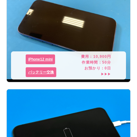
費用：
10,900
円
iPhone12 mini
作業時間：
50分
お預かり：
0
日
バッテリー交換
▶▶▶