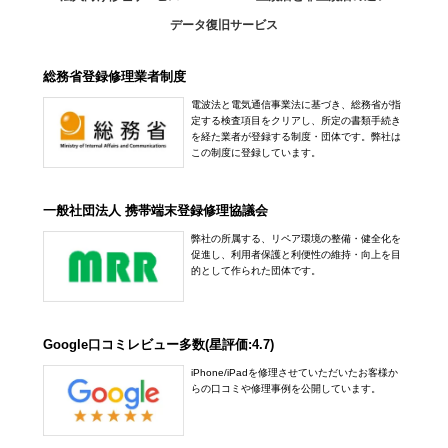
データ復旧サービス
総務省登録修理業者制度
電波法と電気通信事業法に基づき、総務省が指
定する検査項目をクリアし、所定の書類手続き
を経た業者が登録する制度・団体です。弊社は
この制度に登録しています。
一般社団法人 携帯端末登録修理協議会
弊社の所属する、リペア環境の整備・健全化を
促進し、利用者保護と利便性の維持・向上を目
的として作られた団体です。
Google口コミレビュー多数(星評価:4.7)
iPhone/iPadを修理させていただいたお客様か
らの口コミや修理事例を公開しています。