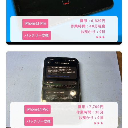
費用：
6,820
円
iPhone11 Pro
作業時間：
40分程度
お預かり：
0
日
バッテリー交換
▶▶▶
費用：
7,700
円
iPhone14 Pro
作業時間：
30分
お預かり：
0
日
バッテリー交換
▶▶▶