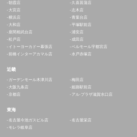
朝霞店
久喜菖蒲店
大宮店
志木店
横浜店
青葉台店
大和店
平塚駅前店
座間相武台店
浦安店
松戸店
成田店
イトーヨーカドー幕張店
ベルモール宇都宮店
前橋インターアカマル店
水戸赤塚店
近畿
ガーデンモール木津川店
梅田店
大阪九条店
姫路駅前店
京都店
アル·プラザ滋賀水口店
東海
名古屋今池ガスビル店
名古屋栄店
モレラ岐阜店