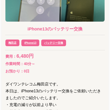
iPhone13
の
バッテリー交換
梅田店
iPhone13
バッテリー交換
6,480
円
費用：
作業時間：
40分～
お預かり：
0
日
ダイワンテレコム梅田店です。
本日は、iPhone13のバッテリー交換をご依頼いただき
ましたのでご紹介いたします。
・充電の減りが以前より早い