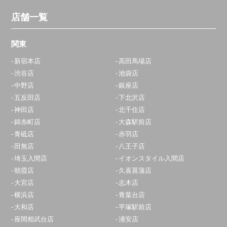
店舗一覧
関東
新宿本店
高田馬場店
渋谷店
池袋店
中野店
銀座店
五反田店
下北沢店
神田店
北千住店
錦糸町店
大森駅前店
青砥店
赤羽店
田無店
八王子店
埼玉入間店
イオンスタイル入間店
朝霞店
久喜菖蒲店
大宮店
志木店
横浜店
青葉台店
大和店
平塚駅前店
座間相武台店
浦安店