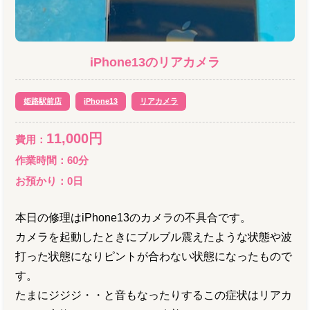
iPhone13
の
リアカメラ
姫路駅前店
iPhone13
リアカメラ
11,000
円
費用：
作業時間：
60分
お預かり：
0
日
本日の修理はiPhone13のカメラの不具合です。
カメラを起動したときにブルブル震えたような状態や波
打った状態になりピントが合わない状態になったもので
す。
たまにジジジ・・と音もなったりするこの症状はリアカ