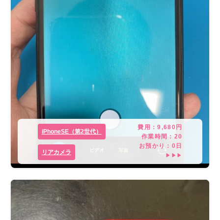
費用：
9,680
円
iPhoneSE（第2世代）
作業時間：
20
お預かり：
0
日
リアカメラ
▶▶▶