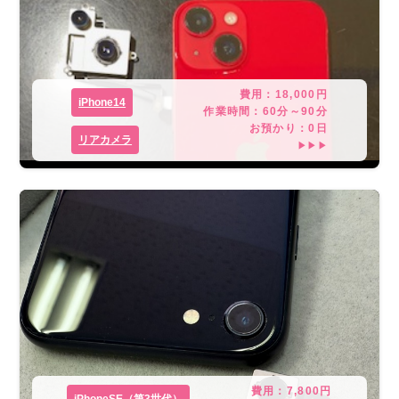
費用：
18,000
円
iPhone14
作業時間：
60分～90分
お預かり：
0
日
リアカメラ
▶▶▶
費用：
7,800
円
iPhoneSE（第3世代）