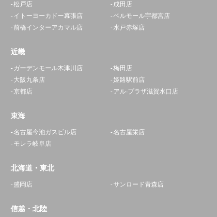
松戸店
成田店
イトーヨーカドー幕張店
ベルモール宇都宮店
前橋インターアカマル店
水戸赤塚店
近畿
ガーデンモール木津川店
梅田店
大阪九条店
姫路駅前店
京都店
アル·プラザ滋賀水口店
東海
名古屋今池ガスビル店
名古屋栄店
モレラ岐阜店
北海道・東北
盛岡店
サンロード青森店
信越・北陸