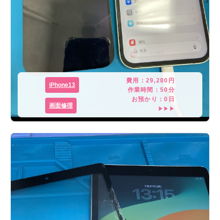
費用：
29,280
円
iPhone13
作業時間：
50分
お預かり：
0
日
画面修理
▶▶▶