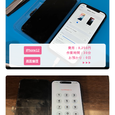
費用：
8,250
円
iPhone12
作業時間：
30分
お預かり：
0
日
画面修理
▶▶▶