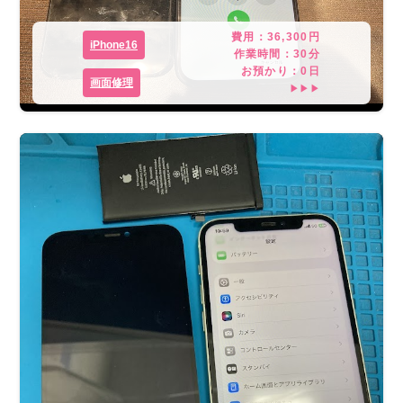
費用：
36,300
円
iPhone16
作業時間：
30分
お預かり：
0
日
画面修理
▶▶▶