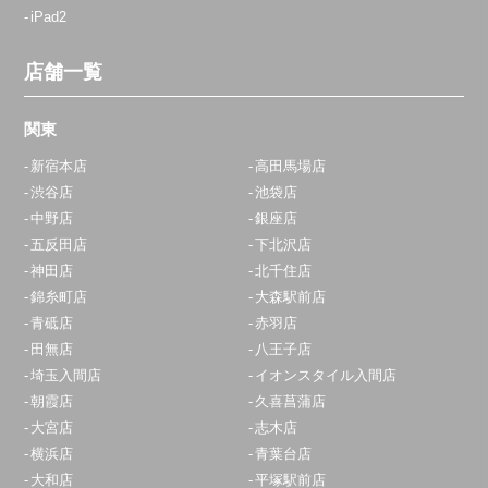
iPad2
店舗一覧
関東
新宿本店
高田馬場店
渋谷店
池袋店
中野店
銀座店
五反田店
下北沢店
神田店
北千住店
錦糸町店
大森駅前店
青砥店
赤羽店
田無店
八王子店
埼玉入間店
イオンスタイル入間店
朝霞店
久喜菖蒲店
大宮店
志木店
横浜店
青葉台店
大和店
平塚駅前店