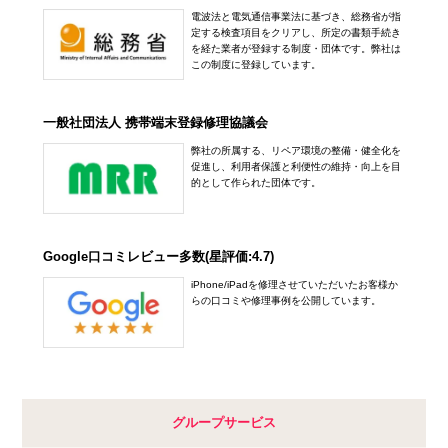
電波法と電気通信事業法に基づき、総務省が指
定する検査項目をクリアし、所定の書類手続き
を経た業者が登録する制度・団体です。弊社は
この制度に登録しています。
一般社団法人 携帯端末登録修理協議会
弊社の所属する、リペア環境の整備・健全化を
促進し、利用者保護と利便性の維持・向上を目
的として作られた団体です。
Google口コミレビュー多数(星評価:4.7)
iPhone/iPadを修理させていただいたお客様か
らの口コミや修理事例を公開しています。
グループサービス