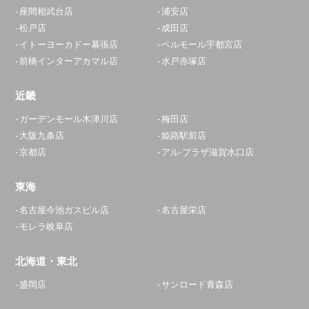
座間相武台店
浦安店
松戸店
成田店
イトーヨーカドー幕張店
ベルモール宇都宮店
前橋インターアカマル店
水戸赤塚店
近畿
ガーデンモール木津川店
梅田店
大阪九条店
姫路駅前店
京都店
アル·プラザ滋賀水口店
東海
名古屋今池ガスビル店
名古屋栄店
モレラ岐阜店
北海道・東北
盛岡店
サンロード青森店