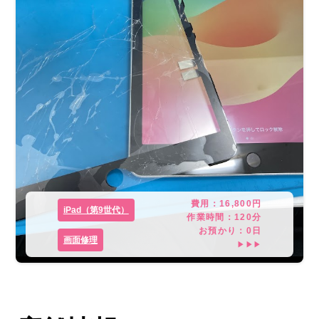
費用：
16,800
円
iPad（第9世代）
作業時間：
120分
お預かり：
0
日
画面修理
▶▶▶