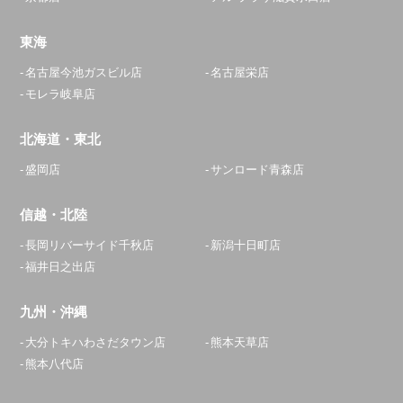
東海
名古屋今池ガスビル店
名古屋栄店
モレラ岐阜店
北海道・東北
盛岡店
サンロード青森店
信越・北陸
長岡リバーサイド千秋店
新潟十日町店
福井日之出店
九州・沖縄
大分トキハわさだタウン店
熊本天草店
熊本八代店