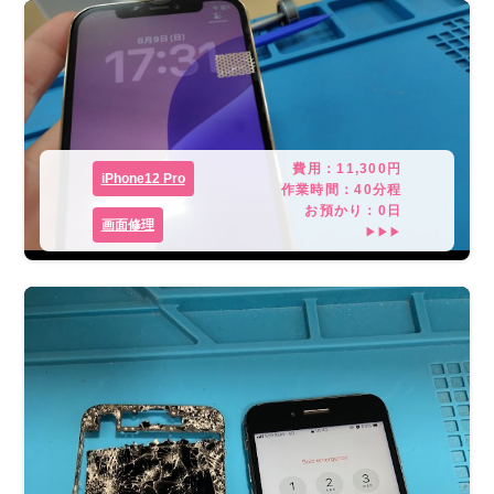
費用：
11,300
円
iPhone12 Pro
作業時間：
40分程
お預かり：
0
日
画面修理
▶▶▶