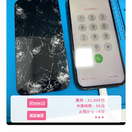
費用：
21,800
円
iPhone15
作業時間：
50分
お預かり：
0
日
画面修理
▶▶▶