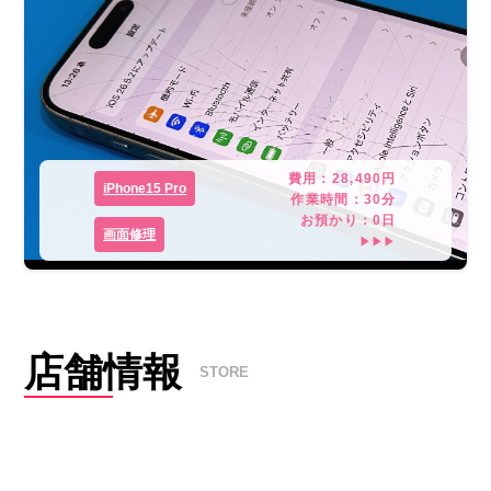
費用：
28,490
円
iPhone15 Pro
作業時間：
30分
お預かり：
0
日
画面修理
▶▶▶
店舗情報
STORE