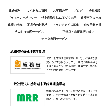
郵送修理
よくあるご質問
お客様の声
ブログ
会社概要
プライバシーポリシー
特定商取引法に基づく表示
修理事例まとめ
修理の流れ
不具合の対処法
フランチャイズ募集
独立開業支援
法人向け修理サービス
正規店と非正規店の違い
データ復旧サービス
総務省登録修理業者制度
電波法と電気通信事業法に基づき、総務省が指
定する検査項目をクリアし、所定の書類手続き
を経た業者が登録する制度・団体です。弊社は
この制度に登録しています。
一般社団法人 携帯端末登録修理協議会
弊社の所属する、リペア環境の整備・健全化を
促進し、利用者保護と利便性の維持・向上を目
的として作られた団体です。