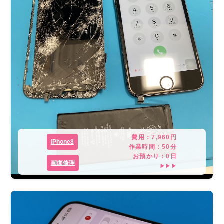
費用：
7,960
円
iPhone8
作業時間：
50分
お預かり：
0
日
画面修理
▶▶▶