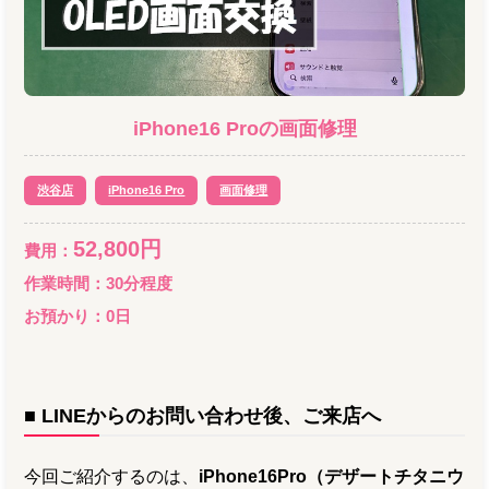
iPhone16 Pro
の
画面修理
渋谷店
iPhone16 Pro
画面修理
52,800
円
費用：
作業時間：
30分程度
お預かり：
0
日
■ LINEからのお問い合わせ後、ご来店へ
今回ご紹介するのは、
iPhone16Pro（デザートチタニウ