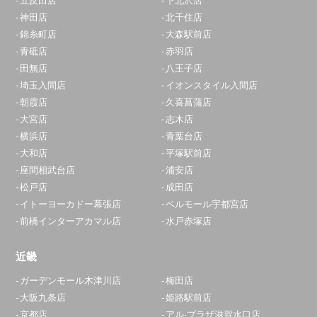
五反田店
下北沢店
神田店
北千住店
錦糸町店
大森駅前店
青砥店
赤羽店
田無店
八王子店
埼玉入間店
イオンスタイル入間店
朝霞店
久喜菖蒲店
大宮店
志木店
横浜店
青葉台店
大和店
平塚駅前店
座間相武台店
浦安店
松戸店
成田店
イトーヨーカドー幕張店
ベルモール宇都宮店
前橋インターアカマル店
水戸赤塚店
近畿
ガーデンモール木津川店
梅田店
大阪九条店
姫路駅前店
京都店
アル·プラザ滋賀水口店