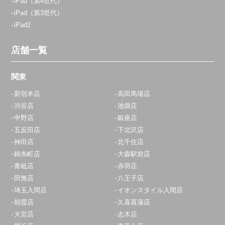
iPad（第4世代）
iPad（第3世代）
iPad2
店舗一覧
関東
新宿本店
高田馬場店
渋谷店
池袋店
中野店
銀座店
五反田店
下北沢店
神田店
北千住店
錦糸町店
大森駅前店
青砥店
赤羽店
田無店
八王子店
埼玉入間店
イオンスタイル入間店
朝霞店
久喜菖蒲店
大宮店
志木店