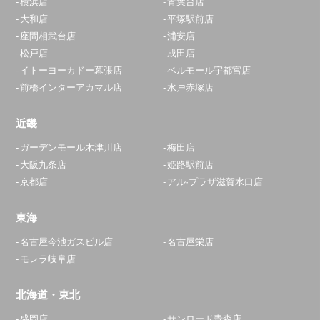
横浜店
青葉台店
大和店
平塚駅前店
座間相武台店
浦安店
松戸店
成田店
イトーヨーカドー幕張店
ベルモール宇都宮店
前橋インターアカマル店
水戸赤塚店
近畿
ガーデンモール木津川店
梅田店
大阪九条店
姫路駅前店
京都店
アル·プラザ滋賀水口店
東海
名古屋今池ガスビル店
名古屋栄店
モレラ岐阜店
北海道・東北
盛岡店
サンロード青森店