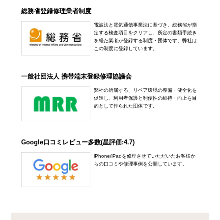
総務省登録修理業者制度
電波法と電気通信事業法に基づき、総務省が指
定する検査項目をクリアし、所定の書類手続き
を経た業者が登録する制度・団体です。弊社は
この制度に登録しています。
一般社団法人 携帯端末登録修理協議会
弊社の所属する、リペア環境の整備・健全化を
促進し、利用者保護と利便性の維持・向上を目
的として作られた団体です。
Google口コミレビュー多数(星評価:4.7)
iPhone/iPadを修理させていただいたお客様か
らの口コミや修理事例を公開しています。