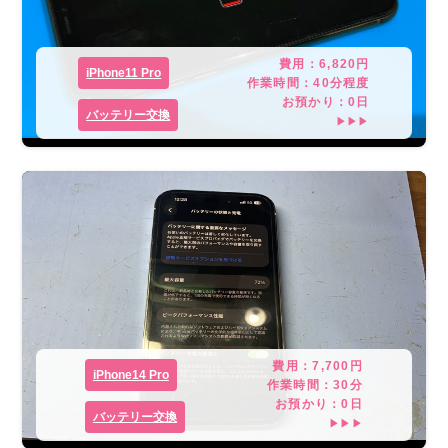
費用：
6,820
円
iPhone11 Pro
作業時間：
40分程度
お預かり：
0
日
バッテリー交換
▶▶▶
費用：
7,700
円
iPhone14 Pro
作業時間：
30分
お預かり：
0
日
バッテリー交換
▶▶▶