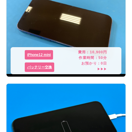
費用：
10,900
円
iPhone12 mini
作業時間：
50分
お預かり：
0
日
バッテリー交換
▶▶▶