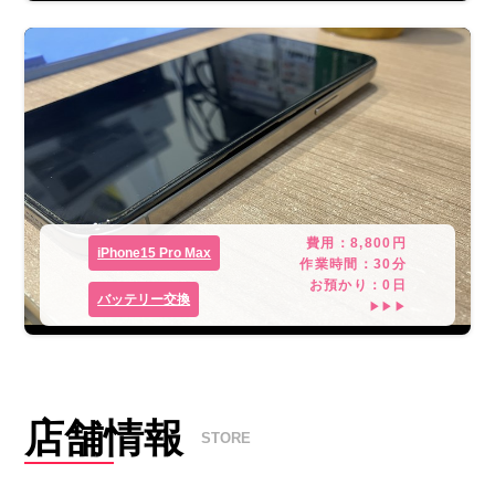
費用：
8,800
円
iPhone15 Pro Max
作業時間：
30分
お預かり：
0
日
バッテリー交換
▶▶▶
店舗情報
STORE