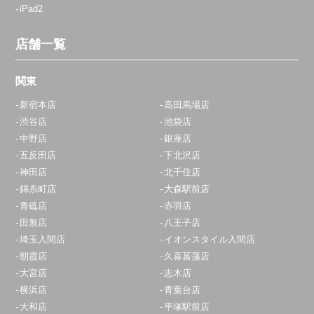
iPad2
店舗一覧
関東
新宿本店
高田馬場店
渋谷店
池袋店
中野店
銀座店
五反田店
下北沢店
神田店
北千住店
錦糸町店
大森駅前店
青砥店
赤羽店
田無店
八王子店
埼玉入間店
イオンスタイル入間店
朝霞店
久喜菖蒲店
大宮店
志木店
横浜店
青葉台店
大和店
平塚駅前店