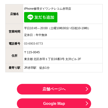
iPhone修理ダイワンテレコム
赤羽店
店舗名
平日10:45～20:00
（土曜10時30分~/日祝10-19時）
営業時間
定休日：
年中無休
電話番号
03-6903-8773
〒
115-0045
住所
東京都
北区赤羽１丁目16番3号
太洋ビル 2F
最寄り駅
JR赤羽駅 徒歩1分
店舗ページへ
Google Map