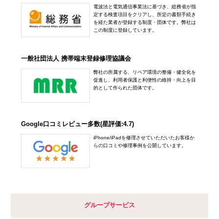
電波法と電気通信事業法に基づき、総務省が指
定する検査項目をクリアし、所定の書類手続き
を経た業者が登録する制度・団体です。弊社は
この制度に登録しています。
一般社団法人 携帯端末登録修理協議会
弊社の所属する、リペア環境の整備・健全化を
促進し、利用者保護と利便性の維持・向上を目
的として作られた団体です。
Google口コミレビュー多数(星評価:4.7)
iPhone/iPadを修理させていただいたお客様か
らの口コミや修理事例を公開しています。
グループサービス