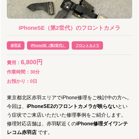
iPhoneSE（第2世代）
の
フロントカメラ
赤羽店
iPhoneSE（第2世代）
フロントカメラ
6,800
円
費用：
作業時間：
30分
お預かり：
0
日
東京都北区赤羽エリアでiPhone修理をご検討中の方へ。
今回は、
iPhoneSE2のフロントカメラが映らない
とい
う症状でご来店いただいた修理事例をご紹介します。
修理対応店舗は、赤羽駅近くの
iPhone修理ダイワンテ
レコム赤羽店
です。