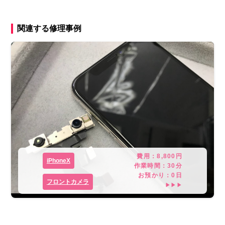
関連する修理事例
費用：
8,800
円
iPhoneX
作業時間：
30分
お預かり：
0
日
フロントカメラ
▶▶▶