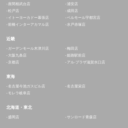
座間相武台店
浦安店
松戸店
成田店
イトーヨーカドー幕張店
ベルモール宇都宮店
前橋インターアカマル店
水戸赤塚店
近畿
ガーデンモール木津川店
梅田店
大阪九条店
姫路駅前店
京都店
アル·プラザ滋賀水口店
東海
名古屋今池ガスビル店
名古屋栄店
モレラ岐阜店
北海道・東北
盛岡店
サンロード青森店