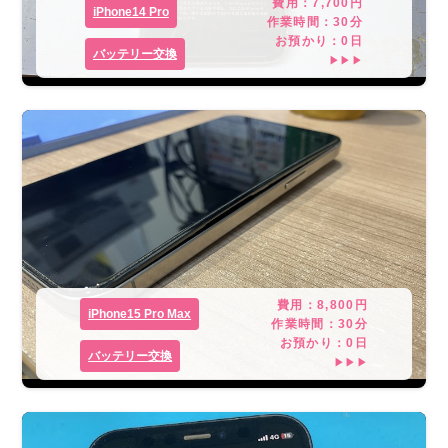
費用：
7,700
円
iPhone14 Pro
作業時間：
30分
お預かり：
0
日
バッテリー交換
▶▶▶
費用：
8,800
円
iPhone15 Pro Max
作業時間：
30分
お預かり：
0
日
バッテリー交換
▶▶▶