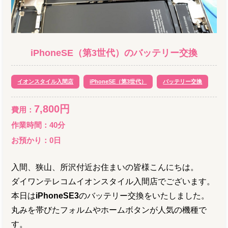
iPhoneSE（第3世代）
の
バッテリー交換
イオンスタイル入間店
iPhoneSE（第3世代）
バッテリー交換
7,800
円
費用：
作業時間：
40分
お預かり：
0
日
入間、狭山、所沢付近お住まいの皆様こんにちは。
ダイワンテレコムイオンスタイル入間店でございます。
本日は
iPhoneSE3
のバッテリー交換をいたしました。
丸みを帯びたフォルムやホームボタンが人気の機種で
す。