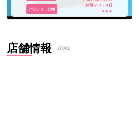
お預かり：
0
日
バッテリー交換
▶▶▶
店舗情報
STORE