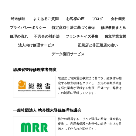
郵送修理
よくあるご質問
お客様の声
ブログ
会社概要
プライバシーポリシー
特定商取引法に基づく表示
修理事例まとめ
修理の流れ
不具合の対処法
フランチャイズ募集
独立開業支援
法人向け修理サービス
正規店と非正規店の違い
データ復旧サービス
総務省登録修理業者制度
電波法と電気通信事業法に基づき、総務省が指
定する検査項目をクリアし、所定の書類手続き
を経た業者が登録する制度・団体です。弊社は
この制度に登録しています。
一般社団法人 携帯端末登録修理協議会
弊社の所属する、リペア環境の整備・健全化を
促進し、利用者保護と利便性の維持・向上を目
的として作られた団体です。