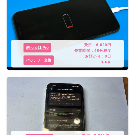
費用：
6,820
円
iPhone11 Pro
作業時間：
40分程度
お預かり：
0
日
バッテリー交換
▶▶▶