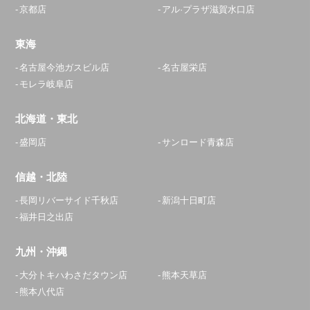
京都店
アル·プラザ滋賀水口店
東海
名古屋今池ガスビル店
名古屋栄店
モレラ岐阜店
北海道・東北
盛岡店
サンロード青森店
信越・北陸
長岡リバーサイド千秋店
新潟十日町店
福井日之出店
九州・沖縄
大分トキハわさだタウン店
熊本天草店
熊本八代店