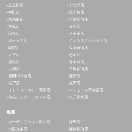
五反田店
下北沢店
神田店
北千住店
錦糸町店
大森駅前店
青砥店
赤羽店
田無店
八王子店
埼玉入間店
イオンスタイル入間店
朝霞店
久喜菖蒲店
大宮店
志木店
横浜店
青葉台店
大和店
平塚駅前店
座間相武台店
浦安店
松戸店
成田店
イトーヨーカドー幕張店
ベルモール宇都宮店
前橋インターアカマル店
水戸赤塚店
近畿
ガーデンモール木津川店
梅田店
大阪九条店
姫路駅前店