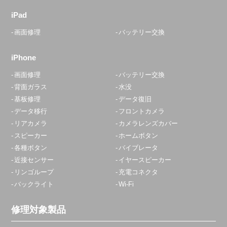
iPad
画面修理
バッテリー交換
iPhone
画面修理
バッテリー交換
背面ガラス
水没
基板修理
データ復旧
データ移行
フロントカメラ
リアカメラ
カメラレンズカバー
スピーカー
ホームボタン
各種ボタン
バイブレータ
近接センサー
イヤースピーカー
リンゴループ
充電コネクタ
バックライト
Wi-Fi
修理対象製品