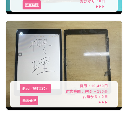
お預かり：
0
日
画面修理
▶▶▶
費用：
10,450
円
iPad（第9世代）
作業時間：
90分～180分
お預かり：
0
日
画面修理
▶▶▶