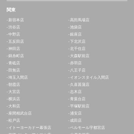
関東
新宿本店
高田馬場店
渋谷店
池袋店
中野店
銀座店
五反田店
下北沢店
神田店
北千住店
錦糸町店
大森駅前店
青砥店
赤羽店
田無店
八王子店
埼玉入間店
イオンスタイル入間店
朝霞店
久喜菖蒲店
大宮店
志木店
横浜店
青葉台店
大和店
平塚駅前店
座間相武台店
浦安店
松戸店
成田店
イトーヨーカドー幕張店
ベルモール宇都宮店