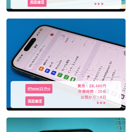
画面修理
▶▶▶
費用：
28,490
円
iPhone15 Pro
作業時間：
30分
お預かり：
0
日
画面修理
▶▶▶