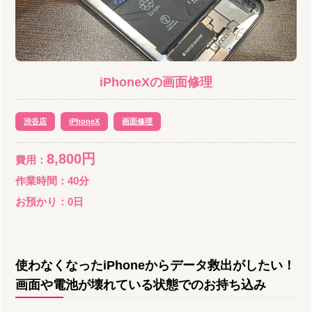
iPhoneX
の
画面修理
渋谷店
iPhoneX
画面修理
8,800
円
費用：
作業時間：
40分
お預かり：
0
日
使わなくなったiPhoneからデータ救出がしたい！
画面や電池が壊れている状態でのお持ち込み