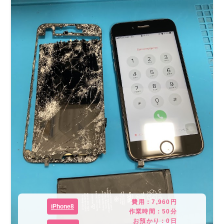
費用：
7,960
円
iPhone8
作業時間：
50分
お預かり：
0
日