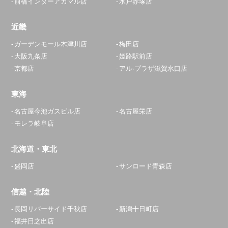
前橋インターアカマル店
水戸赤塚店
近畿
ガーデンモール木津川店
梅田店
大阪九条店
姫路駅前店
京都店
アル·プラザ滋賀水口店
東海
名古屋今池ガスビル店
名古屋栄店
モレラ岐阜店
北海道・東北
盛岡店
サンロード青森店
信越・北陸
長岡リバーサイド千秋店
新潟十日町店
福井日之出店