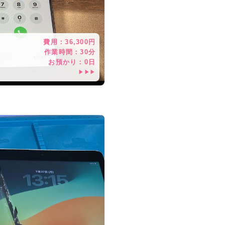
費用：
36,300
円
作業時間：
30分
お預かり：
0
日
▶▶▶