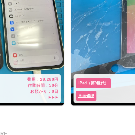
費用：
29,280
円
iPad（第9世代）
作業時間：
50分
お預かり：
0
日
画面修理
▶▶▶
ORE