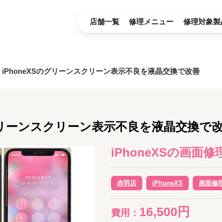
店舗一覧
修理メニュー
修理対象製
iPhoneXSのグリーンスクリーン表示不良を液晶交換で改善
のグリーンスクリーン表示不良を液晶交換で
iPhoneXS
の
画面修
赤羽店
iPhoneXS
画面修
16,500
円
費用：