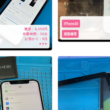
iPhone16
費用：
8,250
円
画面修理
作業時間：
30分
お預かり：
0
日
▶▶▶