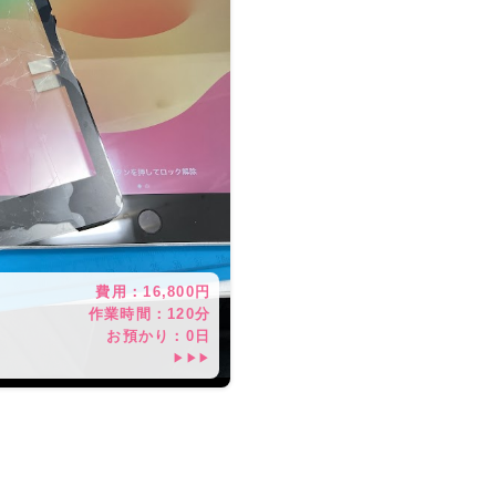
費用：
16,800
円
作業時間：
120分
お預かり：
0
日
▶▶▶