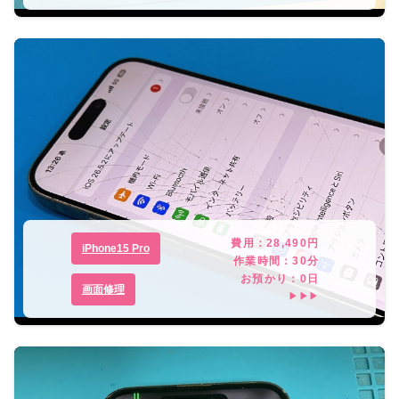
費用：
28,490
円
iPhone15 Pro
作業時間：
30分
お預かり：
0
日
画面修理
▶▶▶