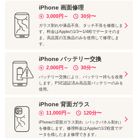
iPhone
画面修理
3,000
円～
30分
〜
ガラス割れや液晶不良、タッチ不良を修復しま
す。料金はAppleの1/3〜1/4程でデータそのま
ま。高品質の互換品のみを使用して修理しま
す。
iPhone
バッテリー交換
2,000
円～
30分
〜
バッテリー交換により、バッテリー持ちを改善
します。PSE認証済み高品質バッテリーのみを
使用。
iPhone
背面ガラス
11,000
円～
120分
〜
iPhoneの背面ガラス割れ（バックパネル割れ）
を修復します。修理料金はAppleの1/2程度でデ
ータを残したまま修理できます。