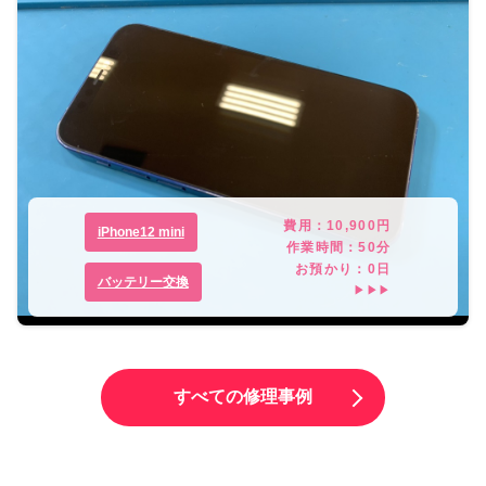
費用：
10,900
円
iPhone12 mini
作業時間：
50分
お預かり：
0
日
バッテリー交換
▶▶▶
すべての修理事例