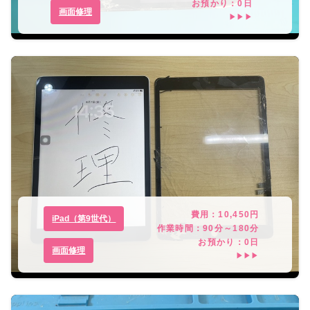
お預かり：
0
日
画面修理
▶▶▶
費用：
10,450
円
iPad（第9世代）
作業時間：
90分～180分
お預かり：
0
日
画面修理
▶▶▶