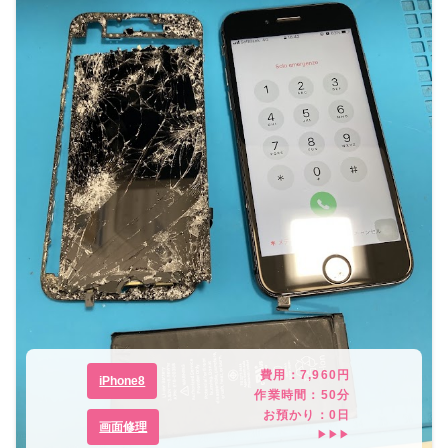
費用：
7,960
円
iPhone8
作業時間：
50分
お預かり：
0
日
画面修理
▶▶▶