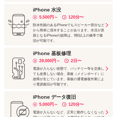
iPhone
水没
5,500
円～
120分
〜
防水性能のあるiPhoneでもスピーカー部分など
から簡単に浸水することがあります。水没が原
因となるiPhoneの故障は、9割以上の確率で復
旧が可能です。
iPhone
基板修理
29,000
円～
2日
〜
電源が入らない状態で、バッテリー等を交換し
ても改善しない場合、基板（メインボード）に
故障が生じています。基板の通電修復作業によ
り電源復旧が可能です。
iPhone
データ復旧
5,000
円～
120分
〜
電源が入らないなど、正常に動作しなくなった