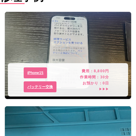
費用：
8,800
円
iPhone15
作業時間：
30分
お預かり：
0
日
バッテリー交換
▶▶▶