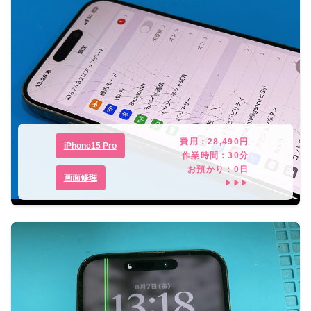
費用：
28,490
円
iPhone15 Pro
作業時間：
30分
お預かり：
0
日
画面修理
▶▶▶