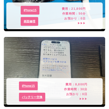
費用：
21,800
円
iPhone15
作業時間：
50分
お預かり：
0
日
画面修理
▶▶▶
費用：
8,800
円
iPhone15
作業時間：
30分
お預かり：
0
日
バッテリー交換
▶▶▶