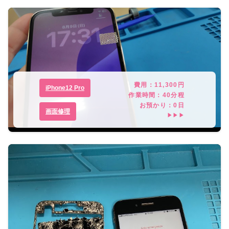
費用：
11,300
円
iPhone12 Pro
作業時間：
40分程
お預かり：
0
日
画面修理
▶▶▶