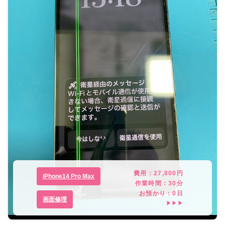
費用：
27,800
円
iPhone14 Pro Max
作業時間：
30分
お預かり：
0
日
画面修理
▶▶▶