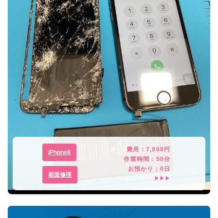
費用：
7,960
円
iPhone8
作業時間：
50分
お預かり：
0
日
画面修理
▶▶▶