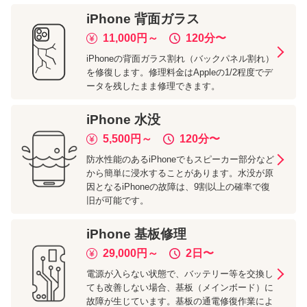
iPhone
背面ガラス
11,000
円～
120分
〜
iPhoneの背面ガラス割れ（バックパネル割れ）
を修復します。修理料金はAppleの1/2程度でデ
ータを残したまま修理できます。
iPhone
水没
5,500
円～
120分
〜
防水性能のあるiPhoneでもスピーカー部分など
から簡単に浸水することがあります。水没が原
因となるiPhoneの故障は、9割以上の確率で復
旧が可能です。
iPhone
基板修理
29,000
円～
2日
〜
電源が入らない状態で、バッテリー等を交換し
ても改善しない場合、基板（メインボード）に
故障が生じています。基板の通電修復作業によ