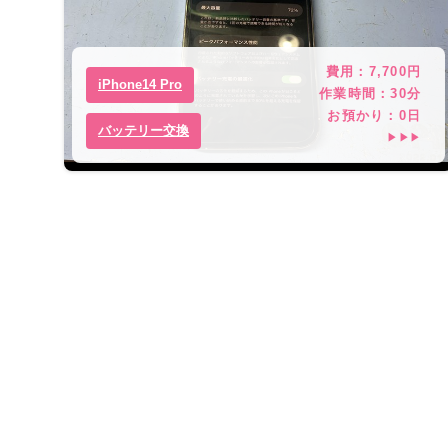
費用：
7,700
円
iPhone14 Pro
作業時間：
30分
お預かり：
0
日
バッテリー交換
▶▶▶