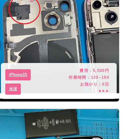
費用：
5,500
円
iPhone15
作業時間：
120~180
お預かり：
0
日
水没
▶▶▶