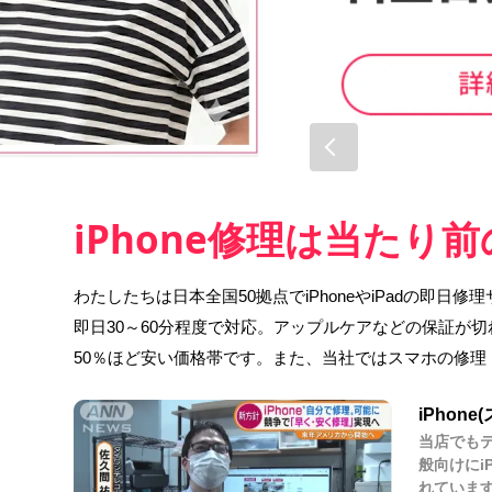
iPhone修理は当たり
わたしたちは日本全国50拠点でiPhoneやiPadの即
即日30～60分程度で対応。アップルケアなどの保証が
50％ほど安い価格帯です。また、当社ではスマホの修
iPhon
当店でもテ
般向けにi
れています