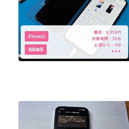
費用：
8,250
円
iPhone12
作業時間：
30分
お預かり：
0
日
画面修理
▶▶▶