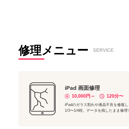
修理メニュー
SERVICE
iPad
画面修理
10,000
円～
120分
〜
iPadのガラス割れや液晶不良を修復し
1/3〜1/4程。データを残したまま修