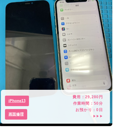
費用：
29,280
円
iPhone13
作業時間：
50分
お預かり：
0
日
画面修理
▶▶▶