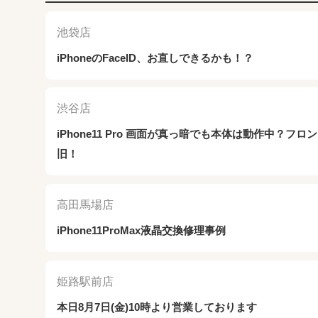
池袋店
iPhoneのFaceID、お直しできるかも！？
渋谷店
iPhone11 Pro 画面が真っ暗でも本体は動作中？フ
旧！
高田馬場店
iPhone11ProMax液晶交換修理事例
姫路駅前店
本日8月7日(金)10時より営業しております