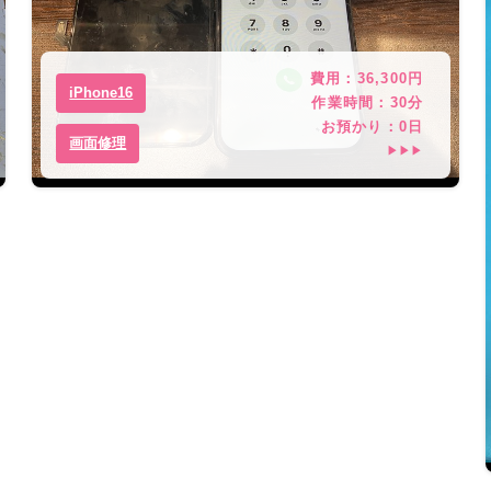
費用：
36,300
円
iPhone16
作業時間：
30分
お預かり：
0
日
画面修理
▶▶▶