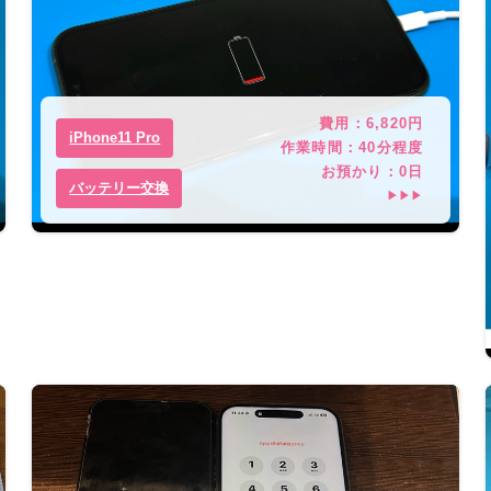
費用：
6,820
円
iPhone11 Pro
作業時間：
40分程度
お預かり：
0
日
バッテリー交換
▶▶▶