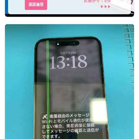
お預かり：
0
日
画面修理
▶▶▶