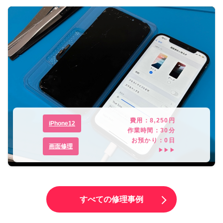
費用：
8,250
円
iPhone12
作業時間：
30分
お預かり：
0
日
画面修理
▶▶▶
すべての修理事例