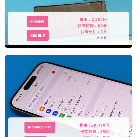
費用：
7,960
円
iPhone8
作業時間：
50分
お預かり：
0
日
画面修理
▶▶▶
費用：
28,490
円
iPhone15 Pro
作業時間：
30分