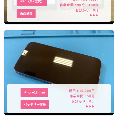
iPad（第9世代）
作業時間：
90分～180分
お預かり：
0
日
画面修理
▶▶▶
費用：
10,900
円
iPhone12 mini
作業時間：
50分
お預かり：
0
日
バッテリー交換
▶▶▶