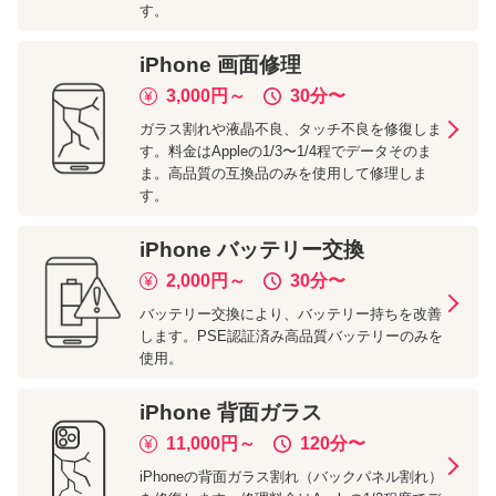
す。
iPhone
画面修理
3,000
円～
30分
〜
ガラス割れや液晶不良、タッチ不良を修復しま
す。料金はAppleの1/3〜1/4程でデータそのま
ま。高品質の互換品のみを使用して修理しま
す。
iPhone
バッテリー交換
2,000
円～
30分
〜
バッテリー交換により、バッテリー持ちを改善
します。PSE認証済み高品質バッテリーのみを
使用。
iPhone
背面ガラス
11,000
円～
120分
〜
iPhoneの背面ガラス割れ（バックパネル割れ）