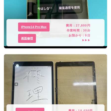
費用：
27,800
円
iPhone14 Pro Max
作業時間：
30分
お預かり：
0
日
画面修理
▶▶▶
費用：
10,450
円