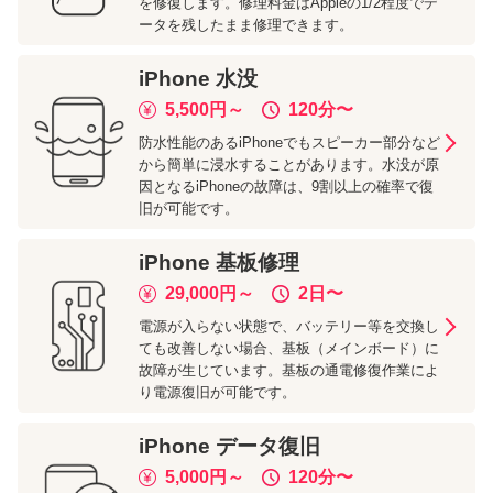
を修復します。修理料金はAppleの1/2程度でデ
ータを残したまま修理できます。
iPhone
水没
5,500
円～
120分
〜
防水性能のあるiPhoneでもスピーカー部分など
から簡単に浸水することがあります。水没が原
因となるiPhoneの故障は、9割以上の確率で復
旧が可能です。
iPhone
基板修理
29,000
円～
2日
〜
電源が入らない状態で、バッテリー等を交換し
ても改善しない場合、基板（メインボード）に
故障が生じています。基板の通電修復作業によ
り電源復旧が可能です。
iPhone
データ復旧
5,000
円～
120分
〜