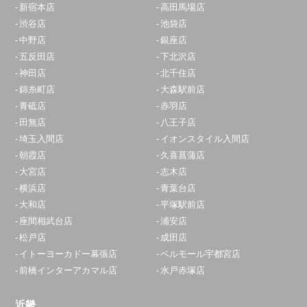
新宿本店
高田馬場店
渋谷店
池袋店
中野店
銀座店
五反田店
下北沢店
神田店
北千住店
錦糸町店
大森駅前店
青砥店
赤羽店
田無店
八王子店
埼玉入間店
イオンスタイル入間店
朝霞店
久喜菖蒲店
大宮店
志木店
横浜店
青葉台店
大和店
平塚駅前店
座間相武台店
浦安店
松戸店
成田店
イトーヨーカドー幕張店
ベルモール宇都宮店
前橋インターアカマル店
水戸赤塚店
近畿