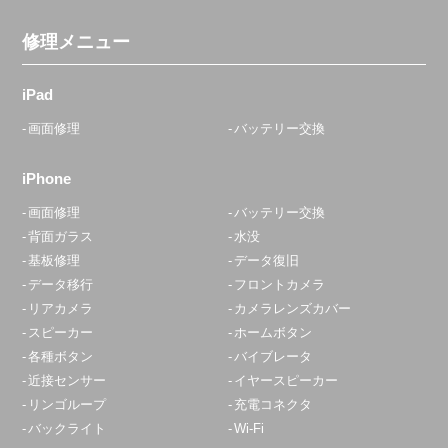
修理メニュー
iPad
画面修理
バッテリー交換
iPhone
画面修理
バッテリー交換
背面ガラス
水没
基板修理
データ復旧
データ移行
フロントカメラ
リアカメラ
カメラレンズカバー
スピーカー
ホームボタン
各種ボタン
バイブレータ
近接センサー
イヤースピーカー
リンゴループ
充電コネクタ
バックライト
Wi-Fi