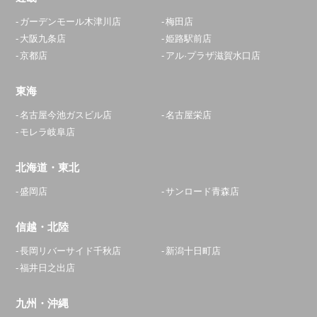
ガーデンモール木津川店
梅田店
大阪九条店
姫路駅前店
京都店
アル·プラザ滋賀水口店
東海
名古屋今池ガスビル店
名古屋栄店
モレラ岐阜店
北海道・東北
盛岡店
サンロード青森店
信越・北陸
長岡リバーサイド千秋店
新潟十日町店
福井日之出店
九州・沖縄