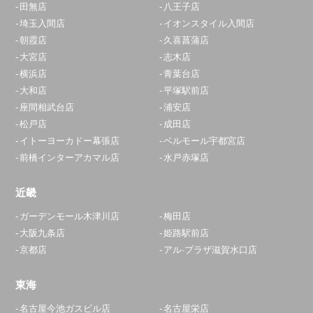
田無店
八王子店
埼玉入間店
イオンスタイル入間店
朝霞店
久喜菖蒲店
大宮店
志木店
横浜店
青葉台店
大和店
平塚駅前店
座間相武台店
浦安店
松戸店
成田店
イトーヨーカドー幕張店
ベルモール宇都宮店
前橋インターアカマル店
水戸赤塚店
近畿
ガーデンモール木津川店
梅田店
大阪九条店
姫路駅前店
京都店
アル·プラザ滋賀水口店
東海
名古屋今池ガスビル店
名古屋栄店