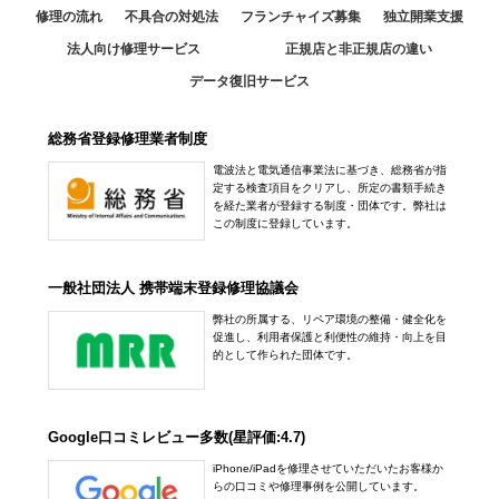
修理の流れ
不具合の対処法
フランチャイズ募集
独立開業支援
法人向け修理サービス
正規店と非正規店の違い
データ復旧サービス
総務省登録修理業者制度
電波法と電気通信事業法に基づき、総務省が指
定する検査項目をクリアし、所定の書類手続き
を経た業者が登録する制度・団体です。弊社は
この制度に登録しています。
一般社団法人 携帯端末登録修理協議会
弊社の所属する、リペア環境の整備・健全化を
促進し、利用者保護と利便性の維持・向上を目
的として作られた団体です。
Google口コミレビュー多数(星評価:4.7)
iPhone/iPadを修理させていただいたお客様か
らの口コミや修理事例を公開しています。