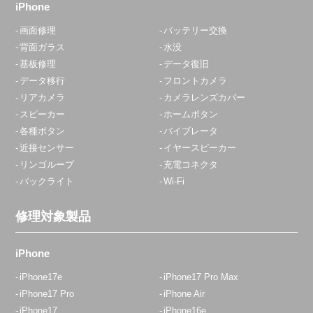
iPhone
画面修理
バッテリー交換
背面ガラス
水没
基板修理
データ復旧
データ移行
フロントカメラ
リアカメラ
カメラレンズカバー
スピーカー
ホームボタン
各種ボタン
バイブレータ
近接センサー
イヤースピーカー
リンゴループ
充電コネクタ
バックライト
Wi-Fi
修理対象製品
iPhone
iPhone17e
iPhone17 Pro Max
iPhone17 Pro
iPhone Air
iPhone17
iPhone16e